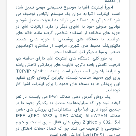
1. مقدمه
اخیراً اینترنت اشیا به موضوع تحقیقاتی مهمی تبدیل شده
است. اینترنت اشیا به عنوان یک سیستم ارتباطی توصیف می
شود که در آن هر دستگاه می تواند به اینترنت متصل شود و
توانایی معرفی خود به اشیای دیگر را دارد. اینترنت اشیا در
حوزه های مختلف از استفاده شخصی گرفته مانند خانه های
هوشمند یا دستگاه های پوشیدنی تا حوزه هایی همانند
مانیتورینگ محیط های شهری، مراقبت از سلامتی، اتوماسیون
صنعتی و موارد دیگر قابل استفاده است.
به طور کلی، دستگاه های اینترنت اشیا دارای حافظه کم،
ظرفیت کاهش یافته باتری، قابلیت های پردازشی کاهش یافته
و شرایط رادیویی آسیب پذیر است. پشته استاندارد TCP/IP
برای این محیط مناسب نیست، بنابراین گروهای کاری تنظیم
این پروتکل ها به نسخه های جدید را برای اینترنت اشیا آغاز
کرده اند.
یک روش آدرس دهی همانند IPv6 می بایست در نظر
گرفته شود چرا که میلیاردها نود متصل به یکدیگر وجود دارد.
چندین گروه کاری قبلاً برای استانداردسازی پروتکل های خاص
همانند 6LoWPAN (RFC 4944 و RFC 6282)، IEEE
802.15.4 و ZigNee روش های فعال سازی امنیت و حریم
خصوصی را توصیف می کنند چرا که تعداد حملات اختلال در
سرویس (DoS) اخیراً افزایش یافته است.