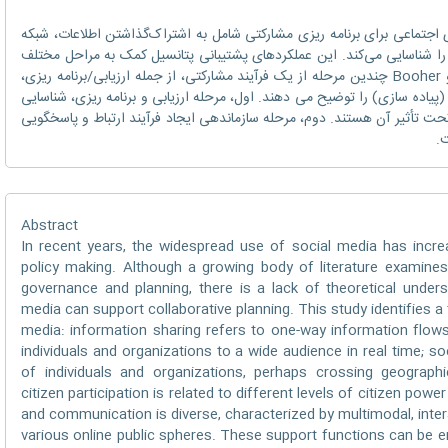
 اجتماعی برای برنامه ‌ریزی مشارکتی شامل به اشتراک‌گذاشتن اطلاعات، شبکه‌
ا شناسایی می‌کند. این عملکردهای پشتیبانی پتانسیل کمک به مراحل مختلف
فرآیندهای مشارکتی را دارند. Innes(2018) و Booher چندین مرحله از یک فرآیند مشارکتی، از جمله ارزیابی/برنامه ریزی،
یاده سازی) را توضیح می دهند. اول، مرحله ارزیابی و برنامه ریزی، شناسایی
ت تأثیر آن هستند. دوم، مرحله سازماندهی ایجاد فرآیند ارتباط و پاسخگویی
ت.
Abstract
In recent years, the widespread use of social media has incre
policy making. Although a growing body of literature examine
governance and planning, there is a lack of theoretical under
media can support collaborative planning. This study identifies a
media: information sharing refers to one-way information flow
individuals and organizations to a wide audience in real time; s
of individuals and organizations, perhaps crossing geographic
citizen participation is related to different levels of citizen po
and communication is diverse, characterized by multimodal, int
various online public spheres. These support functions can be 