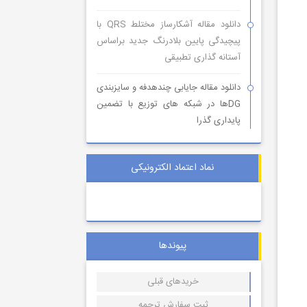
دانلود مقاله آشکارساز مختلط QRS با
پیچیدگی پایین بلادرنگ جدید براساس
آستانه گذاری تطبیقی
دانلود مقاله جایابی چندهدفه و سایزبندی
DGها در شبکه های توزیع با تضمین
پایداری گذرا
نماد اعتماد الکترونیکی
پیوندها
خریدهای قبلی
ثبت سفارش ترجمه