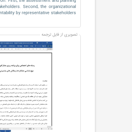
ion. First, the assessment and planning
akeholders. Second, the organizational
ability by representative stakeholders
تصویری از فایل ترجمه