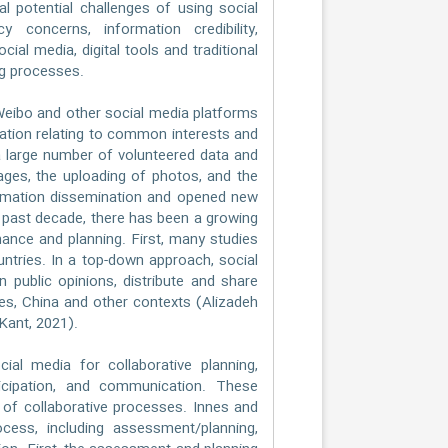
al potential challenges of using social
y concerns, information credibility,
cial media, digital tools and traditional
ng processes.
eibo and other social media platforms
ation relating to common interests and
a large number of volunteered data and
ages, the uploading of photos, and the
rmation dissemination and opened new
e past decade, there has been a growing
nance and planning. First, many studies
ountries. In a top-down approach, social
public opinions, distribute and share
ies, China and other contexts (Alizadeh
 Kant, 2021).
ial media for collaborative planning,
rticipation, and communication. These
s of collaborative processes. Innes and
cess, including assessment/planning,