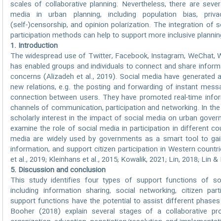
scales of collaborative planning. Nevertheless, there are sever
media in urban planning, including population bias, privac
(self-)censorship, and opinion polarization. The integration of so
participation methods can help to support more inclusive planni
1. Introduction
The widespread use of Twitter, Facebook, Instagram, WeChat, W
has enabled groups and individuals to connect and share inform
concerns (Alizadeh et al., 2019). Social media have generated 
new relations, e.g. the posting and forwarding of instant mess
connection between users. They have promoted real-time info
channels of communication, participation and networking. In th
scholarly interest in the impact of social media on urban gover
examine the role of social media in participation in different c
media are widely used by governments as a smart tool to gain 
information, and support citizen participation in Western countr
et al., 2019; Kleinhans et al., 2015; Kowalik, 2021; Lin, 2018; Lin &
5. Discussion and conclusion
This study identifies four types of support functions of soc
including information sharing, social networking, citizen pa
support functions have the potential to assist different phase
Booher (2018) explain several stages of a collaborative pro