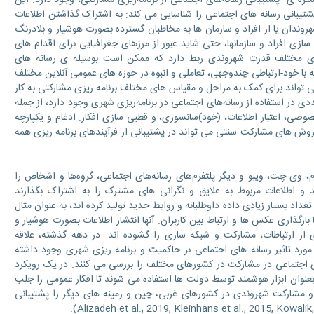
تره ی پشتیبانی رسانه‌های اجتماعی از برنامه‌ریزی مشارکتی، وجود دارد. این
تیبانی رسانه های اجتماعی را شناسایی می کند: به اشتراک گذاشتن اطلاعات
روندان یا از افراد و سازمان ها به مخاطبان گسترده بصورت هوشیار و بلادرنگ
‌سازی افراد و سازمانها، حتی شاید عبور از مرزهای جغرافیایی برای اقدام های
 مختلف قدرت شهروندی ربط دارد که ممکن است بوسیله ی رسانه های
که با خود-ارتباطی چندوجهی، تعاملی و انبوه در حوزه های عمومی آنلاین مختلف
واند برای کمک به مراحل و مقیاس های مختلف برنامه ریزی مشارکتی به کار
ی در استفاده از رسانه‌های اجتماعی در برنامه‌ریزی شهری وجود دارد، از جمله
صی، اعتبار اطلاعات، (خود)سانسوری، و قطبی سازی افکار. ادغام و یکپارچه
روش های مشارکت سنتی می تواند در پشتیبانی از فرآیندهای برنامه ریزی همه
ام، وی چت، ویبو و دیگر پلتفرم‌های رسانه‌های اجتماعی، گروه‌ها و اشخاص را
د و اطلاعات مربوط به علایق و نگرانی ‌های مشترک را به اشتراک بگذارند
انه های اجتماعی تعداد بسیار زیادی داده داوطلبانه و روابط جدید تولید کرده اند، به عنوان مثال
ارگذاری عکس ها و ارتباط بین کاربران. آنها انتشار اطلاعات بصورت هوشیار و
 از ارتباطات، مشارکت و شبکه سازی را گشوده اند. در دهه گذشته، علاقه
مورد تاثیر رسانه های اجتماعی بر حاکمیت و برنامه ریزی شهری وجود داشته
ی اجتماعی در مشارکت در کشورهای مختلف را بررسی می کنند. در یک رویکرد
 بعنوان ابزار هوشمند توسط دولت ها استفاده می شوند تا افکار عمومی را جلب
و مشارکت شهروندی در کشورهای غربی، چین و زمینه های دیگر را پشتیبانی