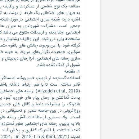
می‌کنند، کمبود درک نظری در زمینه ی میزان گس
مطالعه یک نوع شناسی از عملکردها و وظایف پش
به جریان های اطلاعاتی یک-طرفه از دولت به شه
اشاره دارد؛ شبکه‌ سازی اجتماعی در مورد شبکه 
جمعی است؛ مشارکت شهروندی به میزان های
اجتماعی ارتقا یابد؛ و ارتباطات متنوع می باشد 
مشخصه یابی می شود. این وظایف پشتیبانی می ت
گرفته شود. با این وجود، چالش های بالقوه متعدد
سوگیری جمعیت، نگرانی‌های مربوط به حریم خصو
سازی رسانه های اجتماعی، ابزارهای دیجیتال و 
شمول تر کمک کننده باشد.
1. مقدمه
استفاده گسترده از توییتر، فیس‌بوک، اینستاگر
قادر ساخته است تا با هم ارتباط داشته باشن
(Alizadeh et al., 2019). رس
پست گذاشتن و ارسال پیام های فوری، آپلود یا ب
بلادرنگ را پیشرفت داده و کانال های جدیدی
روزافزونی در بین جامعه علمی و تحقیقاتی در 
است. اولا، بسیاری از مطالعات نقش رسانه ها
بالا به پایین، رسانه های اجتماعی بطور گسترده
کنند، اطلاعات را اشتراک گذاری و پخش کنند 
نمایند (Alizadeh et al., 2019; Kleinhans et al., 2015; Kowalik, 2021; Lin, 2018; Lin & Kant, 2021).