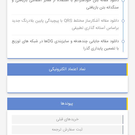
دانلود مقاله بتن خودمتراکم با استفاده از معابر آسفالتی بازیافتی و
سنگدانه بتن بازیافتی
دانلود مقاله آشکارساز مختلط QRS با پیچیدگی پایین بلادرنگ جدید
براساس آستانه گذاری تطبیقی
دانلود مقاله جایابی چندهدفه و سایزبندی DGها در شبکه های توزیع
با تضمین پایداری گذرا
نماد اعتماد الکترونیکی
پیوندها
خریدهای قبلی
ثبت سفارش ترجمه