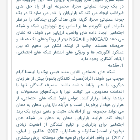
شبیه سازی کمپین های ویروسی، ارزیابی کند. این چارچوب نیز
در یک چرخه عملیاتی مجزا، مجموعه ای از راه حل های
غیرغالب ایجاد می کند که بازاریابان را قادر می سازد تا در یک
چرخه عملیاتی مجزا، گزینه های هدف گیری چندگانه را در نظر
بگیرند. این الگوریتم ها بر اساس پنج توپولوژی شبکه و شبکه
اجتماعی ایجاد داده های واقعی، ارزیابی می شوند، که نشان
می دهد MOEA/D و NSGA-II بهتر از رویکردهای تک هدفه و
حریصانه هستند. جالب تر اینکه، نشان می دهیم که بین
عملکرد الگوریتم ها و ویژگی های انتشار شبکه های اجتماعی،
ارتباط آشکاری وجود دارد.
1. مقدمه
شبکه های اجتماعی آنلاین مانند فیس بوک یا اینستا گرام
موجب می شوند، افراد(مصرف کنندگان بالقوه) بیش از هر زمان
دیگری، با هم ارتباط داشته باشند. مصرف کنندگان تنها با
اقدامات معدودی، می توانند فورا با دیدگاههای محصولات و
برندها ارتباط برقرار کنند. عوامل نفوذ شبکه های اجتماعی، از
هزاران هوادار برخوردار است و فرآیند بازاریابی دهان به دهان
می تواند مجموعه ای از اطلاعات مثبت و منفی درباره یک برند
ایجاد کند. فرآیند بازاریابی دهان به دهان در شبکه های
اجتماعی برای بازاریابان و تبلیغ کنندگان از اهمیت زیادی
برخوردار است(لسکاوک و همکاران، 2007؛ هانلین و لیبای،
2017). در واقع، افراد برای توصیه های دوستانه ارزش بیشتری