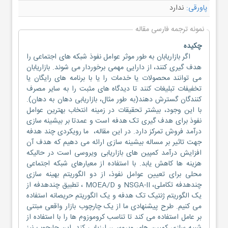
پاورقی:
ندارد
نمونه ترجمه فارسی مقاله
چکیده
اگر بازاریابان به طور موثر عوامل نفوذ شبکه های اجتماعی را
هدف گیری کنند، از دارایی مهمی برخوردار می شوند. بازاریابان
می توانند محصولات یا خدمات را یا با برنامه های رایگان یا
تخفیفات تبلیغات کنند تا دیدگاه های مثبت را به سایر مصرف
کنندگان گسترش دهند(به طور مثال، بازاریابی دهان به دهان).
با این وجود، بیشتر تحقیقات در زمینه انتخاب بهترین عوامل
نفوذ برای هدف گیری تک هدفه است و عمدتا بر بیشینه سازی
درآمد فروش تمرکز دارد. در این مقاله، ما رویکردی چند هدفه
جهت تاثیر بر مساله بیشینه سازی ارائه می دهیم که هدف آن
افزایش درآمد کمپین های بازاریابی ویروسی است در حالیکه
هزینه ها کاهش یابد. با استفاده از معیارهای شبکه اجتماعی
محلی برای تعیین عوامل نفوذ، از دو الگوریتم بهینه سازی
چندهدفه تکاملی، NSGA-II و MOEA/D ، تطبیق چندهدفه از
یک الگوریتم ژنتیک تک هدفه و یک الگوریتم حریصانه استفاده
می کنیم. طرح پیشنهادی ما از یک چارچوب بازار واقعی مبتنی
بر عامل استفاده می کند تا تناسب کروموزوم ها را با استفاده از