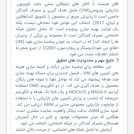
قائل هستند تا کانال های تبلیغاتی سنتی مانند تلویزیون.
بازاریابی ویروسی(VM) شامل هدف گیری بر مصرف کنندگان
خاصی است تا پذیرش سریع تر محصول را تشویق کند(هانلین
و لیبای، 2017). انتخاب این عوامل نفوذ تصادفی نیست، بلکه
یک فرآیند بهینه سازی پیچیده است که شامل تحلیل شبکه
اجتماعی مصرف کنندگان است تا مجموعه ی بزرگی از پذیرش
ها را ایجاد کند( که در ادبیات به عنوان بیشینه سازی نفود (IM)
اطلاق می شود(دومینگز و ریچاردسون،2001)). از اینرو منجر به
انتشار اطلاعات مثبت می شود.
7. نتایج مهم و محدودیت های تحقیق
این مطالعه برای بیشینه سازی درآمد و کمینه سازی هزینه
های کمپین های VM ، فرمول جدیدی برای مساله بهینه سازی
چند هدفه پیشنهاد می کند که عوامل نفوذ با نمونه های رایگان
محصول را هدف گیری می کند. از دو الگوریتم EMO استفاده
کردیم، NSGA-II و MOEA/D و یک GA تک هدفه و الگوریتم
حریصانه که تناسب و برازش کمپین های بازاریابی را با استفاده
از چارچوب بازاریابی مصنوعی مبتنی بر ABM ارزیابی می کند.
شبیه سازی ABM، بدقت بیانگر واقعیت نماینده مشتری است،
هنگامی که میان محصولات موجود و تاثیر در حال گسترش
همسالان مصرف کنندگان در شبکه اجتماعی، انتخاب می شود.
آزمایش ما شامل شبکه های اجتماعی، از سرعت بالای انتشار