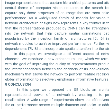
image representations that capture hierarchical patterns and attai
central theme of computer vision research is the search fo
capture only those properties of an image that are most salie
performance. As a widely-used family of models for vision 
network architecture designs now represents a key frontier in 
that the representations produced by CNNs can be strengthen
into the network that help capture spatial correlations b
popularised by the Inception family of architectures [5], [6], 
network modules to achieve improved perfor- mance. Further wo
dependencies [7], [8] and incorporate spatial attention into the st
In this paper, we investigate a different aspect of netwo
channels. We introduce a new architectural unit, which we term
with the goal of improving the quality of representations produc
the interdependencies between the channels of its convolution
mechanism that allows the network to perform feature recalibra
global information to selectively emphasise informative feature
8 CONCLUSION
In this paper we proposed the SE block, an architect
representational power of a network by enabling it to pe
recalibration. A wide range of experiments show the effectiven
the-art performance across multiple datasets and tasks. In add