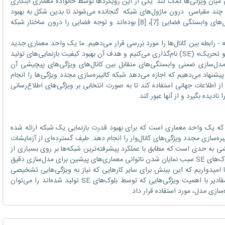
یان ویژگی‌ها کمک کند. یکی از این رویکردها توسط خانواده معماری ابتکاری
‌های چند مقیاسی درون ماژول‌های شبکه گنجانده می‌شوند تا بدین شکل به بهبود
عملکرد بپردازند. کارهای بعدی نیز به دنبال مدل‌های وابستگی فضایی [7]، [8] بوده‌اند و توجه فضایی را درون ساختار شبکه
رابطه بین کانال‌ها را مورد بررسی قرار می‌دهیم. ما یک واحد معماری جدید
را پیشنهاد می‌دهیم که آن را با نام بلوک «فشار و تحریک» (SE) نام‌گذاری می‌کنیم و هدف آن بهبود کیفیت بازنمایی‌های تولید
ل‌سازی ضمنی وابستگی‌های متقابل بین کانال‌های ویژگی‌های پیچیشی آن
یشنهاد می‌دهیم که اجازه می‌دهد شبکه کالیبره‌سازی مجدد ویژگی‌ها را انجام
از اطلاعات جهانی استفاده کند تا به صورت انتخابی بر ویژگی‌های اطلاع‌رسانی
نادیده بگیرد و از آنها عبور کند.
SE را پیشنهاد دادیم که یک واحد معماری است که برای بهبود قدرت بازنمایی یک شبکه ارائه شده
یبره‌سازی مجدد ویژگی‌های کانال‌وار را انجام دهد. طیف گسترده‌ای از آزمایشات
و این اثربخشی به حدی است که مطابق با عملکرد پیشرفته‌ترین شبکه‌ها بر روی بسیاری از
مجموعه‌داده‌ها و وظایف است. علاوه بر این، بلوک‌های SE سبب نمایان شدن ناتوانی معماری‌های پیشین برای مدل‌سازی دقیق
ما امیدواریم که این بینش برای سایر کارهایی که نیاز به ویژگی‌هایی تشخیصی
قوی هستند، مفید و کاربردی باشد. در نهایت مقادیر با اهمیت ویژگی‌هایی که توسط بلوک‌های SE تولید شده‌اند را می‌توان
ازی مدل، مورد استفاده قرار داد.