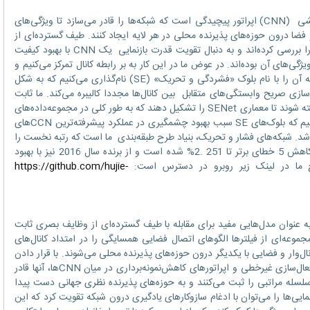
بلوک مرکزی ساختار شبکه‌های عصبی پیچشی (CNN) اپراتور پیچیدگی است که شبکه‌ها را قادر می‌سازد تا ویژگی‌های
 و فضا درون حوزه‌های پذیرنده محلی در هر لایه ایجاد کنند. طیف گسترده‌ای از
تحقیقات پیشین، مولفه‌های فضایی این رابطه را بررسی کرده‌اند و به دنبال تقویت قدرت بازنمایی یک CNN با بهبود کیفیت
های آن بوده‌اند. در عوض ما در این کار به بر رابطه کانال تمرکز می‌‌کنیم و
یک واحد معماری جدید را پیشنهاد می‌دهیم که آن را با نام بلوک «فشردگی و تحریک» (SE) نام‌گذاری می‌کنیم که به شکل
‌سازی صریح وابستگی‌های متقابل بین کانال‌ها مجددا کالیبره می‌کند. ما ثابت
می‌کنیم که این بلوک‌ها می‌توانند با یکدیگر انباشته شوند تا معماری SENet را تشکیل دهند که به طور کلی در مجموعه‌داده‌های
مختلف بسیار موثر است. سپس ما ثابت می‌کنیم که بلوک‌های SE سبب بهبود چشمگیری در عملکرد پیشرفته‌ترین CCNهای
د. شبکه‌های فشار و تحریک، بنیاد طرح طبقه‌بندی ما است که رتبه نخست را
در ILSVRC 2017 کسب کرده است و سبب کاهش 5 خطای برتر تا 251 .2% شده است و از برنده سال 2016 نیز با بهبود
https://github.com/hujie-
ی پیچشی (CNN) خود را به عنوان مدل‌هایی مفید برای مقابله با طیف گسترده‌ای از وظایف بصری ثابت
در شبکه، مجموعه‌ای از فیلترها الگوهای اتصال فضایی همسایگی را در امتداد کانال‌های
‌وار و فضایی با یکدیگر درون حوزه‌های پذیرنده محلی می‌شوند. با قرار دادن
مجموعه‌ای از لایه‌های پیچشی همراه با توابع فعال‌سازی غیرخطی و اپراتورهای کاهش‌نمونه‌برداری در میان CNNها، آنها قادر
سلسله مراتبی را ثبت می‌کنند و به حوزه‌های پذیرنده نظری جهانی دست پیدا
نمایی‌ها را می‌توان با ادغام سازوکارهای یادگیری درون شبکه تقویت کرد که این