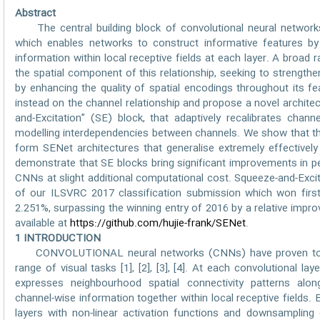
Abstract
The central building block of convolutional neural networks
which enables networks to construct informative features by
information within local receptive fields at each layer. A broad 
the spatial component of this relationship, seeking to strengt
by enhancing the quality of spatial encodings throughout its fe
instead on the channel relationship and propose a novel architec
and-Excitation” (SE) block, that adaptively recalibrates chann
modelling interdependencies between channels. We show that th
form SENet architectures that generalise extremely effectively
demonstrate that SE blocks bring significant improvements in pe
CNNs at slight additional computational cost. Squeeze-and-Exc
of our ILSVRC 2017 classification submission which won first
2.251%, surpassing the winning entry of 2016 by a relative im
available at
https://github.com/hujie-frank/SENet
.
1 INTRODUCTION
CONVOLUTIONAL neural networks (CNNs) have proven to be
range of visual tasks [1], [2], [3], [4]. At each convolutional lay
expresses neighbourhood spatial connectivity patterns alo
channel-wise information together within local receptive fields. B
layers with non-linear activation functions and downsamplin