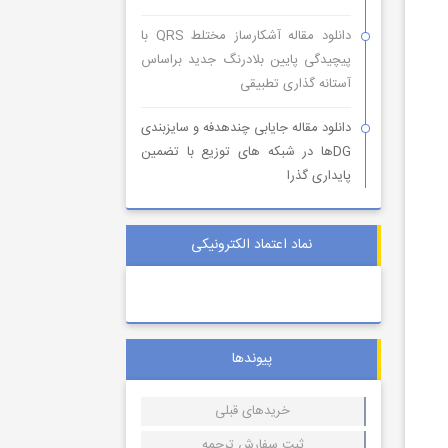
دانلود مقاله آشکارساز مختلط QRS با
پیچیدگی پایین بلادرنگ جدید براساس
آستانه گذاری تطبیقی
دانلود مقاله جایابی چندهدفه و سایزبندی
DGها در شبکه های توزیع با تضمین
پایداری گذرا
نماد اعتماد الکترونیکی
پیوندها
خریدهای قبلی
ثبت سفارش ترجمه