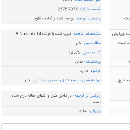
سال انتشار مقاله:
2018
شناسه ISSN:
2575-7075
لیت
وضعیت ترجمه:
ترجمه شده و آماده دانلود
مشخصات ترجمه:
تایپ شده با فونت B Nazanin 14
ه است
مقاله بیس:
خیر
کد محصول:
12575
ه
پرسشنامه:
ندارد
فرضیه:
ندارد
د درج
ترجمه شدن توضیحات زیر تصاویر و جداول:
خیر
رفرنس در ترجمه:
در داخل متن و انتهای مقاله درج شده
است
پاورقی:
ندارد