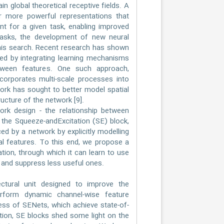
n global theoretical receptive fields. A
r more powerful representations that
nt for a given task, enabling improved
tasks, the development of new neural
this search. Recent research has shown
ed by integrating learning mechanisms
etween features. One such approach,
incorporates multi-scale processes into
rk has sought to better model spatial
ructure of the network [9].
rk design - the relationship between
 the Squeeze-andExcitation (SE) block,
ed by a network by explicitly modelling
al features. To this end, we propose a
tion, through which it can learn to use
s and suppress less useful ones.
ural unit designed to improve the
rform dynamic channel-wise feature
ess of SENets, which achieve state-of-
ition, SE blocks shed some light on the