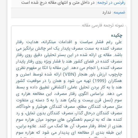
رفرنس در ترجمه:
در داخل متن و انتهای مقاله درج شده است
ضمیمه:
ندارد
نمونه ترجمه فارسی مقاله
چکیده
علی رغم فشار سیاست و اقدامات مبتکرانه، هدایت رفتار
مصرف کننده به سمت مصرف پایدار یک امر چالش برانگیز می
باشد. مقاله ی ارائه شده در این بستر تحلیلی دقیق روی رفتار
مصرف کننده در فضای کشور هند با فشار ویژه روی رفتار پایدار
مصرف کننده را انجام می دهد. این مقاله با اتکا بر مفهوم نظری
چارچوب ارزش باور هنجار (VBN) ارائه شده توسط استرن و
همکاران (1999) تهیه می شود و همان را در موقعیت کشور
هند با به کار بردن تحلیل عاملی اکتشافی تطبیق داده و بسط
می دهد. براساس الگوی رفتار مصرف، این مطالعه هزاره ی
سوم (نسل قرن بیست و یکم) هند را به 5 دسته ی متفاوت
مثل مصرف کنندگان مطلع، مصرف کنندگان هوشیار و خودآگاه،
مصرف کنندگان درحال گذار، مصرف کنندگان بدون تمایل، و رد
کننده ها، که به ترسیم ناهمگونی های موجود میان هزاره سوم
هندی از لحاظ رفتار مصرف آن ها کمک می کنند. علاوه براین،
این طبقه بندی از مطالعه ای پدیدار می شود که هزاره سوم