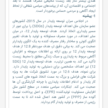
هندی بیشتر نگار بُعد زیست محیطی مصرف هستند تا بُعد
اجتماعی و اقتصادی آن، که از پیامدهای سیاسی شفافی از لحاظ
ایجاد آگاهی و مردمی حساس برخوردار است.
1- پیشینه
در اجلاس سران توسعه پایدار در سال 2015، کشورهای
عضو سازمان ملل اهداف توسعه پایدار (SDGs) را برای عبور از
مسیر پایداری اتخاذ کردند. هدف توسعه پایدار 12، در میان
سایر اهداف، در مورد مصرف مسئولانه و تولید با هدف تغییر
الگوی کنونی و ساختار رفتار مصرف کننده به یک الگوی پایدارتر
صحبت می کند. به بیانی دقیق تر، هدف موردنظر 12.8 از هدف
توسعه پایدار 12 بر روی ارائه ی اطلاعات مربوطه و افزایش
آگاهی مربوط به پایداری و سبک زندگی مطابق با محیط زیست
تأکید می کند. به همین ترتیب، هدف توسعه پایدار 12 (SDG
12) نیز اهداف مشخصی برای دستیابی به تولید پایدار دارد.
برای نمونه، هدف 12.6 در مورد تشویق شرکت ها، به ویژه
شرکت های فراملی و بزرگ به سمت اتخاذ شیوه های کسب و
کار پایدار و ادغام اطلاعات پایداری با چرخه گزارشگری آن ها
صحبت می کند. ابتکارات سیاسی متعدد در سطح کشور مثل
افزایش مسئولیت تولیدکننده (EPR)، و اصل پرداخت توسط
آلوده ساز (PPP) در کشور هند اعمال شده اند تا به سمت
رژیمی از مصرف و تولید پایدار گام بردارند.