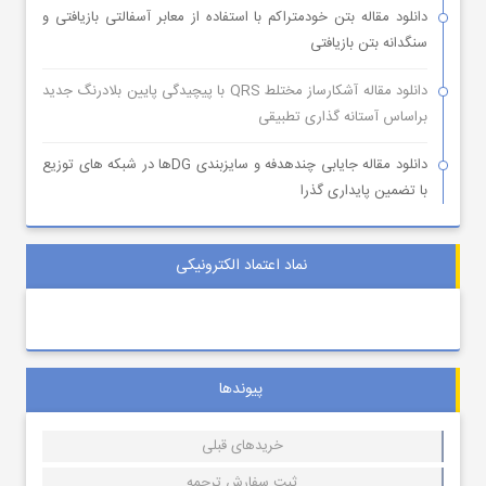
دانلود مقاله بتن خودمتراکم با استفاده از معابر آسفالتی بازیافتی و
سنگدانه بتن بازیافتی
دانلود مقاله آشکارساز مختلط QRS با پیچیدگی پایین بلادرنگ جدید
براساس آستانه گذاری تطبیقی
دانلود مقاله جایابی چندهدفه و سایزبندی DGها در شبکه های توزیع
با تضمین پایداری گذرا
نماد اعتماد الکترونیکی
پیوندها
خریدهای قبلی
ثبت سفارش ترجمه