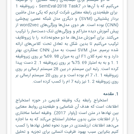
ما دو سیستم برای طبقه‌بندی رابطه‌ معنایی را توصیف
می‌کنیم که با آن‌ها در SemEval-2018 Task7 ، زیروظیفه 1
برای طبقه‌بندی رابطه معنایی شرکت کردیم که یکی مدل ماشین
بردار پشتیبانی (SVM) و دیگری مدل شبکه عصبی پیچشی
(CNN) بوده است. هر دوی مدل‌ها ویژگی‌های word2vec از
پیش آموزش دیده متراکم و ویژگی‌های تنک دست‌ساز را ترکیب
می‌کنند. برای آموزش مدل‌ها، ما دو مجوعه‌داده‌ را با زیروظایف
ترکیب می‌کنیم تا بدین شکل به تعادل تحت کلاس‌های ارائه
شده برسیم. مدل SVM نسبت به مدل CNN عملکردی بهتر
دارد و به نمره کلان F1 ای به میزان 98 .69% بر روی زیروظیفه
1 .1 و به به امتیاز 69 .75% بر روی زیروظیفه 1. 2 دست پیدا
کرده است. رتبه این سیستم در بین 28 سیستم ارسالی بر روی
زیروظیفه 1 .1، 7 ام بوده است و بر روی 20 سیستم ارسالی بر
روی زیروظیفه 2 .1 نیز رتبه 7 ام را کسب کرده است.
1. مقدمه
استخراج رابطه یک وظیفه قدیمی در حوزه استخراج
اطلاعات است که هدف آن شناسایی و طبقه‌بندی روابط معنایی
بین نهادها در متن است (پاوار 2017). وظیفه اساسا ساختاری
را از اطلاعات متنی بدون ساختار استنتاج می‌کند که به ما اجازه
می‌دهد اطلاعات ارزشمندی در مورد نحوه تعامل نهاد‌ها را کسب
کنیم بنابراین سبب بهبود ظرفیت انسانی برای تجزیه و تحلیل