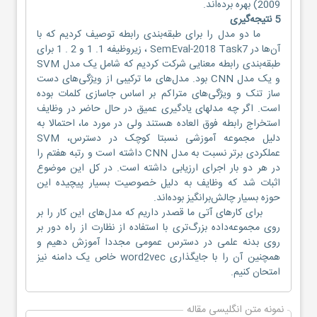
2009) بهره‌ برده‌اند.
5 نتیجه‌گیری
ما دو مدل را برای طبقه‌بندی رابطه توصیف کردیم که با
آن‌ها در SemEval-2018 Task7 ، زیروظیفه 1. 1 و 2 . 1 برای
طبقه‌بندی رابطه معنایی شرکت کردیم که شامل یک مدل SVM
و یک مدل CNN بود. مدل‌های ما ترکیبی از ویژگی‌های دست
ساز تنک و ویژگی‌های متراکم بر اساس جاسازی کلمات بوده
است. اگر چه مدلهای یادگیری عمیق در حال حاضر در وظایف
استخراج رابطه فوق العاده هستند ولی در مورد ما، احتمالا به
دلیل مجموعه‌‌ آموزشی نسبتا کوچک در دسترس، SVM
عملکردی برتر نسبت به مدل CNN داشته است و رتبه هفتم را
در هر دو بار اجرای ارزیابی داشته است. در کل این موضوع
اثبات شد که وظایف به دلیل خصوصیت بسیار پیچیده این
حوزه بسیار چالش‌برانگیز بوده‌اند.
برای کارهای آتی ما قصدر داریم که مدل‌های این کار را بر
روی مجموعه‌داده بزرگ‌تری با استفاده از نظارت از راه دور بر
روی بدنه علمی در دسترس عمومی مجددا آموزش دهیم و
همچنین آن را با جایگذاری word2vec خاص یک دامنه نیز
امتحان کنیم.
نمونه متن انگلیسی مقاله