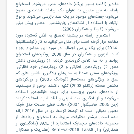
مقادیر (اغلب بسیار بزرگ) داده‌های متنی می‌شود. استخراج
رابطه به طور معمول به عنوان یک وظیفه طبقه‌بندی مطرح
می‌شود: جفت‌های موجود در یک سند بازرسی می‌شوند و نوع
ارتباط با استفاده از نشانه‌های زبان‌شناسی محلی پیش بینی
می‌شوند (کلوتا و همکاران 2006).
استخراج رابطه در پیشینه تحقیق به شکل گسترده مورد
مطالعه قرار گرفته است برای مثال می‌توانید به کار (کونستانتینوا
2014) برای یک بررسی اجمالی در مورد این موضوع رجوع
کنید. اتزیون و همکاران در سال 2008 رویکردهای استخراج
روابط را به سه کلاس گروه‌بندی کردند: 1) رویکردهای دانش
محور 2) رویکردهای نظارتی و 3) رویکردهای خود نظارتی.
رویکردهای سنتی عمدتا به مدل‌های یادگیری ماشین های کم
عمق با ویژگی‌های دست‌ساز (گودانگ 2005) و رویکردهای
مختص هسته (زلانکو 2003) تکیه داشتند. برخی از سیستم‌ها
از داده‌های بدون برچسب برای بهبود طبقه‌بندی استفاده
می‌کردند و از یادگیری نیمه نظارتی و فاقد نظارت استفاده کردند
(چن 2006، هاسیگاوار 2004). حالت فعلی صنعت مدل شبکه
عصبی عمیقی است که توسط توسط ژو در سال 2016 ارائه
شده است. بیشتر تحقیقات مربوط به استخراج رابطه‌ها، از
مجموعه داده‌های بنچمارک استاندارد از ACE (دادگینتون و
همکاران) و از SemEval-2018 Task8 (هندریک و همکاران