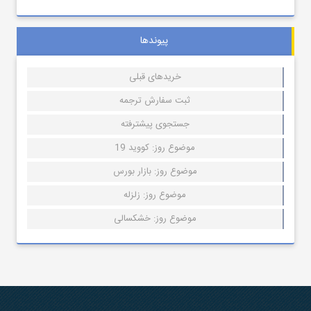
پیوندها
خریدهای قبلی
ثبت سفارش ترجمه
جستجوی پیشترفته
موضوع روز: کووید 19
موضوع روز: بازار بورس
موضوع روز: زلزله
موضوع روز: خشکسالی