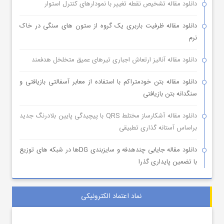
دانلود مقاله تشخیص نقطه تغییر با نمودارهای کنترل استوار
دانلود مقاله ظرفیت باربری یک گروه از ستون های سنگی در خاک
نرم
دانلود مقاله آنالیز ارتعاش اجباری تیرهای عمیق متخلخل هدفمند
دانلود مقاله بتن خودمتراکم با استفاده از معابر آسفالتی بازیافتی و
سنگدانه بتن بازیافتی
دانلود مقاله آشکارساز مختلط QRS با پیچیدگی پایین بلادرنگ جدید
براساس آستانه گذاری تطبیقی
دانلود مقاله جایابی چندهدفه و سایزبندی DGها در شبکه های توزیع
با تضمین پایداری گذرا
نماد اعتماد الکترونیکی