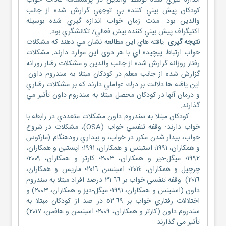
اندازه گيري شده توسط والدين در پرسشنامه عادات خواب
كودكان پيش بيني كننده بي توجهي گزارش شده از جانب
والدين بود. مدت زمان خواب اندازه گيري شده بوسيله
اكتيگراف پيش بيني كننده بيش فعالي/ تكانشگري بود.
نتيجه گیری
. يافته هاي اين مطالعه نشان مي دهند كه مشكلات
خواب ارتباط پيچيده اي با هر دوی اين موارد دارند: مشکلات
رفتار روزانه گزارش شده از جانب والدين و مشکلات رفتار روزانه
گزارش شده از جانب معلم در كودكان مبتلا به سندروم داون.
اين يافته ها دلالت بر درك عواملي دارند كه بر مشکلات رفتاري
و درمان آنها در كودكان محصل مبتلا به سندروم داون تأثير مي
گذارند.
كودكان مبتلا به سندروم داون مشكلات متعددي در رابطه با
خواب دارند: وقفه تنفسي خواب (OSA)، مشكلات در شروع
خواب، بيدار شدن مكرر در خواب، و بيداري زودهنگام (ماركوس
و همكاران، ١٩٩١؛ استبنس و همكاران، ١٩٩١؛ اپستين و همكاران،
١٩٩٢؛ ميگل-ديز و همكاران، ٢٠٠٣؛ كارتر و همكاران، ٢٠٠٩؛
چرچيل و همكاران، ٢٠١٤؛ اسبنسن ٢٠١٦؛ ماريس و همكاران،
٢٠١٦). وقفه تنفسي خواب بر ٦٦-٣١ درصد افراد مبتلا به سندروم
داون (استبنس و همكاران، ١٩٩١؛ ميگل-ديز و همكاران، ٢٠٠٣) و
اختلالات رفتاري خواب بر ٦٩-٥٢ در صد از كودكان مبتلا به
سندروم داون (كارتر و همكاران، ٢٠٠٩؛ اسبنسن و هافمن، ٢٠١٧)
تأثير مي گذارند.