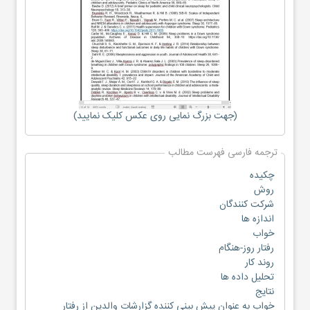
(جهت بزرگ نمایی روی عکس کلیک نمایید)
ترجمه فارسی فهرست مطالب
چكيده
روش
شركت كنندگان
اندازه ها
خواب
رفتار روز-هنگام
روند كار
تحليل داده ها
نتايج
خواب به عنوان پيش بيني كننده گزارشات والدين از رفتار