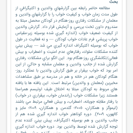
بحث
مطالعه حاضر رابطه بين گزارشهاي والدين و اكتيگرافي از
طول مدت زمان خواب و كيفيت خواب را با گزارشهاي والدين و
معلمان از مشكلات رفتاري روز-هنگام در كودكان محصل مبتلا به
سندروم داون تخت بررسي و آزمايش قرار داد. گزارش والدين
از كيفيت ضعيف خواب (اندازه گيري شده بوسيله زير-مقياس
خواب پريشي فرم عادات خواب كودكان — و نه فعاليت در طول
خواب كه بوسيله اكتيگراف اندازه گيري مي شد — پيش بيني
كننده مشكلات سلوك، رفتارهاي عدم امنيت و اضطراب و بيش
فعالي/تكانشگري روز-هنگام بود. اين الگو براي مشكلات رفتاري
گزارش شده از جانب والدين و معلمان مشابه و حاكي از اين
امر بود كه خواب بيقرار بر طبق گزارش والدين با عملكرد روز-
هنگام كودكان هم در خانه و هم در مدرسه بر طبق مشاهدات
مخبرين (معلمان و والدين) مرتبط است. اين يافته ها با يافته
هاي مربوط به كودكان مبتلا به اختلال طيف اوتيسم همراستا
هستند زيرا مشكلات خواب (راندمان خواب، بيقراري در خواب)
با رفتار مقابله جويانه، اضطراب، و بيش فعالي مرتبط مي باشند
(ليموگز و همكاران، ٢٠٠٥؛ گلدمن و همكاران، ٢٠٠٩؛ مايز و
كالهون، ٢٠٠٩). دوره كوتاهتر خواب اندازه گيري شده هم از
جانب والدين و هم بوسيله اكتيگراف، پيش بيني كننده عدم
توجه گزارش شده توسط والدين بود. دوره خواب اندازه گيري