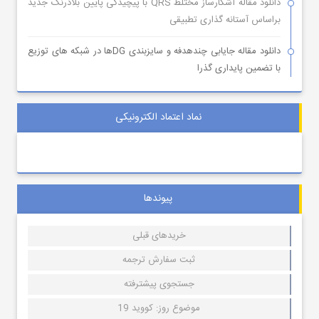
دانلود مقاله آشکارساز مختلط QRS با پیچیدگی پایین بلادرنگ جدید
براساس آستانه گذاری تطبیقی
دانلود مقاله جایابی چندهدفه و سایزبندی DGها در شبکه های توزیع
با تضمین پایداری گذرا
نماد اعتماد الکترونیکی
پیوندها
خریدهای قبلی
ثبت سفارش ترجمه
جستجوی پیشترفته
موضوع روز: کووید 19