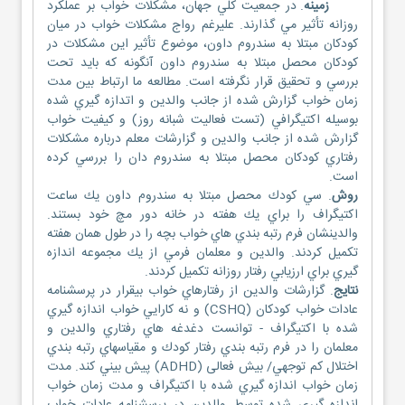
زمينه
. در جمعيت كلي جهان، مشكلات خواب بر عملكرد
روزانه تأثير مي گذارند. عليرغم رواج مشكلات خواب در ميان
كودكان مبتلا به سندروم داون، موضوع تأثير اين مشكلات در
كودكان محصل مبتلا به سندروم داون آنگونه كه بايد تحت
بررسي و تحقيق قرار نگرفته است. مطالعه ما ارتباط بين مدت
زمان خواب گزارش شده از جانب والدين و اتدازه گيري شده
بوسيله اكتيگرافي (تست فعاليت شبانه روز) و كيفيت خواب
گزارش شده از جانب والدين و گزارشات معلم درباره مشكلات
رفتاري كودكان محصل مبتلا به سندروم دان را بررسي كرده
است.
روش
. سي كودك محصل مبتلا به سندروم داون يك ساعت
اكتيگراف را براي يك هفته در خانه دور مچ خود بستند.
والدينشان فرم رتبه بندي هاي خواب بچه را در طول همان هفته
تكميل كردند. والدين و معلمان فرمي از يك مجموعه اندازه
گيري براي ارزيابي رفتار روزانه تكميل كردند.
نتايج
. گزارشات والدين از رفتارهاي خواب بيقرار در پرسشنامه
عادات خواب كودكان (CSHQ) و نه كارايي خواب اندازه گيري
شده با اكتيگراف - توانست دغدغه هاي رفتاري والدين و
معلمان را در فرم رتبه بندي رفتار كودك و مقیاسهاي رتبه بندي
اختلال كم توجهي/ بیش فعالی (ADHD) پيش بيني كند. مدت
زمان خواب اندازه گيري شده با اکتيگراف و مدت زمان خواب