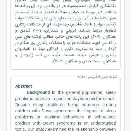
شده بوسيله اكتيگرافي، پيش بيني كننده بيش فعالي/
تكانشگري گزارش شده بوسيله هر دو والدين بود. اين يافته ها
با يافته هاي مربوط به جوانان مبتلا به اختلال طيف اوتيسم نیز
همراستا هستند. در اين مورد، اندازه هاي عيني مشكلات خواب
(تأخير خواب) با يك شاخص چند-مؤلفه اي از مشكلات رفتاري
ناهنجار مرتبط هستند (بروني و همكاران، ٢٠٠٧؛ گلدمن و
همكاران، ٢٠٠٩). اين يافته هاي حاضر، مطالب نوشته هاي قبلي
را كه مي گويند مشكلات خواب با مشكلات رفتاري روز-هنگام در
كودكان مبتلا به سندروم داون و كودكان مبتلا به ناتوانيهاي
رشدي و هوشي مرتبط هستند، تأييد مي كنند (ريچدال و
همكاران، ٢٠٠٠؛ ديدن و همكاران، ٢٠٠٢).
نمونه متن انگلیسی مقاله
Abstract
Background
In the general population, sleep
problems have an impact on daytime performance.
Despite sleep problems being common among
children with Down syndrome, the impact of sleep
problems on daytime behaviours in school-age
children with Down syndrome is an understudied
topic. Our study examined the relationship between