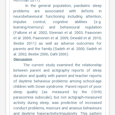
Hoffman 2017).
In the general population, paediatric sleep
problems are associated with deficits in
neurobehavioural functioning including attention,
impulse control, cognitive abilities (e.g.
learning/memory) and behavioural regulation
(Fallone et al. 2002; Steenari et al. 2003; Paavonen
et al. 2009; Paavonen et al. 2009; Dewald et al. 2010;
Beebe 2011) as well as adverse outcomes for
parents and the family (Sadeh et al. 2000; Sadeh et
al. 2002; Beebe 2006; Dahl 2006).
Discussion
The current study examined the relationship
between parent and actigraphy reports of sleep
duration and quality with parent and teacher reports
of daytime behaviour problems among school-age
children with Down syndrome. Parent report of poor
sleep quality (as measured by the CSHQ
parasomnia subscale), but not actigraph-measured
activity during sleep, was predictive of increased
conduct problems, insecure and anxious behaviours
and daytime hyperactivity/impulsivity. This pattern