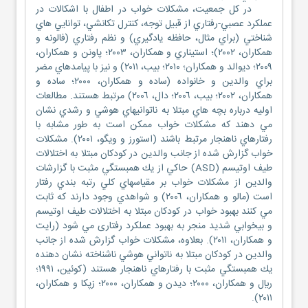
در كل جمعيت، مشكلات خواب در اطفال با اشكالات در
عملكرد عصبي-رفتاري از قبيل توجه، كنترل تكانشي، توانايي هاي
شناختي (براي مثال، حافظه يادگيري) و نظم رفتاري (فالونه و
همكاران، ٢٠٠٢)؛ استيناري و همكاران، ٢٠٠٣؛ پاونن و همكاران،
٢٠٠٩؛ ديوالد و همكاران؛ ٢٠١٠؛ بيب، ٢٠١١) و نيز با پيامدهاي مضر
براي والدين و خانواده (ساده و همكاران، ٢٠٠٠؛ ساده و
همكاران، ٢٠٠٢؛ بيب، ٢٠٠٦؛ دال، ٢٠٠٦) مرتبط هستند. مطالعات
اوليه درباره بچه هاي مبتلا به ناتوانيهاي هوشي و رشدي نشان
مي دهند كه مشكلات خواب ممكن است به طور مشابه با
رفتارهاي ناهنجار مرتبط باشند (استورز و ويگو، ٢٠٠١). مشكلات
خواب گزارش شده از جانب والدين در كودكان مبتلا به اختلالات
طیف اوتيسم (ASD) حاكي از يك همبستگي مثبت با گزارشات
والدين از مشكلات خواب بر مقياسهاي كلي رتبه بندي رفتار
است (مالو و همكاران، ٢٠٠٦) و شواهدي وجود دارند كه ثابت
مي كنند بهبود خواب در كودكان مبتلا به اختلالات طيف اوتيسم
و بيخوابي شديد منجر به بهبود عملكرد رفتاری مي شود (رايت
و همكاران، ٢٠١١). بعلاوه، مشكلات خواب گزارش شده از جانب
والدين در كودكان مبتلا به ناتواني هوشي ناشناخته نشان دهنده
يك همبستگي مثبت با رفتارهاي ناهنجار هستند (كوئين، ١٩٩١؛
ريال و همكاران، ٢٠٠٠؛ ديدن و همكاران، ٢٠٠٠؛ زپكا و همكاران،
٢٠١١).