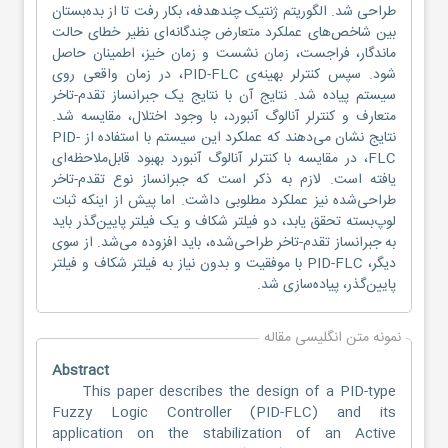
طراحی شد. الگوریتم ژنتیک چندهدفه، بکار رفت تا از بده‌بستان
بین شاخص‌های عملکرد متعارض چندگانه‌ای نظیر خطای حالت
ماندگار، فراجست، زمان نشست و زمان خیز، اطمینان حاصل
شود. سپس کنترلر بهینه‌ی PID-FLC، در زمان واقعی روی
سیستم پیاده شد. نتایج آن با نتایج یک جبرانساز تقدم-تاخر
متعارف و کنترلر آنالوگ آنبورد، با وجود اختلال، مقایسه شد.
نتایج نشان می‌دهند که عملکرد این سیستم با استفاده از PID-
FLC، در مقایسه با کنترلر آنالوگ آنبورد بهبود قابل‌ملاحظه‌ای
یافته است. لازم به ذکر است که جبرانساز نوع تقدم-تاخر
طراحی‌شده نیز عملکرد مطلوبی داشت. اما پیش از اینکه ثبات
لوپ‌بسته تحقق یابد، دو فیلتر شکاف و یک فیلتر پایین‌گذر باید
به جبرانساز تقدم-تاخر طراحی‌شده، باید افزوده می‌شد. از سوی
دیگر، PID-FLC با موفقیت و بدون نیاز به فیلتر شکاف و فیلتر
پایین‌گذر، پیاده‌سازی شد.
نمونه متن انگلیسی مقاله
Abstract
This paper describes the design of a PID-type
Fuzzy Logic Controller (PID-FLC) and its
application on the stabilization of an Active