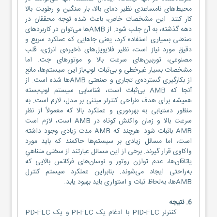
محیط‌های نامساعدی نظیر دمای بالا، بار سنگین و رطوبت بالا
کار کنند. این مشخصات خاص، باعث شده توجه محققان در
دهه گذشته، به آن جلب شود. از AMBها می‌توان در کاربردهای
صنعتی بسیاری استفاده کرد، یعنی جاهایی که عملکرد سریع و
دقیق مورد نیاز است، نظیر فلایویل‌های ذخیره‌ی انرژی، قلب
مصنوعی، توربین‌های سرعت بالا و موتورهای جت. اما
مشخصات بسیار غیرخطی و بی‌ثبات لوپ‌باز این سیستم‌ها، مانع
از بکارگیری گسترده‌ی تجاری و صنعتی AMBها شده است. از
آنجا که AMB بی‌ثبات است، شناسایی سیستم لوپ‌بسته
همیشه برای هدف طراحی کنترلر مبتنی بر مدل، لازم است. به
منظور دستیابی به بهره‌وری و عملکرد بالا که معمولاً از نظر
سرعت بالا و زمان واکنش کوتاه در AMB است، لازم است
AMB باثبات شود. هرچند که AMB مدت زیادی وجود داشته
است، اما مسائل زیادی بر سیستم‌ها حاکمند که باید مورد
واکاوی قرار گیرند. برخی از این مسائل عبارتند از سختی متناهیِ
یاتاقان‌ها، عدم توازن روتور و نوسان‌های فرکانس بالایی که
به‌راحتی ایجاد می‌شوند. بنابراین عملکرد سیستم کنترل
AMBها، به‌لحاظ ثبات و استواری باید بهبود ‌یابد.
6. نتیجه
کنترلر PID-FLC با ادغام یک PI-FLC و یک PD-FLC