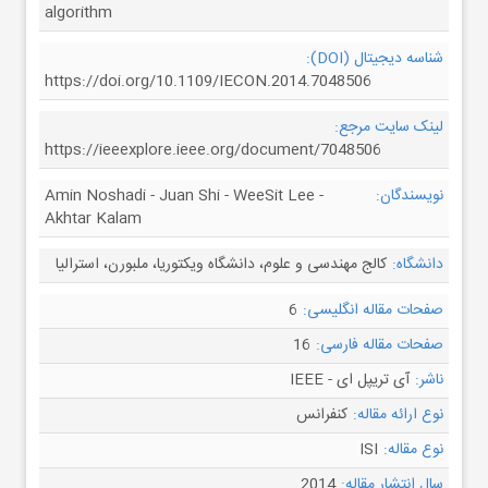
algorithm
شناسه دیجیتال (DOI):
https://doi.org/10.1109/IECON.2014.7048506
لینک سایت مرجع:
https://ieeexplore.ieee.org/document/7048506
نویسندگان:
Amin Noshadi - Juan Shi - WeeSit Lee -
Akhtar Kalam
دانشگاه:
کالج مهندسی و علوم، دانشگاه ویکتوریا، ملبورن، استرالیا
صفحات مقاله انگلیسی:
6
صفحات مقاله فارسی:
16
ناشر:
آی تریپل ای - IEEE
نوع ارائه مقاله:
کنفرانس
نوع مقاله:
ISI
سال انتشار مقاله:
2014