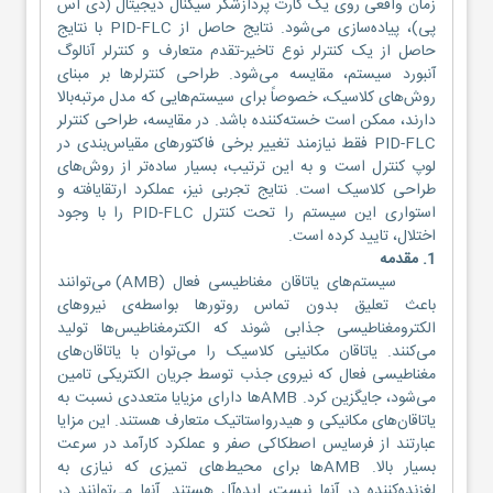
زمان واقعی روی یک کارت پردازشگر سیگنال دیجیتال (دی اس
پی)، پیاده‌سازی می‌شود. نتایج حاصل از PID-FLC با نتایج
حاصل از یک کنترلر نوع تاخیر-تقدم متعارف و کنترلر آنالوگ
آنبورد سیستم، مقایسه می‌شود. طراحی کنترلرها بر مبنای
روش‌های کلاسیک، خصوصاً برای سیستم‌هایی که مدل مرتبه‌بالا
دارند، ممکن است خسته‌کننده باشد. در مقایسه، طراحی کنترلر
PID-FLC فقط نیازمند تغییر برخی فاکتورهای مقیاس‌بندی در
لوپ کنترل است و به این ترتیب، بسیار ساده‌تر از روش‌های
طراحی کلاسیک است. نتایج تجربی نیز، عملکرد ارتقایافته و
استواری این سیستم را تحت کنترل PID-FLC را با وجود
اختلال، تایید کرده است.
1. مقدمه
سیستم‌های یاتاقان مغناطیسی فعال (AMB) می‌توانند
باعث تعلیق بدون تماس روتورها بواسطه‌ی نیروهای
الکترومغناطیسی جذابی شوند که الکترمغناطیس‌ها تولید
می‌کنند. یاتاقان مکانینی کلاسیک را می‌توان با یاتاقان‌های
مغناطیسی فعال که نیروی جذب توسط جریان الکتریکی تامین
می‌شود، جایگزین کرد. AMBها دارای مزیایا متعددی نسبت به
یاتاقان‌های مکانیکی و هیدرواستاتیک متعارف هستند. این مزایا
عبارتند از فرسایس اصطکاکی صفر و عملکرد کارآمد در سرعت
بسیار بالا. AMBها برای محیط‌های تمیزی که نیازی به
لغزنده‌کننده در آنها نیست، ایده‌آل هستند. آنها می‌توانند در