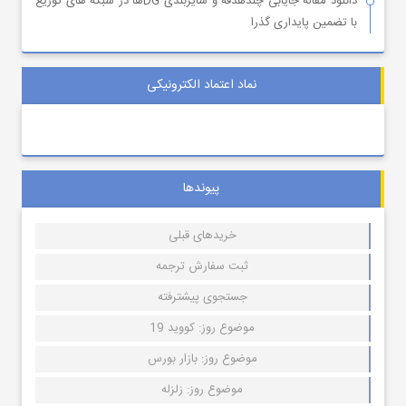
دانلود مقاله جایابی چندهدفه و سایزبندی DGها در شبکه های توزیع
با تضمین پایداری گذرا
نماد اعتماد الکترونیکی
پیوندها
خریدهای قبلی
ثبت سفارش ترجمه
جستجوی پیشترفته
موضوع روز: کووید 19
موضوع روز: بازار بورس
موضوع روز: زلزله