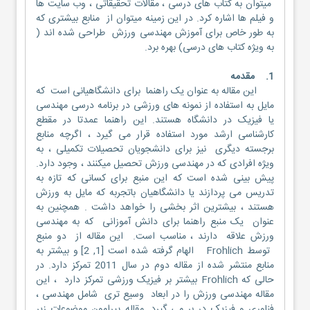
میتوان به کتاب های درسی ، مقالات تحقیقاتی ، وب سایت ها
و فیلم ها اشاره کرد. در این زمینه میتوان از منابع بیشتری که
به طور خاص برای آموزش مهندسی ورزش طراحی شده اند (
به ویژه کتاب های درسی) بهره برد.
1. مقدمه
این مقاله به عنوان یک راهنما برای دانشگاهیانی است که
مایل به استفاده از نمونه های ورزشی در برنامه درسی مهندسی
یا فیزیک در دانشگاه هستند. این راهنما عمدتا در مقطع
کارشناسی ارشد مورد استفاده قرار می گیرد ، اگرچه منابع
برجسته دیگری نیز برای دانشجویان تحصیلات تکمیلی ، به
ویژه افرادی که در مهندسی ورزش تحصیل میکنند ، وجود دارد.
پیش بینی شده است که این منبع برای کسانی که تازه به
تدریس می پردازند یا دانشگاهیان باتجربه که مایل به ورزش
هستند ، بیشترین اثر بخشی را خواهد داشت . همچنین به
عنوان یک منبع راهنما برای دانش آموزانی که به مهندسی
ورزش علاقه دارند ، مناسب است. این مقاله از دو منبع
توسط Frohlich الهام گرفته شده است [1, 2] و بیشتر به
منابع منتشر شده از مقاله دوم در سال 2011 تمرکز دارد. در
حالی که Frohlich بیشتر بر فیزیک ورزشی تمرکز دارد ، این
مقاله مهندسی ورزش را در ابعاد وسیع تری شامل مهندسی ،
فناوری و فیزیک در بر می گیرد. مقاله پیرامون موضوعات زیر