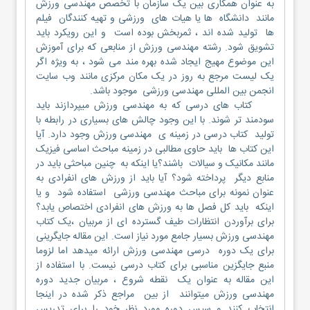
به عنوان همکاری بین یک سازمان با تخصص مهندسی ورزش
مانند دانشگاه ها یا هیات های ورزشی و تهیه کنندگان فیلم
ها تولید شده اند ، ثمربخش بوده است و این رویکرد باید
تشویق شود. رشته مهندسی ورزش از منابعی که برای آموزش
این موضوع مهیج ایجاد شده بهره مند می شود ، به ویژه اگر
یک لیست مرجع به روز در یک مکان مرکزی مانند وب سایت
انجمن بین المللی مهندسی ورزشی موجود باشد.
کتاب های درسی که به مهندسی ورزش میپردازند باید
سودمند تر شوند. با این وجود چالش های بسیاری در رابطه با
تولید کتاب درسی در زمینه ی مهندسی ورزش وجود دارد. آیا
این کتاب ها باید حاوی مطالبی در زمینه مباحث اساسی فیزیک
مانند مکانیک و سیالات باشند؟یا اینکه به چنین مباحثی باید در
منابع دیگر پرداخته شود؟ آیا باید از ورزش های انفرادی به
عنوان نمونه برای مباحث مهندسی ورزشی استفاده شود و یا
اینکه باید کل فصل ها به ورزش های انفرادی اختصاص یابد؟
برای برآوردن انتظارات طیف گسترده ای از مربیان ،یک کتاب
مهندسی ورزش بسیار جامع مورد نیاز است. این مقاله جایگرینی
برای یک دوره درسی مهندسی ورزش ارائه میدهد اما لزوما
منبع جایگزین مناسبی برای کتاب درسی نیست. با استفاده از
این مقاله به عنوان یک نقطه شروع ، مربیان جدید دوره
مهندسی ورزش میتوانند از بین مراجع ذکر شده در اینجا
انتخاب کنند و سپس دوره مورد نظر خود را برای تدریس