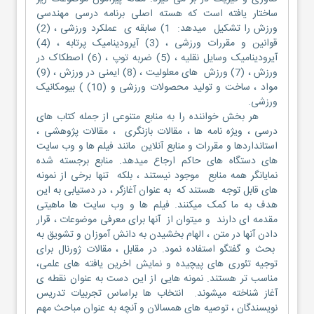
ساختار یافته است که هسته اصلی برنامه درسی مهندسی
ورزش را تشکیل میدهد: 1) سابقه ی عملکرد ورزشی ، (2)
قوانین و مقررات ورزشی ، (3) آیرودینامیک پرتابه ، (4)
آیرودینامیک وسایل نقلیه ، (5) ضربه توپ ، (6) اصطکاک در
ورزش ، (7) ورزش های معلولیت ، (8) ایمنی در ورزش ، (9)
مواد ، ساخت و تولید محصولات ورزشی و (10) ) بیومکانیک
ورزشی.
هر بخش خواننده را به منابع متنوعی از جمله کتاب های
درسی ، ویژه نامه ها ، مقالات بازنگری ، مقالات پژوهشی ،
استانداردها و مقررات و منابع آنلاین مانند فیلم ها و وب سایت
های دستگاه های حاکم ارجاع میدهد. منابع برجسته شده
نمایانگر همه منابع موجود نیستند ، بلکه تنها برخی از نمونه
های قابل توجه هستند که به عنوان آغازگر ، در دستیابی به این
هدف به ما کمک میکنند. فیلم ها و وب سایت ها ماهیتی
مقدمه ای دارند و میتوان از آنها برای معرفی موضوعات ، قرار
دادن آنها در متن ، الهام بخشیدن به دانش آموزان و تشویق به
بحث و گفتگو استفاده نمود. در مقابل ، مقالات ژورنال برای
توجیه تئوری های پیچیده و نمایش اخرین یافته های علمی،
مناسب تر هستند. نمونه هایی از این دست به عنوان نقطه ی
آغاز شناخته میشوند. انتخاب ها براساس تجربیات تدریس
نویسندگان ، توصیه های همسالان و آنچه به عنوان مباحث مهم