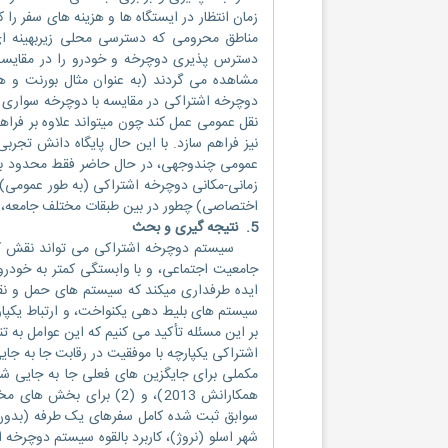
زمان انتظار در ایستگاه ها و هزینه های سفر ر
مناطق محرومی که دسترسی محلی زیربهینه ای 
دسترس پذیری دوچرخه و خودرو را در مقایسه 
دوچرخه اشتراکی در مقایسه با دوچرخه سواری م
نقل عمومی عمل کند چون میتواند علاوه بر فرا
نیز فراهم سازد. با این حال پایگاه دانش تجرب
عمومی چندوجهی، در حال حاضر فقط محدود به 
زمانی-مکانی دوچرخه اشتراکی (به طور عمومی)
اختصاصی) چطور در بین طبقات مختلف جامعه، 
5. نتیجه گیری و بحث
سیستم دوچرخه اشتراکی می تواند نقش کلیدی 
جامعیت اجتماعی، و با وابستگی کمتر به خودرو»
ایده طرفداری میکند که سیستم های حمل و ن
سیستم های بلیط دهی یکنواخت، و ارتباط یکپار
بر این مسئله تأکید می کنیم که این عوامل به
مکملی برای جایگزین های فعلی جا به جایی شهر
همکارانش 2013)، و (2) بر
شهر اسلو (نروژ)، کاربرد بالقوه سیستم دوچرخ