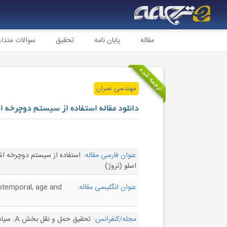
مقاله
پایان نامه
تحقیق
سوالات متدا
ترجمه شده
مهندسی عمران
دانلود مقاله استفاده از سیستم دوچرخه اش
عنوان فارسی مقاله:
استفاده از سیستم دوچرخه اش
اسلو (نروژ)
عنوان انگلیسی مقاله:
iotemporal, age and
مجله/کنفرانس:
تحقیق حمل و نقل بخش A: سیاست و عمل - Transportation Research Part A: Policy and Practice