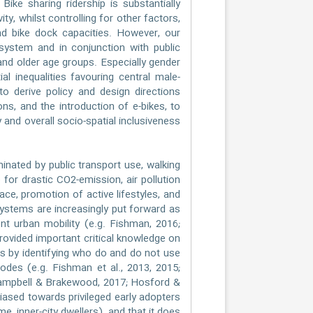
ike sharing ridership is substantially
ity, whilst controlling for other factors,
nd bike dock capacities. However, our
 system and in conjunction with public
and older age groups. Especially gender
al inequalities favouring central male-
 derive policy and design directions
ons, and the introduction of e-bikes, to
 and overall socio-spatial inclusiveness
ated by public transport use, walking
 for drastic CO2-emission, air pollution
ce, promotion of active lifestyles, and
 systems are increasingly put forward as
t urban mobility (e.g. Fishman, 2016;
rovided important critical knowledge on
ns by identifying who do and do not use
des (e.g. Fishman et al., 2013, 2015;
; Campbell & Brakewood, 2017; Hosford &
biased towards privileged early adopters
, inner-city dwellers), and that it does