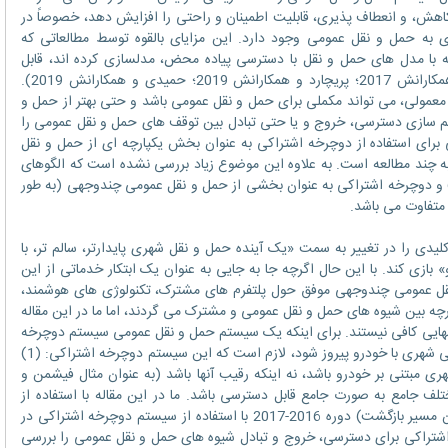
ا کاهش، و انعطاف پذیری، قابلیت اطمینان و راحتی را افزایش دهد، خصوصاً در
به حمل و نقل عمومی وجود دارد. این مزایای بالقوه توسط مطالعاتی که
با مدل های حمل و نقل با دسترسی پیاده محض، مدلسازی کرده اند، قابل
مشاهده می گردند (به عنوان مثال بورنت و همکارانش 2017؛ پریچارد و همکارانش 2019؛ حمیدی و همکارانش 2019).
عمولی، می تواند مکملی برای حمل و نقل عمومی باشد و حتی بهتر از حمل و
هم سازی دسترسی، خروج و یا حتی تبادل بین توقف های حمل و نقل عمومی را
ی برای استفاده از دوچرخه اشتراکی به عنوان بخش یکپارچه ای از حمل و نقل
چند مطالعه است. به علاوه این موضوع زیاد بررسی نشده است که الگوهای
 و دوچرخه اشتراکی به عنوان بخشی از حمل و نقل عمومی چندوجهی (به طور
متفاوت می باشد.
را در تغییر به سمت «یک آینده حمل و نقل شهری پایدارتر، سالم تر، با
 بازی کند. با این حال اگرچه جا به جایی به عنوان یک ابتکار خدماتی از این
قل عمومی چندوجهی موفق حول پلتفرم های مشترک، تکنولوژی های هوشمند،
چه بین شیوه های حمل و نقل عمومی و مشترک می گردند، اما ما در این مقاله
 تنهایی کافی نیستند. برای اینکه یک سیستم حمل و نقل عمومی سیستم دوچرخه
اشتراکی یکپارچه با موفقیت در رقابت جا به جایی شهری با خودرو پیروز شود، لازم است که این سیستم دوچرخه اشتراکی: (1)
ی مبتنی بر خودرو باشد، نه اینکه رقیب آنها باشد (به عنوان مثال فیشمن و
ای بخش های مختلف جامع به صورت جامع قابل دسترسی باشد. ما در این مقاله با استفاده از
سوابق ثبت شده کامل سفرهای یک طرفه (بدون مسیر بازگشت) دوره 2016-2017 با استفاده از سیستم دوچرخه اشتراکی در
ه اشتراکی برای دسترسی، خروج و تبادل شیوه های حمل و نقل عمومی را بررسی