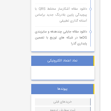
دانلود مقاله آشکارساز مختلط QRS با
پیچیدگی پایین بلادرنگ جدید براساس
آستانه گذاری تطبیقی
دانلود مقاله جایابی چندهدفه و سایزبندی
DGها در شبکه های توزیع با تضمین
پایداری گذرا
نماد اعتماد الکترونیکی
پیوندها
خریدهای قبلی
ثبت سفارش ترجمه