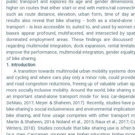
public transport and explores its age and gender dimensions. B
higher on routes that either start or end with metro/rail connectiv
such as route distance, elevation, urban form, time of day a
results also reveal that bike sharing – both as a stand-alone
transport – is less accessible to, suited to, and used by women 
biases appear profound, multifaceted, and intersected by spati
dominated employment areas. These findings are discussed to
regarding multimodal integration, dock expansion, rental limitati
improve the performance, multimodal integration, gender equality
of bike sharing.
1. Introduction
A transition towards multimodal urban mobility systems domin
and cycling and where cars play only a minor role, could provide
and road congestion reductions, freeing up of valuable urban spa
more socially inclusive mobility. Around the world, bike sharing
an important stand-alone transport mode for less car-dependen
DeMaio, 2017; Meyer & Shaheen, 2017). Recently, studies have p
bike-sharing’s social inclusiveness and environmental implicatio
bike sharing, and how usage competes with other transport mo
Martin & Shaheen, 2014; Noland et al., 2015; Raux et al., 2017
Winters, 2018). Studies conclude that bike sharing use is often 
(e.g. men, Caucasian, younger age, higher education, higher income