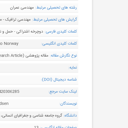
رشته های تحصیلی مرتبط:
مهندسی عمران
گرایش های تحصیلی مرتبط:
مهندسی ترافیک - مه
کلمات کلیدی فارسی:
دوچرخه اشتراکی - حمل و ن
کلمات کلیدی انگلیسی:
slo Norway
نوع نگارش مقاله:
مقاله پژوهشی (Research Article)
نمایه:
شناسه دیجیتال (DOI):
لینک سایت مرجع:
6420306285
نویسندگان:
ndsen
دانشگاه:
گروه جامعه شناسی و جغرافیای انسانی، دا
صفحات مقاله انگلیسی:
13