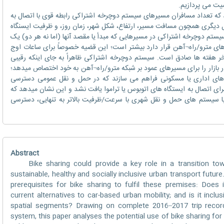
یت می پردازیم.
 تعداد مسافران مسیرهای سیستم دوچرخه اشتراکی رابطه قوی با اتصال به
ل دیگری همچون مسافت مسیر، ارتفاع، شکل شهر، زمان روز، و ظرفیت ایسنگاه
یستم دوچرخه اشتراکی در مسیرهایی که مبدأ یا مقصد آنها (اما نه هر دو) یک
عاع 200 متری ایستگاه های مترو/راه¬آهن قرار دارد بیشتر است؛ این قضیه خصوصاً برای ساعات اوج
ر هفته ها صادق است. سیستم دوچرخه اشتراکی ظاهراً به جای اینکه رقیبی
ازار را برای مسیرهای عمود بر شبکه مترو/راه¬آهن به خود اختصاص میدهد؛
ای اداری یا مسکونی فراهم می سازند که در حمل و نقل عمومی دسترسی
برای اتصال به ایستگاه های اتوبوس یا تراموا یافت نشد و این نشان میدهد که
 سیستم های حمل و نقل شهری با سرعت/ظرفیت بالاتر به تنهایی، دسترسی
Abstract
Bike sharing could provide a key role in a transition to
sustainable, healthy and socially inclusive urban transport futur
prerequisites for bike sharing to fulfil these premises: Does
current alternatives to car-based urban mobility; and is it incl
spatial segments? Drawing on complete 2016–2017 trip recor
system, this paper analyses the potential use of bike sharing fo