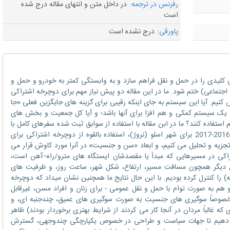
رفرنس در ترجمه:
در داخل متن و انتهای مقاله درج شده
است
پاورقی:
درج نشده است
دی را در حمل و نقل فراهم سازد و به وابستگی کمتر به خودرو و حمل و
اظ اجتماعی) ختم شود. ما در این مقاله دو پیش نیاز مهم برای دوچرخه اشتراکی
ش کنیم: آیا این سیستم به جای اینکه رقیبی برای گزینه های جایگزین فعلی «جا
د یک سیستم کمکی و هم افزا برای آنها باشد؛ و آیا کل جمعیت و بخش های
استفاده کنند؟ ما در ابن مقاله با استفاده از سوابق ثبت شده سفرهای کامل با
استفاده از سیستم دوچرخه اشتراکی در دوره 2016-2017 برای شهر اسلو (نروژ)، استفاده بالقوه از دوچرخه اشتراکی برای
زیه و تحلیل می کنیم، و ابعاد «سن و جنسیت» در آنرا مورد کاوش قرار می
راکی در مسیرهایی که مبدأ یا مقصدشان ایستگاه های مترو/راه¬آهن است،
مل دیگر همچون مسافت مسیر، ارتفاع، شکل شهر، ساعت روز، و ظرفیت های
 را کنترل کرده بودیم. با این حال نتایج ما همچنین نشان میداد که دوچرخه
 به صورت توام با حمل و نقل عمومی - برای زنان و افراد مسن، غیرقابل
. خصوصاً سوگیری های جنسیت به صورت سوگیری های عمیق، چندجنبه ای، و
که غالباً مردان در آنجا کار می کردند از شرایط بهتری برخوردار بودند) ظاهر
 می دهیم تا جهات سیاست و طراحی در خصوص یکپارچگی چندوجهی، گسترش