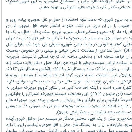
و معرفی دوچرخه های برقی را استخراج نماییم و به این طریق عملکرد،
جتماعی-مکانی کلی دوچرخه های اشتراکی را بهبود دهیم.
جایی شهری که تحت غلبه استفاده از حمل و نقل عمومی، پیاده روی و
یتی را در آن بازی می کنند، میتواند انتشار حجم قابل توجهی از دی
 کاهش ازدحام راه ها، آزاد شدن چشمگیر فضای شهری، ترویج سبک زندگی فعال، و یک جا
زد. در سراسر جهان سیستم های دوچرخه اشتراکی به طور فزاینده ای به عنوان
گی کمتر به خودرو در جا به جایی شهری، معرفی می شوند (به عنوان مثال
فیشمن 2016؛ دی مایو 2017؛ مِیِر و شهین 2017). اخیراً تعدادی از مطالعات دانش حیاتی و مهمی را در خصوص جامعیت
 آن فراهم ساخته اند و مشخص ساخته اند که چه کسانی از سیستم دوچرخه
که استفاده از این سیستم چطور با شیوه های دیگر حمل و نقل رقابت میکند (به
عنوان مثال فیشمن و همکارانش 2013، 2015؛ مارتین و شهین 2014؛ نولند و همکارانش 2015؛ رائوکس و همکارانش 2017؛
کمپبل و بریک وود 2017؛ هاسفورد و وینترز 2018). این مطالعات نتیجه گیری کرده اند که استفاده از سیستم دوچرخه
دهی به کاربران اولیه» (به عنوان مثال مردان، سفیدپوستان، جوانان، افراد
مرکز شهر) همراه است و اینکه اقدامات کمی در راستای ترویج دوچرخه سواری به
عنوان یک شیوه حمل و نقل عمومی انجام شده است (دی چاردون 2019). این مطالعات سیستم دوچرخه اشتراکی را جایگزینی
وصاً جایگزینی برای جایگزین های پایداری همچون پیاده روی، دوچرخه های
علیرغم انتقادات موجود، سیستم دوچرخه اشتراکی در صورتی که به درستی
ادلانه باشد (نیکیتاس و همکارانش 2016).
چیزی بیش از یک شیوه مستقل ماندگار در سیستم حمل و نقل شهری آینده
ع، یکپارچه و ارزان به ایستگاه های حمل و نقل عمومی، پتانسیل این را دارد
 کل سیستم حمل و نقل عمومی را تا حد زیادی افزایش دهد و زمان کلی سفرها،