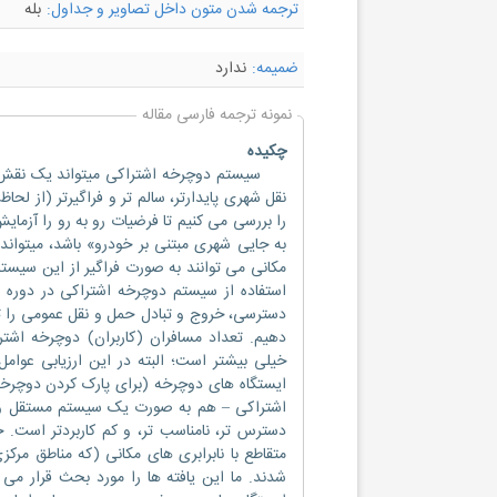
ترجمه شدن متون داخل تصاویر و جداول:
بله
ضمیمه:
ندارد
نمونه ترجمه فارسی مقاله
چکیده
سیستم دوچرخه اشتراکی میتواند یک نقش کلی
نقل شهری پایدارتر، سالم تر و فراگیرتر (از لح
را بررسی می کنیم تا فرضیات رو به رو را آزمای
به جایی شهری مبتنی بر خودرو» باشد، میتوان
مکانی می توانند به صورت فراگیر از این سیستم 
دسترسی، خروج و تبادل حمل و نقل عمومی را تج
دهیم. تعداد مسافران (کاربران) دوچرخه اشت
خیلی بیشتر است؛ البته در این ارزیابی عوا
ایستگاه های دوچرخه (برای پارک کردن دوچرخه)
اشتراکی – هم به صورت یک سیستم مستقل و هم
دسترس تر، نامناسب تر، و کم کاربردتر است
متقاطع با نابرابری های مکانی (که مناطق مرکزی 
شدند. ما این یافته ها را مورد بحث قرار