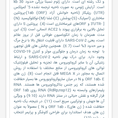
و تک رشته ای است. دارای ژنوم نسبتاً بزرگی حدود 30 kb
است. آرایش ژنومی به صورت ناحیه ترجمه نشده 5′ کمپلکس
(UTR) رپلیکاز (ناحیه خوانش آزاد (ORF) 1ab)-پروتئین
ساختاری (اسپایک (S)-پوشش (E)-غشا (M)-نوکلئوکپسید (N)
[ -3’UTR و ORFهای غیرساختاری است (4). پروتئین S دارای
تمایل بالایی به برقراری پیوند با ACE2 انسانی است (5)، این
مدت همزمان با زمان انکوباسیون طولانی قبل از بروز علائم
است، یعنی SARS-CoV-2 دارای قابلیت انتقال بالا با نرخ مرگ
و میر حدود 3% است (6.7). همچنین چالش های قابل توجهی
با توجه به زمان درمان و جلوگیری موثر و کنترل COVID-19
وجود دارد. برای درک بهتر ناحیه SARS-CoV-2 و ارتباط
زنتیکی آن با سایر کروناویروس ها، تجزیه و تحلیل فیلوژنتیک
توالی های کروناویروسی از منابع مختلف با استفاده از روش
اتصال به مجاور در MEGA X قابل انجام است (8). ژن های
ORF 1ab، E و N در میان ساربوکروناویوروس ها بسیار حفاظت
شده هستند، که زیر جنس بتاکروناویروس ها هستند. RNA
پلیمرازهای وابسته به RNA (RdRp;nsp12) روی ORF 1ab
قرار گرفته و نقش حیاتی در سنتز RNA دارند (9.10) و ویژگی
آن ها جهش و نوترکیبی سریع است (11). در نتیجه، یک ناحیه
حفاظت شده ( ژن هایORF 1ab ، E و N ) معمولاً به عنوان
ژن های هدف استاندارد برای طراحی کاوشگر و پرایمر انتخاب