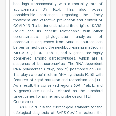
has high transmissibility with a mortality rate of
approximately 3% [6,7]. This also poses
considerable challenges regarding the timely
treatment and effective prevention and control of
COVID-19. To better understand the origin of SARS-
CoV-2 and its genetic relationship with other
coronaviruses, phylogenetic analyses of
coronavirus sequences from various sources can
be performed using the neighbour-joining method in
MEGA X [8]. ORF 1ab, E, and N genes are highly
conserved among sarbecoviruses, which are a
subgenus of betacoronavirus. The RNA-dependent
RNA polymerase (RdRp; nsp12) positioned on ORF
1ab plays a crucial role in RNA synthesis [9,10] with
features of rapid mutation and recombination [11].
As a result, the conserved regions (ORF 1ab, E, and
N genes) are usually selected as the standard
target genes for primer and probe design [12].
Conclusion
As RT-qPCR is the current gold standard for the
etiological diagnosis of SARS-CoV-2 infection, the