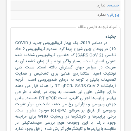
ضمیمه:
ندارد
پاورقی:
ندارد
نمونه ترجمه فارسی مقاله
چکیده
در دسامبر 2019، یک بیمار کروناویروس جدید (COVID-
19) در ووهان چین شیوع پیدا کرد. سندرم کروناویروس-2 حاد
تنفسی (SARS-CoV-2) که هفتمین کروناویروس شناخته شده
عفونی انسان است، بسیار واگیر بوده و از زمان کشف آن به
سرعت در سراسر جهان گسترش یافته است. تست کمی
نوکلئیک اسید استانداردی طلایی برای تشخیص و هدایت
تصمیمات بالینی با توجه به درمان ضدویروسی است. اگرچه
آزمایشات RT-qPCR، SARS-CoV-2 را هدف قرار می دهند
دارای چالش هایی نیز هستند، به ویژه در رابطه با طراحی
پرایمر. پرایمرها اجزای کلیدی تست RT-qPCR هستند. وقتی
جهش ویروسی و بازآرایی رخ می دهد، تشخیص موثر عفونت
ویروسی از طریق پرایمرهای RT-qPC موجود دشوار است.
برخی پرایمرها و کاوشگرها در وبسایت WHO برای مراجعه
وجود دارند. با این وجودف هیچ بررسی سیستماتیکی در
مقایسه با پرایمرها و کاوشگرهای گزارش شده از قبل وجود ندارد