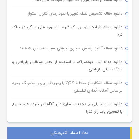
دانلود مقاله ترانسفورمیتی خورشیدی سوخت های نفتی
دانلود مقاله تشخیص نقطه تغییر با نمودارهای کنترل استوار
دانلود مقاله ظرفیت باربری یک گروه از ستون های سنگی در خاک
نرم
دانلود مقاله آنالیز ارتعاش اجباری تیرهای عمیق متخلخل هدفمند
دانلود مقاله بتن خودمتراکم با استفاده از معابر آسفالتی بازیافتی و
سنگدانه بتن بازیافتی
دانلود مقاله آشکارساز مختلط QRS با پیچیدگی پایین بلادرنگ جدید
براساس آستانه گذاری تطبیقی
دانلود مقاله جایابی چندهدفه و سایزبندی DGها در شبکه های توزیع
با تضمین پایداری گذرا
نماد اعتماد الکترونیکی