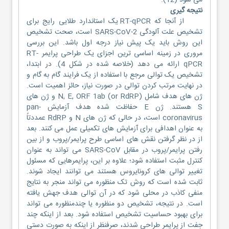
می شود (12).
نتیجه گیری
از آنجا که RT-qPCR یک استاندارد طلایی رایج برای
تشخیص علت آلودگی SARS-CoV-2 است، صحت تشخیص
این روش باید یک پیش نیاز درجه اول باشد. این بررسی
مروری در زمینه اساسی ترین اجزای یک طراحی پرایمر RT-
qPCR ارائه می دهد (خلاصه شده در شکل 4). در ابتدا،
تشخیص یک توالی مرجع با استفاده از یک فرایند گام به گام و
در نهایت مرتب کردن توالی در صورت نیاز، حائز اهمیت است.
ژن های هدف شامل N, E, ORF 1ab (or RdRP) و ژن های
S هستند. ژن E حفاظت شده هدف آزمایش pan-
coronavirus است، در حالی که ژن های N و RdRP عمددتاً
به عنوان اهدافی برای آزمایش های تکمیلی عمل می کنند. بعد
از در نظر گرفتن نقش های اساسی طرح پرایمر/پروب و از بین
رفتن پرایمر/پروب در مقابل SARS-CoV می تواند به عنوان
کنترل مثبت استفاده شود؛ علاوه بر این، پرایمرهایی که مسئول
تغییر توالی های کرونایروس هستند می توانند ایجاد شوند.
ثابت شده است که روش تک منظوره می تواند منجر به نتایج
منفی کاذب در محلی شود که در آن توالی هدف جهش یافته
است. در نتیجه، تشخیص دو منظوره یا چندمنظوره می تواند
برای بهبود حساسیت تشخیص استفاده شود. بعد از اینکه چند
جفت از پرایمر طراحی شدند، صرفنظر از اینکه به صورت دستی