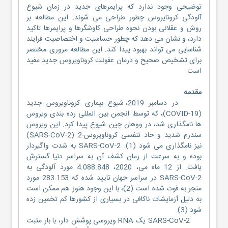
توضیحی وجود ندارد که پرایمرهای جدید در زمان شیوع
آلودگی کرونایروس چطور طراحی می شوند. این مطالعه بر
روش و عقلانی بودن نحوه طراحی کاوشگرها و پرایمرها تاکید
دارد، و نشان می دهد که چطور حساسیت و اختصاصیت فرایند
شناسایی می تواند بهبود پیدا کند. این مطالعه مروری مختصر
برای تشخیص صحیح و درمان عفونت کروناویروس جدید مفید
است.
مقدمه
در دسامبر 2019، شیوع بیماری کروناویروس جدید
(COVID-19)، که توسط انجمن بین المللی رده بندی ویروس
ها نامگذاری شد، در ووهان چین شیوع پیدا کرد. این ویروس
سندرم شدید و حاد تنفسی کروناویروس-2 (SARS-CoV-2)
نیز نامگذاری می شود (1). SARS-CoV-2 به شدت واگیردار
بوده و به سرعت از زمان کشف آن به سراسر دنیا گسترش
یافت. از 12 ماه می، 2020، 4.088.848 مورد آلودگی به
SARS-CoV-2 در سراسر جهان تایید شده که 283.153 مورد
منجر به فوت شده است (2)، با این وجود هنوز هم ممکن است
به دلیل آزمایشات ناکافی در بسیاری از کشورها کم تخمین زده
شود (3).
SARS-CoV-2 یک RNA ویروسی پوشش دار، با بار مثبت