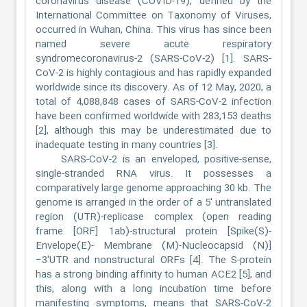
coronavirus disease (COVID-19), defined by the
International Committee on Taxonomy of Viruses,
occurred in Wuhan, China. This virus has since been
named severe acute respiratory
syndromecoronavirus-2 (SARS-CoV-2) [1]. SARS-
CoV-2 is highly contagious and has rapidly expanded
worldwide since its discovery. As of 12 May, 2020, a
total of 4,088,848 cases of SARS-CoV-2 infection
have been confirmed worldwide with 283,153 deaths
[2], although this may be underestimated due to
inadequate testing in many countries [3].
SARS-CoV-2 is an enveloped, positive-sense,
single-stranded RNA virus. It possesses a
comparatively large genome approaching 30 kb. The
genome is arranged in the order of a 5′ untranslated
region (UTR)-replicase complex (open reading
frame [ORF] 1ab)-structural protein [Spike(S)-
Envelope(E)- Membrane (M)-Nucleocapsid (N)]
−3′UTR and nonstructural ORFs [4]. The S-protein
has a strong binding affinity to human ACE2 [5], and
this, along with a long incubation time before
manifesting symptoms, means that SARS-CoV-2