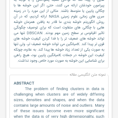
هایی را پیدا کند که نواحی نسبتا یکنواختی را با توجه به
پیرامون خودشان ارائه می کنند، حتی اگر این خوشه ها با
چگالی پایین یا متوسط باشند. مثالی از این مورد را در زمینه
سری های زمانی علوم زمینی NASA ارائه کردیم، که در آن
روش الگوریتم خوشه بندی ما قادر به یافتن همزمان خوشه
هایی با چگالی های متفاوت است که برای توصیف چگونگی
تاثیر اقیانوس بر سطح زمین مهم بودند. DBSCAN تنها می
تواند خوشه های ضعیف تر را با فدا کردن کیفیت خوشه های
قوی تر پیدا کند. Kمیانگین می تواند خوشه ضعیف تر، ولی تنها
به صورت یکی از تعداد زیاد خوشه ها پیدا کند. به علاوه، چونکه
کیفیت این خوشه در جملات Kمیانگین پایین بود، هیچ راهی
برای شناسایی این خوشه به صورت مورد خاص وجود نداشت.
نمونه متن انگلیسی مقاله
ABSTRACT
The problem of finding clusters in data is
challenging when clusters are of widely differing
sizes, densities and shapes, and when the data
contains large amounts of noise and outliers. Many
of these issues become even more significant
when the data is of very high dimensionality, such