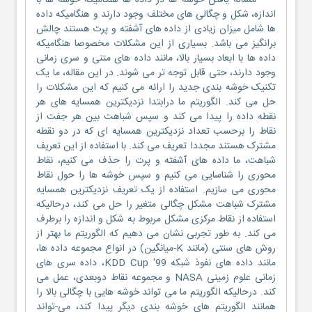
مساله یافتن خوشه ها در داده ها هنگامیکه خوشه ها با
اندازه، شکل و چگالی های مختلف وجود دارند و هنگامیکه داده
ها شامل میزان زیادی از داده های آشفته و پرت هستند چالش
برانگیز می باشد. بسیاری از این مشکلات مخصوصا هنگامیکه
داده ها با ابعاد بسیار بالا، مانند داده های متنی و سری زمانی
وجود دارند، حتی قابل توجه تر می شوند. در این مقاله، ما یک
تکنیک خوشه بندی جدید را ارائه می کنیم که این مشکلات را
حل می کند. الگوریتم ما درابتدا نزدیکترین همسایه های هر
نقطه داده را پیدا می کند و سپس شباهت بین هر جفت از
نقاط را برحسب تعداد نزدیکترین همسایه ای که در دو نقطه
مشترک هستند مجددا تعریف می کند. با استفاده از این تعریف
شباهت، ما داده های آشفته و پرت را حذف می کنیم، نقاط
محوری را شناسایی می کنیم و سپس خوشه ها را حول نقاط
محوری می سازیم. استفاده از یک تعریف نزدیکترین همسایه
مشترک شباهت مشکل چگالی متغیر را حل می کند، درحالیکه
استفاده از نقاط مرکزی مشکل مربوط به شکل و اندازه را برطرف
می کند. به طور تجربی نشان می دهیم که الگوریتم ما بهتر از
روش های سنتی (مانند K-میانگین) در انواع مجموعه داده ها،
مانند داده های نفوذ شبکه KDD Cup '99، داده سری های
زمانی علوم زمینی NASA و مجموعه نقاط دوبعدی، عمل می
کند. درحالیکه الگوریتم ما می تواند خوشه هایی با چگالی بالا را
همانند الگوریتم های خوشه بندی دیگر پیدا کند، می-تواند