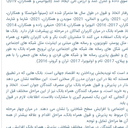
به سمت ایجاد خدمات بهتر و با هزینه ی پایین سوق داده و کنترل کنند و ارزش کلی ایجاد کنند (جیوانیس و همکاران، 2019؛
 اتخاذ و قبول در طول سال ها متمرکز شده اند (سینوآ-شولسکا و همکاران،
2022؛ کامجوگ و همکاران، 2021؛ ژو و همکاران، 2021؛ رباعی و الماتی، 2021؛ سویدن و همکاران، 2021؛ شارما و شارما،
2019؛ شریف و همکاران، 2018؛ العالوان و همکاران، 2017، 2016؛ الیویرا و همکاران، 2014؛ حنیفی زاده و همکاران، 2014؛
20؛ لین، 2011). قبول و اتخاذ همراه بانک در میان کاربران کماکان در مرحله ی پیشرفت قرار دارد. بانک ها
ه بانک استفاده می کنند تا مشتریان ثابت بکر و ناب کاربران بالقوه ی همراه
ثل پوستر، تلویزیون، و رسانه های مبتنی بر اینترنت مثل شبکه های اجتماعی
امی شکل های رسانه ها، شبکه های اجتماعی برای ترویج همراه بانک به طور
نوع و تطبیق پذیری رسانه ها و شبکه های فردی و رسانه های جمعی را با هم
 است که نویدبخش پرداختن به اقتصاد جهانی است. بانک هایی که در تطبیق
ستند که بقا در این دوران مدرن کار سختی است. این مطالعه نشان می دهد
ذار در پذیرش و قبول همراه بانک برای مصرف کنندگان جوان است. اتخاذ و
به خرید است، و مصرف کنندگان همراه بانک نیز از این مراحل مختلف قبل از
از آنجایی که این یک تصمیم گیری با مشارکت بالاست، اطلاعات لازم در قبول
یابد.
اجتماعی با افزایش سطح شناختی را نشان می دهند. در میان چهار مرحله
ا) مربوط به پذیرش و قبول همراه بانک، مراحل اقدام و علاقه بیشتر از همه
ن ها مراحل تمایل و توجه.
ار مصرف کنندگان در مراحل مختلف شناختی پذیرش همراه بانک افزایش می