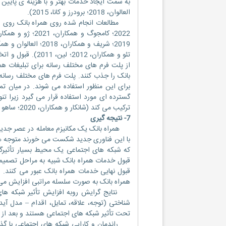
العالوان، 2018؛ برودرز و کانا، 2015).
مطالعات انجام شده روی همراه بانک روی رفتار
تئو و همکاران، 12
از پلت فرم های مختلف رسانه برای تبلیغات همرا
بانک را جذب کنند. پلت فرم های مختلف رسانه م
برای این منظور استفاده می شوند. در میان تم
گسترده ای مورد استفاده قرار می گیرد زیرا ت
ترکیب می کند (شانکار و همکاران، 2020؛ ساهو و پیلای، 2017؛ تام و اولیویرا، 2017؛ تران و کرونر، 2016).
7- نتیجه گیری
همراه بانک یک مکانیزم معامله در عصر جدید
با این فناوری جدید شکست می خورند متوجه ه
که شبکه های اجتماعی یک محیط بسیار تأثیرگ
قبول خدمات همراه بانک شبیه به مراحل تصمیم 
قبول نهایی خدمات همراه بانک عبور می کنند. 
همراه بانک به صورت سلسله مراتبی افزایش می 
نتایج گرایش روبه افزایش تأثیر شبکه های 
شناختی (توجه، علاقه، تمایل، اقدام – مدل آید
تحت تأثیر شبکه های اجتماعی هستند و بعد از آ
راندمان و کارایی شبکه های اجتماعی با گذ