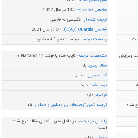
سال انتشار مقاله:
2022
شاخص H_index:
134 در سال 2022
ترجمه شده از:
انگلیسی به فارسی
شاخص Quartile (چارک):
Q1 در سال 2021
لیت
وضعیت ترجمه:
ترجمه شده و آماده دانلود
مشخصات ترجمه:
تایپ شده با فونت B Nazanin 14
مقاله بیس:
بله
کد محصول:
13171
ه
پرسشنامه:
دارد
فرضیه:
دارد
ج شده
ترجمه شدن توضیحات زیر تصاویر و جداول:
بله
رفرنس در ترجمه:
در داخل متن و انتهای مقاله درج شده
است
پاورقی:
ندارد