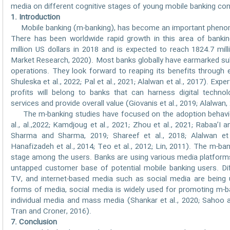
media on different cognitive stages of young mobile banking co
1. Introduction
Mobile banking (m-banking), has become an important phenome
There has been worldwide rapid growth in this area of banki
million US dollars in 2018 and is expected to reach 1824.7 mill
Market Research, 2020). Most banks globally have earmarked sub
operations. They look forward to reaping its benefits through
Shuleska et al., 2022; Pal et al., 2021; Alalwan et al., 2017). Exp
profits will belong to banks that can harness digital technol
services and provide overall value (Giovanis et al., 2019; Alalwa
The m-banking studies have focused on the adoption behavior
al., al.,2022; Kamdjoug et al., 2021; Zhou et al., 2021; Rabaa’I 
Sharma and Sharma, 2019; Shareef et al., 2018; Alalwan et al
Hanafizadeh et al., 2014; Teo et al., 2012; Lin, 2011). The m-ba
stage among the users. Banks are using various media platforms
untapped customer base of potential mobile banking users. Dif
TV, and internet-based media such as social media are being
forms of media, social media is widely used for promoting m-ba
individual media and mass media (Shankar et al., 2020; Sahoo an
Tran and Croner, 2016).
7. Conclusion