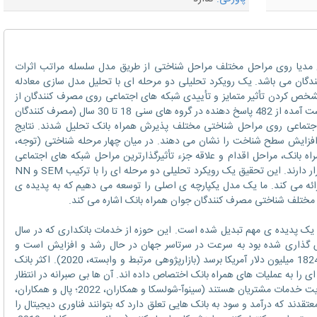
یا روی مراحل مختلف مراحل شناختی از طریق مدل سلسله مراتب اثرات
 کنندگان می باشد. یک رویکرد تحلیلی دو مرحله ای با تحلیل مدل سازی معادله
S) و شبکه عصبی (NN) برای مشخص کردن تأثیر متمایز و تأییدی شبکه های اجتماعی روی مصرف کنندگان از
همراه بانک به کار گرفته می شود. داده های بدست آمده از 482 پاسخ دهنده در گروه های سنی 18 تا 30 سال (مصرف کنندگان
 اجتماعی روی مراحل شناختی مختلف پذیرش همراه بانک تحلیل شدند. نتایج
 افزایش سطح شناخت را نشان می دهند. در میان چهار مرحله شناختی (توجه،
و اقدام – مدل AIDA) اتخاذ همراه بانک، مراحل اقدام و علاقه جزء تأثیرگذارترین مراحل شبکه های اجتماعی
هستند و به دنبال آن ها مراحل تمایل و توجه قرار دارند. این تحقیق یک رویکرد تحلیلی دو مرحله ای را با ترکیب SEM و NN
هت ارزیابی تأثیر ادغام سازه های AIDA ارائه می کند. ما یک مدل یکپارچه ی اصلی را توسعه می دهیم که به پدیده ی
ل مختلف شناختی مصرف کنندگان جوان همراه بانک اشاره می کند.
یک پدیده ی مهم تبدیل شده است. این حوزه از خدمات بانکداری که در سال
لار آمریکا ارزش گذاری شده بود به سرعت در سرتاسر جهان در حال رشد و افزایش است و
انتظار می رود که ارزش آن تا سال 2026 به 1824.7 میلیون دلار آمریکا برسد (بازارپژوهی مرتبط و وابسته، 2020). اکثر بانک
ی را به عملیات های همراه بانک اختصاص داده اند. آن ها بی صبرانه در انتظار
برداشت مزایا و منافع آن از طریق بالابردن و تقویت خدمات مشتریان هستند (سینوآ-شولسکا و همکاران، 2022؛ پال و همکاران،
مکاران، 2017). کارشناسان معتقدند که درآمد و سود به بانک هایی تعلق دارد که بتوانند فناوری دیجیتال را