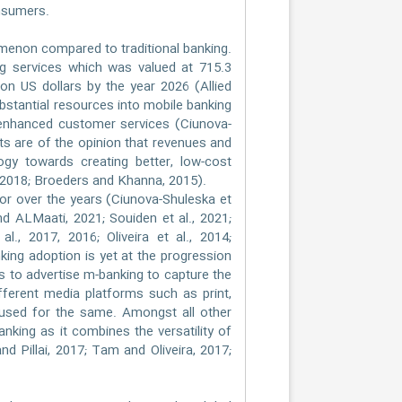
nsumers.
non compared to traditional banking.
ng services which was valued at 715.3
ion US dollars by the year 2026 (Allied
stantial resources into mobile banking
 enhanced customer services (Ciunova-
erts are of the opinion that revenues and
ogy towards creating better, low-cost
n, 2018; Broeders and Khanna, 2015).
 over the years (Ciunova-Shuleska et
and ALMaati, 2021; Souiden et al., 2021;
., 2017, 2016; Oliveira et al., 2014;
nking adoption is yet at the progression
 to advertise m-banking to capture the
ferent media platforms such as print,
 used for the same. Amongst all other
nking as it combines the versatility of
d Pillai, 2017; Tam and Oliveira, 2017;