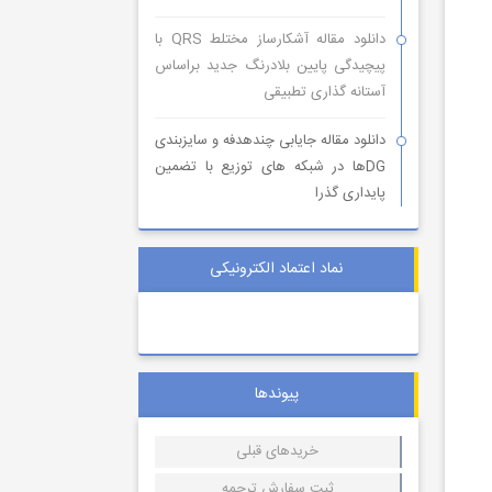
دانلود مقاله آشکارساز مختلط QRS با
پیچیدگی پایین بلادرنگ جدید براساس
آستانه گذاری تطبیقی
دانلود مقاله جایابی چندهدفه و سایزبندی
DGها در شبکه های توزیع با تضمین
پایداری گذرا
نماد اعتماد الکترونیکی
پیوندها
خریدهای قبلی
ثبت سفارش ترجمه