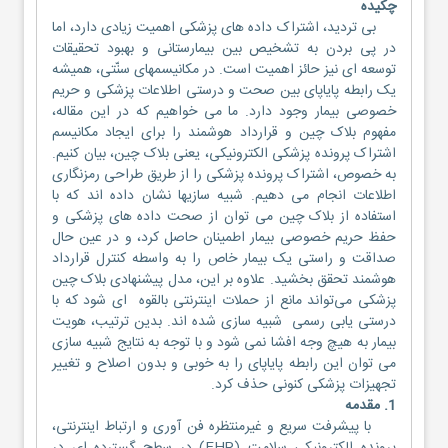
چکیده
بی تردید، اشتراک داده های پزشکی اهمیت زیادی دارد، اما
در پی بردن به تشخیص بین بیمارستانی و بهبود تحقیقات
توسعه ای نیز حائز اهمیت است. در مکانیسمهای سنّتی، همیشه
یک رابطه پایاپای بین صحت و درستی اطلاعات پزشکی و حریم
خصوصی بیمار وجود دارد. ما می خواهیم که در این مقاله،
مفهوم بلاک چین و قرارداد هوشمند را برای ایجاد مکانیسم
اشتراک پرونده پزشکی الکترونیکی، یعنی بلاک چین، بیان کنیم.
به خصوص، اشتراک پرونده پزشکی را از طریق طراحی رمزنگاری
اطلاعات انجام می دهیم. شبیه سازیها نشان داده اند که با
استفاده از بلاک چین می توان از صحت داده های پزشکی و
حفظ حریم خصوصی بیمار اطمینان حاصل کرد، و در عین حال
صداقت و راستی یک بیمار خاص را به واسطه کنترل قرارداد
هوشمند تحقق بخشید. علاوه بر این، مدل پیشنهادی بلاک چین
پزشکی می‌تواند مانع از حملات اینترنتی بالقوه ای شود که با
درستی یابی رسمی شبیه سازی شده اند. بدین ترتیب، هویت
بیمار به هیچ وجه افشا نمی شود و با توجه به نتایج شبیه سازی
می توان این رابطه پایاپای را به خوبی و بدون اصلاح و تغییر
تجهیزات پزشکی کنونی حذف کرد.
1. مقدمه
با پیشرفت سریع و غیرمنتظره فن آوری و ارتباط اینترنتی،