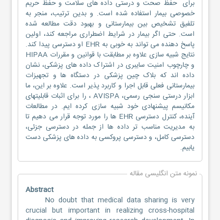
برای حفظ صحت و درستی داده های سلامت و حفظ حریم
خصوصی بیمار استفاده شده است. و بدین ترتیب، منجر به
تلفیق تشخیص بین بیمارستانی و بهبود دقت مطالعه شده
است. حتی اگر بیمار در شرایط اضطراری مراجعه کند، اولین
پاسخ دهنده می تواند به خوبی به EHR او دسترسی پیدا کند.
نتایج شبیه‌ سازی علاوه بر مطابقت با قوانین و مقررات HIPAA
و چارچوب امنیت سایبری در اشتراک داده های پزشکی، نشان
داده اند که بلاک چین پزشکی در دستگاه‌ ها و تجهیزات
بیمارستانی فعلی قابل اجرا و کاربرد پذیر است. علاوه بر این، ما
ابزار درستی سنجی رسمی، AVISPA ، را برای اثبات قابلیتهای
مکانیسم پیشنهادی خود شبیه‌ سازی کرده ایم. در مطالعات
آینده، کنترل دسترسی EHR ها را مورد توجه قرار می دهیم تا
به مدیریت مناسب تر داده ها از جمله در دسترسی جزئی،
دسترسی کامل، و دسترسی پروکسی به داده های پزشکی دست
یابیم.
نمونه متن انگلیسی مقاله
Abstract
No doubt that medical data sharing is very
crucial but important in realizing cross-hospital