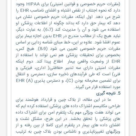
(مقررات حریم خصوصی و قوانین امنیتی) برای HIPAA وجود
دارد که نحوه اجتناب از نقض اشتباه و افشای نامناسب EHR را
شرح می دهد. اول اینکه، مقررات حریم خصوصی نشان می
دهد که بیمار حق دارد که بداند چگونه از اطلاعات پزشکی او
استفاده می شود و آن را مدیریت کند (6،7). به عبارت دیگر،
نباید هیچ یک از مطالب مندرج در EHR بدون اجازه بیمار برای
عموم افشا شود. علاوه بر این، خط مبنای شناسه زدایی بر اساس
مقررات حریم خصوصی تعیین می شود (8،9). هیچ کس،
بخصوص برای تحقیقات پزشکی هم نمی تواند با استفاده از
EHR از وضعیت واقعی بیمار اطلاع پیدا کند. دوم اینکه
مقررات امنیتی دارای سه تدبیر حفاظتی( اداری، فیزیکی و
فنی) است که طی فرآیندهای ذخیره سازی، دسترسی و انتقال
برای تضمین محرمانه بودن (C)، و دسترس پذیری (A) EHR
مورد استفاده قرار می گیرند.
5. نتیجه گیری
ما در این مقاله، از بلاک چین و قرارداد هوشمند برای
طراحی مکانیسم اشتراک داده های پزشکی استفاده کرده ایم که
می تواند هفت ویژگی مهم یک پلتفرم امن برای اشتراک داده
های پزشکی را تحقق بخشد. در این طرح، مشکل نشت و
افشای داده های بیمار در پلتفرم ابری کاملا از بین رفته و از
ویژگیهای تغییرناپذیری و ناشناس بودن بلاک چین به ترتیب