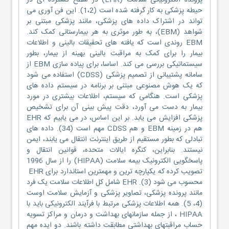
پرونده الکترونیکی سلامت (EHR) در سطح گسترده ای در
حیطه پزشکی به کار گرفته شده است (1،2). این فن آوری می
تواند در اشتراک داده های پزشکی، مانند پزشکی مبتنی بر
شواهد (EBM)، به طور موثری به هر بیمارستانی کمک کند.
EBM روندی است که یافته های تحقیقات بالینی و اطلاعات
بیمار را برای کمک به مراقبت بالینی بهینه از بیمار، بطور
سیستماتیکی بررسی می کند. اساسا، برای پیاده سازی EBM از
سامانه پشتیبانی از تصمیم پزشکی (CDSS) استفاده می شود
که یک هوش مصنوعی مبتنی بر برنامه در سیستم داده های
پزشکی است. هنگامی که سیستم، اطلاعات بیشتری در مورد
بیمار به دست می آورد، دقت پیش بینی آن برای تشخیص
پزشکی افزایش می یابد. بر این اساس، در می یابیم که EHR
هم در زمینه EBM و هم CDSS مهم است (34). داده های
تبادلی که بطور مستقیم از طریق اینترنت انتقال می یابند، ایمن
نیستند. بنابراین، کنگره ایالات متحده، قوانین انتقال و
پاسخگویی الکترونیک بیمه سلامت (HIPAA) را از سال 1996
تصویب کرده که یکپارچه ترین و مهمترین استاندارد برای EHR
محسوب می شود (3). EHR شامل کل اطلاعات سلامت یک فرد
مانند پرونده پزشکی، تصاویر پزشکی و آزمایش سلامت اوست
(4، 5). همه اطلاعات پزشکی مرتبط با فرآیند الکترونیکی باید با
HIPAA ، از جمله سازمانهای بهداشت و درمان و مراکز تسویه
حساب مراقبتهای بهداشتی مطابقت داشته باشند. دو ایده مهم