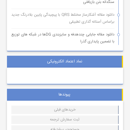
سنگدانه بتن بازیافتی
دانلود مقاله آشکارساز مختلط QRS با پیچیدگی پایین بلادرنگ جدید
براساس آستانه گذاری تطبیقی
دانلود مقاله جایابی چندهدفه و سایزبندی DGها در شبکه های توزیع
با تضمین پایداری گذرا
نماد اعتماد الکترونیکی
پیوندها
خریدهای قبلی
ثبت سفارش ترجمه
جستجوی پیشترفته