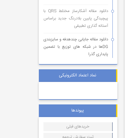
دانلود مقاله آشکارساز مختلط QRS با
پیچیدگی پایین بلادرنگ جدید براساس
آستانه گذاری تطبیقی
دانلود مقاله جایابی چندهدفه و سایزبندی
DGها در شبکه های توزیع با تضمین
پایداری گذرا
نماد اعتماد الکترونیکی
پیوندها
خریدهای قبلی
ثبت سفارش ترجمه