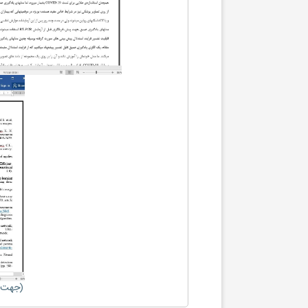
(جهت ب