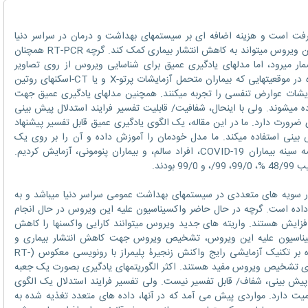
 در حال پیشرفت است و هزینه اضافه ای بر سیستمهای بهداشت و درمان در سراسر دنیا
تحمیل کرده است. تشخیص به موقع و موثر این ویروس میتواند به کاهش انتشار بیماری کمک کند. گرچه RT-PCR همچنان
داردی طلایی برای تست COVID-19 بشمار میرود، اما مدلهای یادگیری عمیق برای شناسایی ویروس از روی تصاویر
پزشکی نیز در شرایط خاص مفید هستند؛ بویژه در موقعیتهایی که بیماران متحمل آزمایشات پرتو-X و یا CT-اسکنهای روتین
یشات عوارض تنفسی را تجربه میکنند. همچنین مدلهای یادگیری عمیق جهت
گری قبل از آزمایش RT-PCR استفاده میشوند. ولی با اینحال، شفافیت/ قابلیت تفسیر فرایند استدلال پیش بینی
ضرورت دارد. ما در این مقاله، یک الگوی یادگیری عمیق قابل تفسیر پیشنهاد
 بینی استفاده میکند. ما مدل خودمان را آموزش داده و آن را بر روی یک
مجموعه از داده های تصویری CT-اسکن قفسه سینه بیماران COVID-19، افراد سالم، و بیماران پنومونی، آزمایش کردیم.
در حال انتشار سویه های متعددی در سیستمهای بهداشت عمومی سراسر دنیا میباشد و به
داده است. گرچه در حال حاضر واکسیناسیون علیه این ویروس در حال انجام
افزایش هستند. واریته های جدید ویروس میتوانند کارایی واکسنها را کاهش
ن علاوه بر واکسیناسیون علیه این ویروس، تشخیص ویروس جهت کاهش انتشار بیماری و
توسعه جهش های ویروس اهمیت دارد. علاوه بر تکنیک آزمایشی رایج واکنش زنجیرۀ پلیمراز با رونویسی معکوس (RT-
 برای تشخیص ویروس مفید هستند. اکثر الگوریتمهای یادگیری بصورت یک جعبه
ای پیش بینی، شفاف/ قابل تفسیر نیست. ولی تفسیر فرایند استدلال یک الگوی
میت دارد. مواردی پیش می آمد که در آنها، داده های متعدد تغذیه شده به