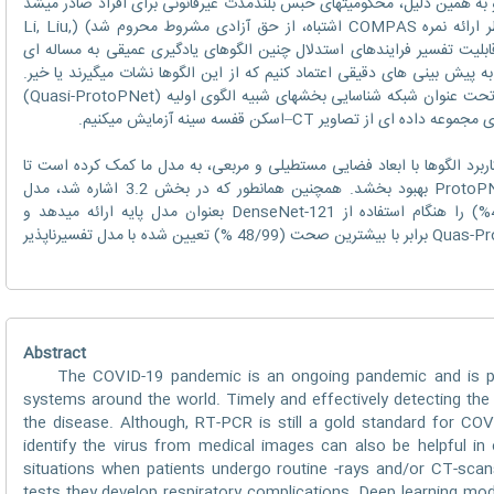
و به همین دلیل، محکومیتهای حبس بلندمدت غیرقانونی برای افراد صادر میشد
(مثل، مورد زندانی Glen Rodriguez که بخاطر ارائه نمره COMPAS اشتباه، از حق آزادی مشروط محروم شد) (Li, Liu,
Chen, Rudin, 2017; W). عدم قابلیت تفسیر فرایندهای استدلال چنین الگوهای یادگیری عمیقی به مساله ای
به پیش بینی های دقیقی اعتماد کنیم که از این الگوها نشات میگیرند یا خیر.
بنابراین ما یک مدل یادگیری عمیق قابل تفسیر تحت عنوان شبکه شناسایی بخشهای شبیه الگوی اولیه (Quasi-ProtoPNet)
تصاویر CT–اسکن قفسه سینه آزمایش میکنیم.
ربرد الگوها با ابعاد فضایی مستطیلی و مربعی، به مدل ما کمک کرده است تا
عملکردش را نسبت به سایر سری مدلهای ProtoPNet بهبود بخشد. همچنین همانطور که در بخش 3.2 اشاره شد، مدل
Quasi-ProtoPNet بیشترین صحت (48/99%) را هنگام استفاده از DenseNet-121 بعنوان مدل پایه ارائه میدهد و
بیشترین صحت محاسبه شده با مدل Quas-ProtoPNet برابر با بیشترین صحت (48/99 %) تعیین شده با مدل تفسیرناپذیر
Abstract
The COVID-19 pandemic is an ongoing pandemic and is plac
systems around the world. Timely and effectively detecting the
the disease. Although, RT-PCR is still a gold standard for COV
identify the virus from medical images can also be helpful in c
situations when patients undergo routine -rays and/or CT-scan
tests they develop respiratory complications. Deep learning mo