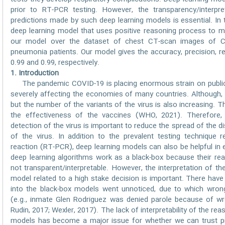
prior to RT-PCR testing. However, the transparency/interpre
predictions made by such deep learning models is essential. In 
deep learning model that uses positive reasoning process to m
our model over the dataset of chest CT-scan images of CO
pneumonia patients. Our model gives the accuracy, precision, re
0.99 and 0.99, respectively.
1. Introduction
The pandemic COVID-19 is placing enormous strain on public 
severely affecting the economies of many countries. Although, v
but the number of the variants of the virus is also increasing. 
the effectiveness of the vaccines (WHO, 2021). Therefore, a
detection of the virus is important to reduce the spread of the
of the virus. In addition to the prevalent testing technique 
reaction (RT-PCR), deep learning models can also be helpful in e
deep learning algorithms work as a black-box because their rea
not transparent/interpretable. However, the interpretation of t
model related to a high stake decision is important. There ha
into the black-box models went unnoticed, due to which wron
(e.g., inmate Glen Rodriguez was denied parole because of w
Rudin, 2017; Wexler, 2017). The lack of interpretability of the r
models has become a major issue for whether we can trust pr