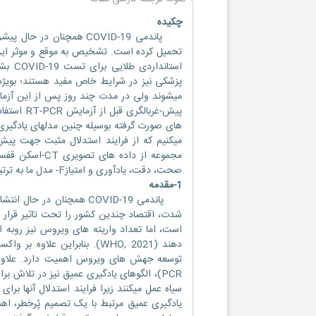
چکیده
پاندمی COVID-19 همچنان
استان
میشوند ولی در مدت چند روز پس از این آزما
پیش-غربال
های صورت گرفته بوسیله چنین مدلهای یادگیری 
میکنیم که از فرایند استدلال مثبت جهت پیش
صحت، دقت، یادآوری و امتیازF- مدل ما به ترتیب 48/99 %، 99/0، 99/، و 99/0 بودند.
1-مقدمه
پاندمی COVID-19 همچنان 
شدت، اقتصاد چندین کشور را تحت تاثیر قرار 
است، اما تعداد واریته های ویروس نیز روبه 
دهند (WHO, 2021). بنابرای
PCR)، الگوهای یادگیری عمیق نیز در تلاش
سیاه عمل میکنند زیرا فرایند استدلال آنها بر
یادگیری عمیق مرتبط با یک تصمیم پُرخطر، اه