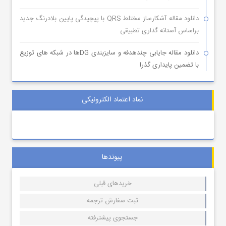
دانلود مقاله آشکارساز مختلط QRS با پیچیدگی پایین بلادرنگ جدید
براساس آستانه گذاری تطبیقی
دانلود مقاله جایابی چندهدفه و سایزبندی DGها در شبکه های توزیع
با تضمین پایداری گذرا
نماد اعتماد الکترونیکی
پیوندها
خریدهای قبلی
ثبت سفارش ترجمه
جستجوی پیشترفته