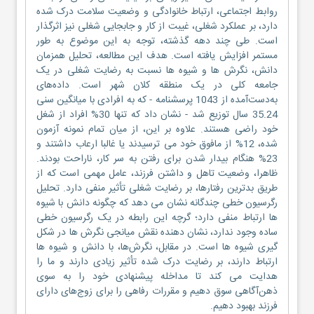
روابط اجتماعی، ارتباط خانوادگی و وضعیت سلامت درک شده
دارد، بر عملکرد شغلی، غیبت از کار و جابجایی شغلی نیز اثرگذار
است. طی چند دهه گذشته، توجه به این موضوع به طور
مستمر افزایش یافته است. هدف این مطالعه، تحلیل همزمان
دانش، نگرش ها و شیوه ها نسبت به رضایت شغلی در یک
جامعه کلی در یک منطقه کلان شهر است. داده‌های
به‌دست‌آمده از 1043 پرسشنامه - که به افرادی با میانگین سنی
35.24 سال توزیع شد - نشان داد که تنها 30% افراد از شغل
خود راضی هستند. علاوه بر این، از میان تمام نمونه‌ آزمون
شده، 12% از مافوق خود می ترسیدند یا غالبا ارعاب داشتند و
23% هنگام بیدار شدن برای رفتن به سر کار، ناراحت بودند.
ظاهرا، وضعیت تاهل و داشتن فرزند، عامل مهمی است که از
طریق بدترین رفتارها، بر رضایت شغلی تأثیر منفی دارد. تحلیل
رگرسیون خطی چندگانه نشان می دهد که چگونه دانش با شیوه
ها ارتباط منفی دارد؛ گرچه این رابطه در یک رگرسیون خطی
ساده وجود ندارد، نشان دهنده نقش میانجی نگرش ها در شکل
گیری شیوه ها است. در مقابل، نگرش‌ها، با دانش و شیوه ها
ارتباط دارند، بر رضایت درک شده تأثیر زیادی دارند و ما را
هدایت می کند تا مداخله پیشنهادی خود را به سوی
ذهن‌آگاهی سوق دهیم و مقررات رفاهی را برای زوج‌های دارای
فرزند بهبود دهیم.