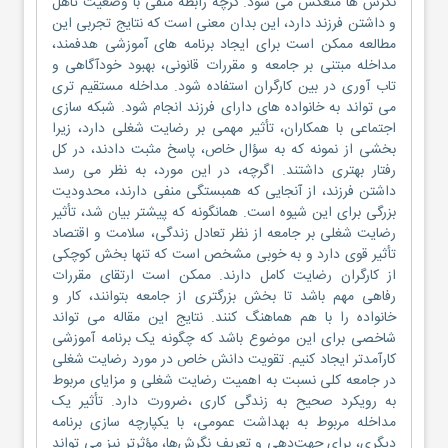
نگرش ها منعکس می شود. گرچه رابطه منفی با وضعیت تاهل
و داشتن فرزند دارد، این بدان معنی است که نتایج تجربی این
مطالعه ممکن است برای ایجاد برنامه های آموزشی هدفمند،
مداخله مبتنی بر جامعه و مقررات قانونی، بهبود خودآگاهی و
تاب آوری در بین کارگران استفاده شود. مداخله مستقیم تری
می تواند به خانواده های دارای فرزند انجام شود. شبکه سازی
اجتماعی با همکاران، تأثیر مهمی بر رضایت شغلی دارد، زیرا
بخشی از نمونه که به سؤال خاص، پاسخ مثبت دادند، در کل
رفتار بهتری داشتند. اگرچه، در این مورد، به نظر می رسد
داشتن فرزند، از آنجایی که همبستگی منفی دارند، محدودیت
بزرگی برای این شیوه است. همانگونه که پیشتر بیان شد، تأثیر
رضایت شغلی بر جامعه از نظر تعادل زندگی، سلامت و اقتصاد
تأثیر قوی دارد و به خوبی مشخص است که تنها بخش کوچکی
از کارگران رضایت کامل دارند. ممکن است ارتقای مقررات
رفاهی مهم باشد تا بخش بزرگتری از جامعه بتوانند، کار و
خانواده را با هم هماهنگ کنند. نتایج این مقاله می تواند
شاخصی برای این موضوع باشد که چگونه یک برنامه آموزشی
کارآمدتر ایجاد کنیم. تقویت دانش خاص در مورد رضایت شغلی
در جامعه کلی نسبت به اهمیت رضایت شغلی و مزایای مربوط
به رویکرد صحیح به زندگی کاری ،ضرورت دارد. تأثیر یک
مداخله مربوط به بهداشت عمومی، با یکپارچه سازی برنامه
دیگری، برای جهت‌دهی و تعریف نگرش‌ها، مؤثرتر نیز می تواند