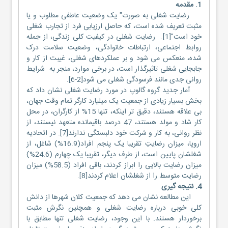
1. مقدمه
رضایت شغلی به صورت" یک وضعیت عاطفی مطلوب و یا
مثبت تعریف شده است، که حاصل ارزیابی فرد از تجارب شغلی
خود است"[1]. رضایت شغلی در کیفیت کلی زندگی، از جمله
روابط اجتماعی، ارتباطات خانوادگی، وضعیت سلامت درک
شده، منعکس می شود و بر عملکردهای شغلی، غیبت از کار و
جابجایی شغلی تاثیرگذار است، در برخی موارد، منجر به شرایط
روانی جدی مانند فرسودگی شغلی می شود[2-6].
آمار جدید گروه گالوپ در مورد رضایت شغلی نشان داد که
بخش بسیار زیادی از جمعیت یک میلیارد کارگر تمام وقت جهان،
بی علاقه هستند، دقیق تر اینکه، تنها 15% از کارگران، در محل
کار شاد و مولد هستند، 47 درصد باقیمانده متعهد نیستند، از
نظر روانی، به کار و شرکت خود دلبستگی ندارند[7]. در اتحادیه
اروپا، میزان رضایتِ تقریبا یک پنجم افراد(16.9%) شاغل، از
شغلشان پایین است، از طرف دیگر، تقریبا یک چهارم (24.6%)
میزان رضایت بالایی را ابراز کردند، باقی افراد (58.5%) میزان
رضایت متوسط را از شغلشان اعلام کردند[8].
4. نتیجه گیری
این مطالعه نشان می دهد که جمعیت کلان شهرها از دانش
کلی خوبی درباره رضایت شغلی و همچنین نگرش مثبت
برخوردار هستند. با این وجود، رضایت شغلی تنها مطابق با