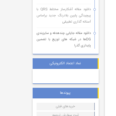
دانلود مقاله آشکارساز مختلط QRS با
پیچیدگی پایین بلادرنگ جدید براساس
آستانه گذاری تطبیقی
دانلود مقاله جایابی چندهدفه و سایزبندی
DGها در شبکه های توزیع با تضمین
پایداری گذرا
نماد اعتماد الکترونیکی
پیوندها
خریدهای قبلی
ثبت سفارش ترجمه