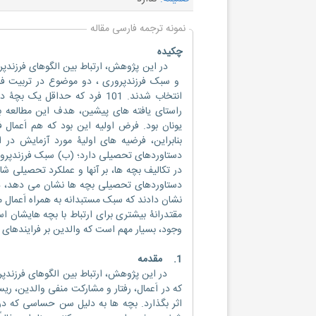
نمونه ترجمه فارسی مقاله
چکیده
در این پژوهش، ارتباط بین الگوهای فرزندپرور
و سبک فرزندپروری ، دو موضوع در تربیت فرز
انتخاب شدند. 101 فرد که حداق
راستای یافته های پیشین، هدف این مطالعه ب
یونان بود. فرض اولیه این بود که هم اَعمال
بنابراین، فرضیه های اولیۀ مورد آزمایش در ا
دستاوردهای تحصیلی دارد؛ (ب) سبک فرزندپروری
در تکالیف بچه ها، بر آنها و عملکرد تحصیلی شا
دستاوردهای تحصیلی بچه ها نشان می دهد، در ح
نشان دادند که سبک مستبدانه به همراه اَعمال م
مقتدرانۀ بیشتری برای ارتباط با بچه هایشان ا
وجود، بسیار مهم است که والدین بر فرایندهای یا
1. مقدمه
در این پژوهش، ارتباط بین الگوهای فرزندپرو
که در اَعمال، رفتار و مشارکت منفی والدین، ر
اثر بگذارد. بچه ها به دلیل سن حساسی که در