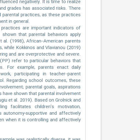
fluenced negatively. It is time to realize
 and grades has associated risks. There
d parental practices, as these practices
ent in general.
practices are important indicators of
e shown that parental behaviors apply
et al. (1998), African–American parents
ts, while Kokkinos and Vlavianou (2019)
earing and are overprotective and severe.
(PP) refer to particular behaviors that
lls. For example, parents enact daily
work, participating in teacher–parent
hool. Regarding school outcomes, these
nvolvement; parental goals, aspirations
es have shown that parental involvement
giu et al. 2019). Based on Grolnick and
g facilitates children’s motivation,
s autonomy-supportive and affectively
n when it is controlling and affectively
mple was realistically diverse, it was