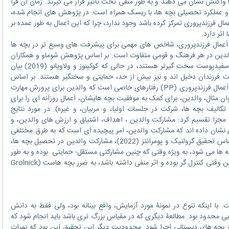
ً واکنش نشان می دهند و به طور منفی تحت تأثیر قرار می گیرند. زمان آن فرا
ها و عملکرد تحصیلی بچه ها، با ریسک همراه است. در پژوهش های انجام شده،
مال فرزندپروری تمرکز کرده باشد وجود ندارد، چرا که این اَعمال به طور عمده بر
اثر دارد.
عمال فرزندپروری، شاخص های مهمی برای پیشرفت های وسیع تر در بچه ها
والدین در هر فرهنگ و قومی متفاوت است. بر اساس پژوهش شوماو و همکاران
(1998)، والدین آفریقایی-آمریکایی از والدین سفیدپوست سخت گیرتر هستند، در حالی که کوکینوز و ولاویانو (2019) بیان
یت فرزندان دخیل اند و نیز بیش از حد، حمایتی و سختگیر هستند. بر اساس
تحقیق دارلینگ و اشتاینبرگ (1993)، منظور از اَعمال فرزندپروری (PP) رفتارهای خاصی است که والدین برای پرورش مهارت
ان مثال، والدین، برای کمک به موفقیت بچه هایشان، اَعمال روزانه ای را برای
کالیف بچه ها، شرکت در جلسات اولیاء و مربیان، و غیره). در مورد نتایج
 مجزا تقسیم کرد: مشارکت والدین ، اهداف، اشتیاق و ارزش های والدین، و
Spera). مطالعات زیادی نشان داده اند که مشارکت والدین، امر پیچیده ای است که به طرق مختلفی
تعریف شده است (Gugiu et al. 2019). بر اساس تحقیق گرولنیک و پومرانتز (2022)، مشارکت والدین در تحصیل بچه ها،
ه ها می شود، به ویژه وقتی که چنین مشارکتی مستقل- حمایتی بوده و به طور
مؤثری مثبت باشد. با این وجود، مشارکت والدین وقتی کنترل گر بوده و اثر منفی داشته باشد، به ضرر بچه هاست (Grolnick
ینکه تنوع در نمونۀ مورد آزمایش، واقع بینانه بود، ولی فقط به دانش
ی محدود بود. مطالعۀ دیگری که در مقیاس بزرگ تری باشد باید انجام شود که
 بچه های دبستانی اجرا شود. محدودیت دیگر این تحقیق این بود که نمرات