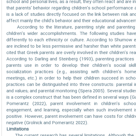
school and personal lives; as a result, they often react and are in
that parents’ behavior regarding children’s school performance
is a lack of studies directly focused on the link between risk an
affect mainly the child’s behavior and their educational advancem
According to the literature, parenting style and parenting 
children’s wider accomplishments. The following studies hav
differently to each ethnicity or culture. According to Shumow 
are inclined to be less permissive and harsher than white paren
cited that Greek parents are overly involved in their children’s r
According to Darling and Steinberg (1993), parenting practices 
parents use in order to develop their children’s social ski
socialization practices (e.g., assisting with children’s home
meetings, etc.) in order to help their children succeed in sc
practices can be distinguished into three constructs: parental i
and values; and parental monitoring (Spera 2005). Several studi
is a complex construct that has been defined in several ways (Gu
Pomerantz (2022), parent involvement in children’s schoolin
engagement, and learning, especially when such involvement i
positive. However, parent involvement can have costs for childre
negative (Grolnick and Pomerantz 2022).
Limitations
The current research has several limitations. Although the sa