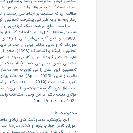
شخصی خود را مدیریت می کنند و بنابراین غالبا
رسیده است که دریابیم رفتار والدین در نمره 
مطالعه ای که مستقیماً بر ارتباط بین ریسک و اَع
رفتار بچه ها و به طور کلی پیشرفت تحصیلی آنها 
بر اساس منابع موجود، سبک فرزندپروری و اَ
هستند. مطالعات ذیل نشان داده اند که رفتار 
نموردند که والدین یونانی بیش از حد، در ترب
های اجتماعی فرزندانشان به کار می برند. به عنو
اجتماعی شدن انجام می دهند (مثلاً کمک در ت
تحصیلی، این اَعمال را می توان به سه ساختار
نظارت والدین ( 2005
سبب افزایش انگیزه، مشارکت، و یادگیری در بچ
and Pomerantz 2022).
محدودیت ها
این پژوهش، محدودیت های زیادی داشت. با ا
آموزان کلاس چهارم، پنجم و ششم مدرسۀ ابتدای
در آن، یک طرح طولی با محدودۀ وسیع تری از