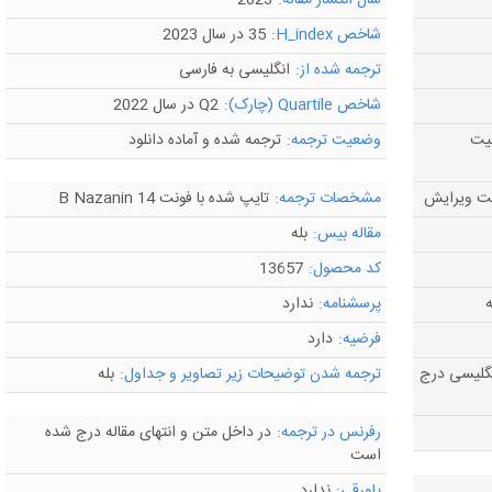
سال انتشار مقاله:
2023
شاخص H_index:
35 در سال 2023
ترجمه شده از:
انگلیسی به فارسی
شاخص Quartile (چارک):
Q2 در سال 2022
لیت
وضعیت ترجمه:
ترجمه شده و آماده دانلود
مشخصات ترجمه:
تایپ شده با فونت B Nazanin 14
مقاله بیس:
بله
کد محصول:
13657
ه
پرسشنامه:
ندارد
فرضیه:
دارد
گلیسی درج
ترجمه شدن توضیحات زیر تصاویر و جداول:
بله
رفرنس در ترجمه:
در داخل متن و انتهای مقاله درج شده
است
پاورقی:
ندارد