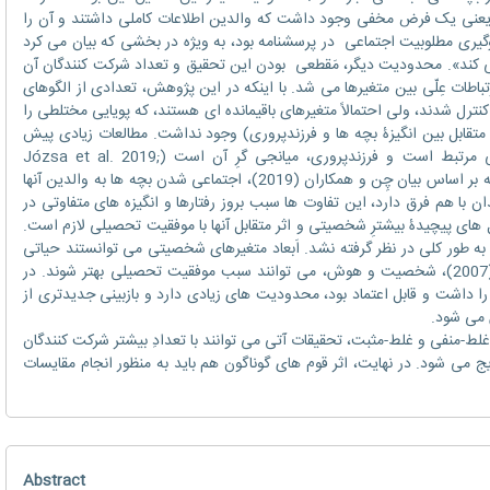
عنی یک فرض مخفی وجود داشت که والدین اطلاعات کاملی داشتند و آن را
یری مطلوبیت اجتماعی در پرسشنامه بود، به ویژه در بخشی که بیان می کرد
ی کند». محدودیت دیگر، مَقطعی بودن این تحقیق و تعداد شرکت کنندگان آن
تباطات عِلّی بین متغیرها می شد. با اینکه در این پژوهش، تعدادی از الگوهای
کنترل شدند، ولی احتمالاً متغیرهای باقیمانده ای هستند، که پویایی مختلطی را
ثر متقابل بین انگیزۀ بچه ها و فرزندپروری) وجود نداشت. مطالعات زیادی پیش
گویی کرده اند که انگیزه، با موفقیت تحصیلی مرتبط است و فرزندپروری، میانجی گرِ آن است (Józsa et al. 2019;
Gonzalez and Wolters 2006). از آنجایی که بر اساس بیان چِن و همکاران (2019)، اجتماعی شدن بچه ها به والدین آنها
ان با هم فرق دارد، این تفاوت ها سبب بروز رفتارها و انگیزه های متفاوتی در
های پیچیدۀ بیشترِ شخصیتی و اثر متقابل آنها با موفقیت تحصیلی لازم است.
 طور کلی در نظر گرفته نشد. اَبعاد متغیرهای شخصیتی می توانستند حیاتی
باشند، چرا که طبق بیان بارچارد و کریستنسن (2007)، شخصیت و هوش، می توانند سبب موفقیت تحصیلی بهتر شوند. در
 را داشت و قابل اعتماد بود، محدودیت های زیادی دارد و بازبینی جدیدتری از
 می شود.
ط-منفی و غلط-مثبت، تحقیقات آتی می توانند با تعدادِ بیشتر شرکت کنندگان
ج می شود. در نهایت، اثر قوم های گوناگون هم باید به منظور انجام مقایسات
Abstract