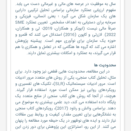
سال به موفقیت در عرصه های مالی و غیرمالی دست می یابد.
مفهوم ارزیابی عملکرد سازمانی براساس تحلیل ترکیبی دارایی
های یک سازمان شکل می گیرد ؛ یعنی انسانی، فیزیکی و
سرمایه برای دستیابی به اهداف مشخص. تعیین عملکرد SME
صرفاً مالی نیست (ابوبکر و همکاران، 2019؛ لی و همکاران،
2022). لازرتی و کاپون (2016) استدلال می کنند که قلمرو و
حوزه یک سازمان برای نوآوری مهم است. پیشینه پژوهش
اشاره می کند که گروه ها هنگامی که در تعامل و همکاری با هم
قرار می گیرند، به عملکرد و امکانات بیشتری تمایل دارند.
محدودیت ها
در این مطالعه، محدودیت هایی قطعی نیز وجود دارد. برای
مثال، تحلیل کتاب سنجی، یکی از روش های متعدد مرور ادبیات
است. مرور ادبیات سیستماتیک (SLR)، تکنیک های تفسیری و
رویکردهای روایی نیز ممکن است مورد استفاده قرار گیرند.
هرچند، از آنجا که روش های کتاب سنجی از منابع متعدد یک
پایگاه داده استغاده می کند، دید علمی بیشتری به موضوع می
دهند. براساس والش و رناود (2017)، رویکردهای کتاب سنجی
به نشانگرهایی برای تعیین مقدار، کیفیت و روابط بین مقالات
نیاز دارند و ایده های نوظهور در یک حیطه مورد مطالعه را پنهان
می کنند. از این رو، استراتژی این پژوهش برای دور زدن این