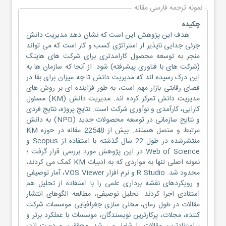
نمونه ترجمه فارسی مقاله
چکیده
هدف این پژوهش این است که نشان دهد مدیریت دانش
جزئی جدایی ناپذیر از استراتژی کسب و کار است که می تواند
منجر به توسعه محصول کارامدتری برای شرکت های هایتک
(شرکت های با فناوری پیشرفته) شود. از آنجا که سازمان ها به
این درک رسیده اند که مدیریت دانش تا چه میزان برای بقا در
فضای رقابتی بازار مهم است، به طور فزاینده ای بر روش های
مدیریت دانش تمرکز کرده اند. مدیریت دانش (KM) مسئول
کارایی، کارآمدی و نوآوری شرکت است. نتایج پروژه، نتایج فردی
و نتایج سازمانی در توسعه محصولات جدید (NPD) به دانش
مرتبط و متصل هستند. بیش از 22548 مقاله در حوزه KM
منتشرشده در طول 22 سال گذشته با استفاده از Scopus و
Web of Science در این پژوهش مورد بررسی قرار گرفت ؛
نمونه اصلی تنها به مواردی که به ادبیات KM کمک می کردند،
محدود شد. R Studio و نرم افزار VOS Viewer، آمار توصیفی
و رویکردهای نقشه برداری علمی را با استفاده از تحلیل هم
استنادی اجرا کردند. تحلیل توصیفی، مطالعه الگوهای انتشار
مقالات در طول زمان، محلی سازی جغرافیایی موسسات شرکت
کننده، مجلات، پرکارترین نویسندگان، موسسات با عملکرد برتر و