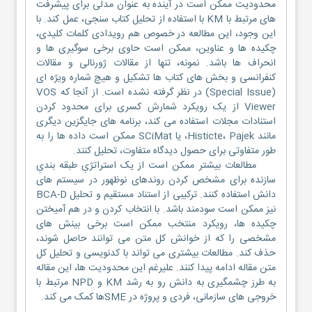
محدودیت ممکن است در آینده به عنوان مدلی برای پیشرفت
های مرتبط با KM با استفاده از تحلیل کتاب سنجی، عمل کند. با
این وجود، این مطالعه در خصوص هم رویدادی کلمات کلیدی،
چکیده ها و عناوین، ممکن است حاوی برخی سوگیری ها و
انحراف ها باشد. نمونه، تنها از مقالات ژورنالی و مقالات
کنفرانسی و بخش های کتاب ها تشکیل و هیچ شماره ویژه ای
(Special Issue) در نظر گرفته نشده است. از آنجا که VOS
Viewer از یک رویکرد شمارش کسری برای محدود کردن
استنادات مجلات استفاده می کند، برنامه های جایگزین دیگری
مانند Histicte، Pajek، یا SCiMat ممکن است داده ها را به
طور متفاوتی برای حصول دیدگاه متفاوت، تحلیل کنند.
مطالعات بیشتر ممکن است از یک استراتژیِ طبقه بندیِ
سازنده برای مشخص کردن روندهای نوظهور در سیستم های
دانش استفاده کنند. ترکیبی از استناد مستقیم و تحلیل BCA-D
نیز ممکن است سودمند باشد. با انتخاب کردن و در هم آمیختن
چکیده ها، رویکرد منتخب ممکن است برخی بینش های
مشخصی را که از خوانش کل متن می توانند حاصل شوند،
حذف کند. مطالعات بیشتری می تواند با کدنویسی و تحلیل کل
متن مقاله ادامه پیدا کنند. علیرغم این محدودیت ها، این مقاله
به طرز چشمگیری به دانش رو به رشد KM و NPD مرتبط با
خروجی های سازمانی، فردی و پروژه در SMEها کمک می کند.