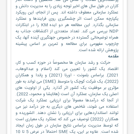
پراستنادترین مقالات را شامل می شد. محققین و دست اندر
کاران در طول سال های اخیر توجه زیادی را به مدیریت دانش و
عملکرد سازمانی معطوف داشته اند. پس از انجام، این رویکرد
یکپارچه ممکن است اثر چشمگیری روی فرایندها و عملکرد
سازمانی بگذارد. این مطالعه هر دو ایده KM را در ابتکارات
NDP بررسی می کند. تعداد متعددی از اکتشافات جذاب به
همراه توضیحاتی گسترده در خصوص جهتگیری آینده آنها، یک
چارچوب مفهومی برای مطالعه و تمرین بر اساس پیشینه
پژوهش ارائه شده است.
مقدمه
حرکت و رشد سازمان ها مخصوصاً در حوزه کسب و کار،
اقتصاد یک کشور را تعیین می کند (اسلام و عبدالوهاب،
2021). براساس بلمونت - اورنا (2021) و پاندا و همکاران
(2022)، یک شرکت کوچک یا متوسط (SME) می تواند به طور
مؤثری بر موفقیت یک کشور اثر گذارد. یکی از اولویت های
اصلی یک سازمان، عملکرد آن است (هانایشا و محمود، 2022).
از آنجا که درآمدها معمولاً برای ارزیابی عملکرد یک شرکت
استفاده می شوند، شاخص های دیگری به جز درآمد نیز می
توانند استانداردهایی برای ارزیابی را نشان دهند. الشوریده و
همکاران (2022) توصیف می کند که عملکرد یک معیاری است
که توسط مدیریت براساس نتایج سازمان در طول زمان ایجاد
شده است. علاوه بر این، یک SME احتمالاً در عرض 5 تا 10