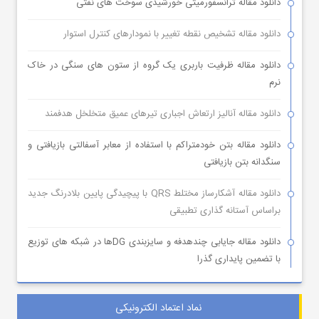
دانلود مقاله ترانسفورمیتی خورشیدی سوخت های نفتی
دانلود مقاله تشخیص نقطه تغییر با نمودارهای کنترل استوار
دانلود مقاله ظرفیت باربری یک گروه از ستون های سنگی در خاک
نرم
دانلود مقاله آنالیز ارتعاش اجباری تیرهای عمیق متخلخل هدفمند
دانلود مقاله بتن خودمتراکم با استفاده از معابر آسفالتی بازیافتی و
سنگدانه بتن بازیافتی
دانلود مقاله آشکارساز مختلط QRS با پیچیدگی پایین بلادرنگ جدید
براساس آستانه گذاری تطبیقی
دانلود مقاله جایابی چندهدفه و سایزبندی DGها در شبکه های توزیع
با تضمین پایداری گذرا
نماد اعتماد الکترونیکی