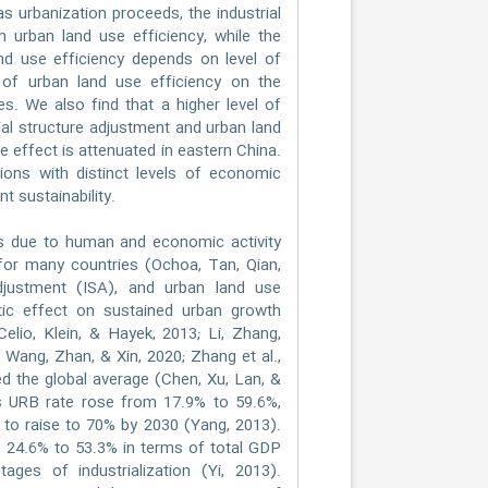
s urbanization proceeds, the industrial
th urban land use efficiency, while the
and use efficiency depends on level of
 of urban land use efficiency on the
es. We also find that a higher level of
rial structure adjustment and urban land
e effect is attenuated in eastern China.
ions with distinct levels of economic
t sustainability.
s due to human and economic activity
for many countries (Ochoa, Tan, Qian,
adjustment (ISA), and urban land use
stic effect on sustained urban growth
lio, Klein, & Hayek, 2013; Li, Zhang,
 Wang, Zhan, & Xin, 2020; Zhang et al.,
d the global average (Chen, Xu, Lan, &
s URB rate rose from 17.9% to 59.6%,
 to raise to 70% by 2030 (Yang, 2013).
om 24.6% to 53.3% in terms of total GDP
ges of industrialization (Yi, 2013).