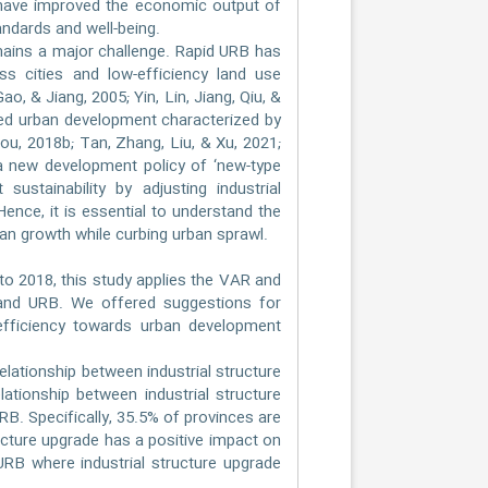
s have improved the economic output of
andards and well-being.
ains a major challenge. Rapid URB has
s cities and low-efficiency land use
o, & Jiang, 2005; Yin, Lin, Jiang, Qiu, &
ned urban development characterized by
ou, 2018b; Tan, Zhang, Liu, & Xu, 2021;
a new development policy of ‘new-type
ustainability by adjusting industrial
ence, it is essential to understand the
rban growth while curbing urban sprawl.
 2018, this study applies the VAR and
and URB. We offered suggestions for
 efficiency towards urban development
elationship between industrial structure
ationship between industrial structure
RB. Specifically, 35.5% of provinces are
ucture upgrade has a positive impact on
RB where industrial structure upgrade