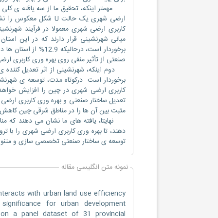
مهمتر اینکه، تحقیق ما از سه یافته ی کلی بر
ارضی شهری یک حالت U ش
میانی شهرنشینی قرار دارند که در این استان
برخوردار است، درحالیک
صنعتی از تأثیر منفی روی بهره وری کاربری ار
دوم اینکه، شهرنشینی از اثر تعدیل کننده ی
برخوردار است. درکوتاه مدت، توسعه ی شهرنش
کاربری ارضی شهری در چین را افزایش خواهد د
تعدیل ساختار صنعتی و بهره وری کاربری ارضی ش
مثبت بین آن ها را در مناطق شرقی چین کاهش
نهایتا، یافته های ما نشان می دهند که منا
دهند، تا بهره وری کاربری ارضی شهری را با ت
توسعه ی ساختار صنعتی تخصصی سازی و متنوع س
نمونه متن انگلیسی مقاله
eracts with urban land use efficiency
s significance for urban development
 on a panel dataset of 31 provincial