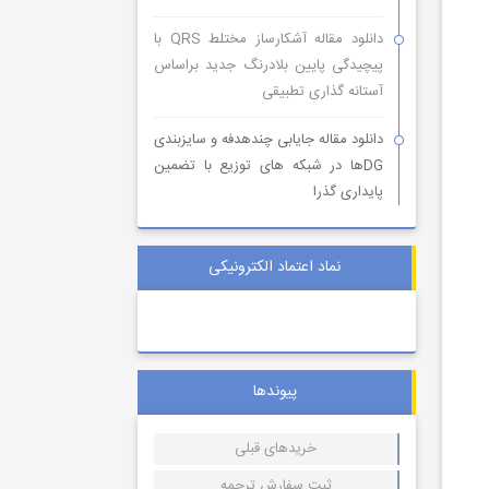
دانلود مقاله آشکارساز مختلط QRS با
پیچیدگی پایین بلادرنگ جدید براساس
آستانه گذاری تطبیقی
دانلود مقاله جایابی چندهدفه و سایزبندی
DGها در شبکه های توزیع با تضمین
پایداری گذرا
نماد اعتماد الکترونیکی
پیوندها
خریدهای قبلی
ثبت سفارش ترجمه