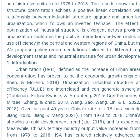
administrative units from 1978 to 2018. The results show that a
structure optimization exhibits a positive linear correlation wi
relationship between industrial structure upgrade and urban l
urbanization, which follows an inverted U-shape. The effect
optimization of industrial structure is divergent across provinc
urbanization facilitates the positive interactions between indust
use efficiency in the central and western regions of China, but th
We propose policy recommendations tailored to different reg
development status and industrial structure for urban developmen
1. Introduction
Urbanization (URB), defined as the increase of urban area
concentration, has proven to be the economic growth engine 
Shen, & Moreno, 2018). Urbanization, industrial structure 
efficiency (ULUE) are interrelated and can generate synergi
(Cobbinah, Erdiaw-Kwasie, & Amoateng, 2015; Gret-Regamey, Ce
Mirzaei, Zhang, & Zhao, 2018; Wang, Gao, Wang, Lin, & Li, 2022;
2018). Over the past 40 years, China’s rate of URB has exceede
Jiang, 2020; Jiang & Meng, 2021). From 1978 to 2018, China’
showing a rapid development trend (Liu, 2018), and is expected
Meanwhile, China’s tertiary industry output value increased fr
from 1978 to 2018. ISA has entered relatively advanced sta