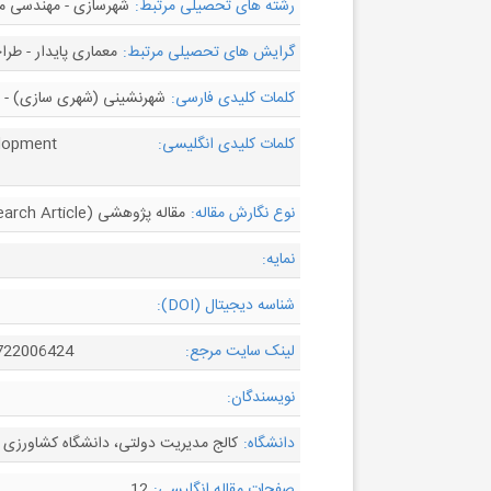
رشته های تحصیلی مرتبط:
شهرسازی - مهندسی م
گرایش های تحصیلی مرتبط:
معماری پایدار - طر
کلمات کلیدی فارسی:
شهرنشینی (شهری سازی) - سا
کلمات کلیدی انگلیسی:
velopment
نوع نگارش مقاله:
مقاله پژوهشی (Research Article)
نمایه:
شناسه دیجیتال (DOI):
لینک سایت مرجع:
0722006424
نویسندگان:
دانشگاه:
کالج مدیریت دولتی، دانشگاه کشاورزی 
صفحات مقاله انگلیسی:
12