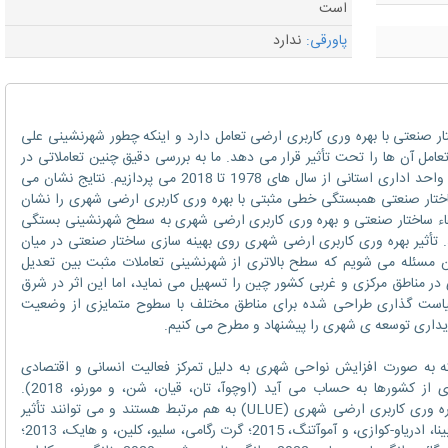
است
پاورقی:
ندارد
تی با بهره وری کاربری ارضی تعامل دارد و اینکه چطور شهرنشینی علی
مل آن ها را تحت تأثیر قرار می دهد. ما به بررسی دقیق چنین تعاملاتی در
چین براساس یک مجموعه داده ی پانلی از 31 واحد اداری استانی از سال های 1978 تا 2018 می پردازیم. نتایج نشان می
اختار صنعتی همبستگی خطی مثبتی با بهره وری کاربری ارضی شهری را نشان
قاء ساختار صنعتی و بهره وری کاربری ارضی شهری به سطح شهرنشینی بستگی
وی می کند. تأثیر بهره وری کاربری ارضی شهری روی بهینه سازی ساختار صنعتی در میان
 مسئله می شویم که سطح بالاتری از شهرنشینی تعاملات مثبت بین تعدیل
ر مناطق مرکزی و غربی کشور چین را تسهیل می نماید، اما این اثر در شرق
است گذاری طراحی شده برای مناطق مختلف با سطوح متمایزی از وضعیت
یداری توسعه ی شهری را پیشنهاد و مطرح می کنیم.
شده است که شهرنشینی (URB)، که به صورت افزایش نواحی شهری به دلیل تمرکز فعالیت انسانی و اقتصادی
تعریف شده، موتور رشد اقتصادی برای بسیاری از کشورها به حساب می آید (اوچوآ، تان، قیان، شن، و مورنو، 2018).
شهرنشینی، تعدیل ساختار صنعتی (ISA)، و بهره وری کاربری ارضی شهری (ULUE) به هم مرتبط هستند و می توانند تأثیر
مضاعفی روی رشد شهری پایدار ایجاد کنند (کوبینا، ادریاو-کوازی، و آموآتنگ، 2015؛ گرت رگامی، سلیو، کلین، و هایک، 2013؛