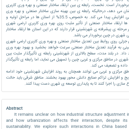
خوردار است. نخست، رابطه ی بین ارتقاء ساختار صنعتی و بهره وری کاربری
کل معکوس را نشان می دهد، درحالیکه رابطه ی بین بهینه سازی ساختار صنعتی و بهره وری
کاربری ارضی شهری معمولا در فرآیند شهرنشینی افزایش پیدا می کند. به خصوص، 35.5% از استان ها در مراحل اولیه و
 ها ارتقاء ساختار صنعتی از تأثیر مثبت روی بهره وری کاربری ارضی شهری
ه 12.9% از استان ها در مرحله ی پیشرفته ی شهرنشینی قرار دارند که در این استان ها ارتقاء ساختار
ضی شهری در چین برخوردار می باشد.
 جزئی روی روابط بین تعدیل ساختار صنعتی و بهره وری کاربری ارضی شهری
ینی به فرآیند تعدیل ساختار صنعتی سرعت خواهد بخشید و بهبود بهره وری
اد. در بلند مدت، سطح بالاتری از شهرنشینی رابطه ی تأثیرگذار مثبت بین
هری در مناطق مرکزی و غربی چین را تسهیل می نماید، اما رابطه ی تأثیرگذار
 داده و تضعیف می کند.
طق مرکزی و غربی می توانند همچنان به روند افزایش شهرنشینی خود ادامه
رویج و افزایش تراکم صنایع دانش محور بهبود بخشند. مناطق شرقی باید حالت
ازی را اجرا کنند تا به پایداری توسعه ی شهری دست پیدا کنند.
Abstract
It remains unclear on how industrial structure adjustment int
and how urbanization affects their interaction, despite it
sustainability. We explore such interactions in China based