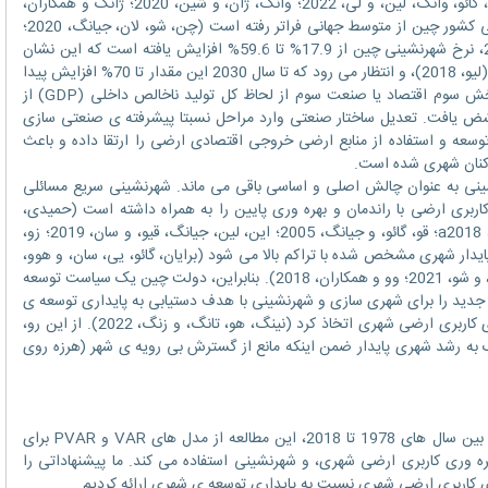
لی، ژانگ، میرزایی، ژانگ، و ژائو، 2018؛ وانگ، گائو، وانگ، لین، و لی، 2022؛ وانگ، ژان، و شین، 2020؛ ژانگ و همکاران،
2018). در طول 40 سال گذشته، نرخ شهرنشینی کشور چین از متوسط جهانی فراتر رفته است (چن، شو، لان، جیانگ، 2020؛
جیانگ، و منگ، 2021). از سال 1978 تا 2018، نرخ شهرنشینی چین از 17.9% تا 59.6% افزایش یافته است که این نشان
دهنده ی روند رشد و توسعه ی سریع می باشد (لیو، 2018)، و انتظار می رود که تا سال 2030 این مقدار تا 70% افزایش پیدا
کند (یانگ، 2013). درضمن، ارزش خروجی بخش سوم اقتصاد یا صنعت سوم از لحاظ کل تولید ناخالص داخلی (GDP) از
 2018 از 24.6% تا 53.3% افزایشض یافت. تعدیل ساختار صنعتی وارد مراحل نسبتا پیشرفته ی صنعتی سازی
 براین، رشد و توسعه و استفاده از منابع ارضی خروجی اقتصادی ارضی را ارتقا داده و باعث
ساکنان شهری شده است.
ی به عنوان چالش اصلی و اساسی باقی می ماند. شهرنشینی سریع مسائلی
بری ارضی با راندمان و بهره وری پایین را به همراه داشته است (حمیدی،
اوینگ، پروس، و دادس، 2015؛ لیو، لی، و دو، a2018؛ قو، گائو، و جیانگ، 2005؛ این، لین، جیانگ، قیو، و سان، 2019؛ زو،
 که مانع توسعه ی پایدار شهری مشخص شده با تراکم بالا می شود (برایان، گائو، یی، سان، و هوو،
2018؛ لیو، ژانگ، و ژو، b2018؛ تان، ژانگ، لیو، و شو، 2021؛ وو و همکاران، 2018). بنابراین، دولت چین یک سیاست توسعه
 جدید را برای شهری سازی و شهرنشینی با هدف دستیابی به پایداری توسعه ی
شهری با تعدیل ساختار صنعتی و بهبود بهره وری کاربری ارضی شهری اتخاذ کرد (نینگ، هو، تانگ، و زنگ، 2022). از این رو،
 به رشد شهری پایدار ضمن اینکه مانع از گسترش بی رویه ی شهر (هرزه روی
براساس داده های پانلی 31 استان در چین بین سال های 1978 تا 2018، این مطالعه از مدل های VAR و PVAR برای
ه وری کاربری ارضی شهری، و شهرنشینی استفاده می کند. ما پیشنهاداتی را
ری کاربری ارضی شهری نسبت به پایداری توسعه ی شهری ارائه کردیم.