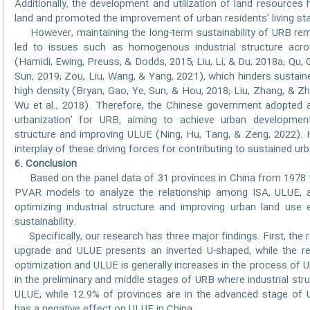
Additionally, the development and utilization of land resource
land and promoted the improvement of urban residents’ living st
However, maintaining the long-term sustainability of URB rem
led to issues such as homogenous industrial structure acros
(Hamidi, Ewing, Preuss, & Dodds, 2015; Liu, Li, & Du, 2018a; Qu, Ga
Sun, 2019; Zou, Liu, Wang, & Yang, 2021), which hinders sustai
high density (Bryan, Gao, Ye, Sun, & Hou, 2018; Liu, Zhang, & Zh
Wu et al., 2018). Therefore, the Chinese government adopted 
urbanization’ for URB, aiming to achieve urban development s
structure and improving ULUE (Ning, Hu, Tang, & Zeng, 2022). H
interplay of these driving forces for contributing to sustained u
6. Conclusion
Based on the panel data of 31 provinces in China from 1978 to
PVAR models to analyze the relationship among ISA, ULUE, 
optimizing industrial structure and improving urban land use
sustainability.
Specifically, our research has three major findings. First, the r
upgrade and ULUE presents an inverted U-shaped, while the rel
optimization and ULUE is generally increases in the process of U
in the preliminary and middle stages of URB where industrial str
ULUE, while 12.9% of provinces are in the advanced stage of U
has a negative effect on ULUE in China.