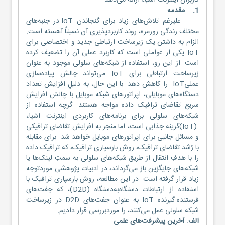
کاربران اینترنت اشیاء ارائه می‌دهد.
1. مقدمه
علیرغم تلاش‌های زیاد برای گنجاندن IoT در جنبه‌های
مختلف زندگی روزمره، روند کاربردپذیری آن نسبتاً آهسته است.
الزام به داشتن یک زیرساخت ارتباطی جدید و اختصاصی برای
IoT یکی از عواملی است که کاربرد عملی آن را تضعیف کرده
است. از این رو، استفاده از شبکه‌های سلولی موجود به عنوان
زیرساخت ارتباطی برای IoT می‌تواند چالش پیاده‌سازی
عملیIoT را کاهش دهد. با این حال، به دلیلِ افزایش تعداد
دستگاه‌های موبایلی، اپراتورهای شبکه موبایل با چالش افزایش
سریع تقاضای ترافیک داده مواجه هستند. گرچه استفاده از
شبکه‌های سلولی برای برنامه‌های کاربردی اینترنت اشیاء
(IoT)گزینه جذابی است، اما منجر به افزایش تقاضای ترافیکی
و مسائل جانبی برای اپراتورهای موبایل خواهد شد. برای مقابله
با رُشد تقاضای ترافیک، روش بارسپاری ترافیک، که ترافیک داده
را با هدفِ انتقال از طریق شبکه‌های سلولی به سمتِ لینک‌ها یا
شبکه‌های جایگزین باز می‌گرداند، در ادبیات پژوهشی موردتوجه
زیاد قرار گرفته است. در این مطالعه، روش بارسپاری ترافیک با
استفاده از ارتباطات دستگاه‌به‌دستگاه (D2D)، که جفت‌های
فرستنده-گیرنده IoT به عنوان جفت‌های D2D در زیرساخت
شبکه سلولی عمل می‌کنند، را موردبررسی قرار دادیم.
الف. آخرین پیشرفت‌های علمی