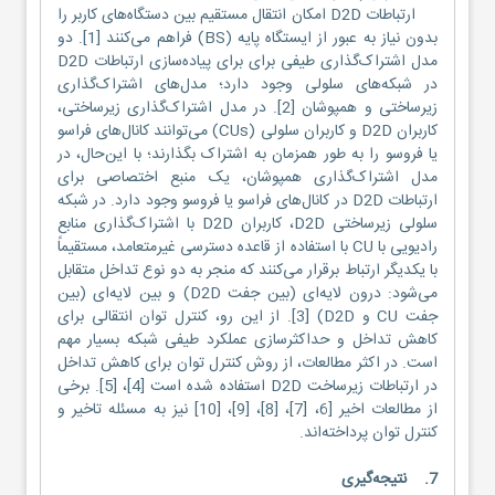
ارتباطات D2D امکان انتقال مستقیم بین دستگاه‌های کاربر را
بدون نیاز به عبور از ایستگاه پایه (BS) فراهم می‌کنند [1]. دو
مدل اشتراک‌گذاری طیفی برای برای پیاده‌سازی ارتباطات D2D
در شبکه‌های سلولی وجود دارد؛ مدل‌های اشتراک‌گذاری
زیرساختی و همپوشان [2]. در مدل اشتراک‌گذاری زیرساختی،
کاربران D2D و کاربران سلولی (CUs) می‌توانند کانال‌های فراسو
یا فروسو را به طور همزمان به اشتراک بگذارند؛ با این‌حال، در
مدل اشتراک‌گذاری همپوشان، یک منبع اختصاصی برای
ارتباطات D2D در کانال‌های فراسو یا فروسو وجود دارد. در شبکه
سلولی زیرساختی D2D، کاربران D2D با اشتراک‌گذاری منابع
رادیویی با CU با استفاده از قاعده دسترسی غیرمتعامد، مستقیماً
با یکدیگر ارتباط برقرار می‌کنند که منجر به دو نوع تداخل متقابل
می‌شود: درون لایه‌ای (بین جفت D2D) و بین لایه‌ای (بین
جفت CU و D2D) [3]. از این رو، کنترل توان انتقالی برای
کاهش تداخل و حداکثرسازی عملکرد طیفی شبکه بسیار مهم
است. در اکثر مطالعات، از روش کنترل توان برای کاهش تداخل
در ارتباطات زیرساخت D2D استفاده شده است [4]، [5]. برخی
از مطالعات اخیر [6، [7]، [8]، [9]، [10] نیز به مسئله تاخیر و
کنترل توان پرداخته‌اند.
7. نتیجه‌گیری