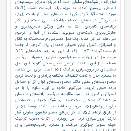
نوآورانه در شبکه‌های سلولی است که می‌تواند برای سیستم‌های
ارتباطی بی‌سیم آینده، به ویژه برای اینترنت اشیاء (IoT)
مورداستفاده قرار گیرد. یکی از مزیت‌های اصلی ارتباطات D2D،
توانایی آن در کاهش ازدحام ترافیک سلولی است، زیرا اکثر
برنامه‌های کاربردی IoT به دلیلِ ویژگی تعامل‌پذیری و
سازش‌پذیری شبکه‌های سلولی، استفاده از آنها را ترجیح
می‌دهند. در این مقاله، یک مدل دسترسی فرصت‌طلبانه به کانال
و استراتژی کنترل توان تطبیقی جدیدی برای گروهی از جفت‌
فرستنده-گیرنده IoT (که از این به بعد جفت‌های D2D
می‌نامیم) در زیرلایه مسیرفراسوی سلولی پیشنهاد می‌کنیم.
هدف ما از این مطالعه، ارزیابی امکان‌سنجی کاربرد این مدل
پیشنهادی در برون‌سپاری ترافیک IoT است. برای این هدف،
ما عملکرد مدل را تحتِ تنظیمات مختلف پارامتری و لحاظ کردن
محدودیت‌های عملی مانند محدودیت‌های توان کُل و حداقل
بازده طیفی ارزیابی می‌کنیم. علاوه بر این، نتایج را با دو
استراتژی کنترل توان ‌مبنا مقایسه می‌کنیم. یافته‌های ما نشان
می‌دهند که به جای ساخت معماری شبکه جدید و اختصاصی
برای کاربردهایIoT ، می‌توان ترافیک تولیدشده توسط IoT را
از طریق ارتباط D2D که در زیربنای مسیر فراسوی سلولی قرار
دارند، برون‌سپاری کرد. این رویکرد از اثرات مخرب ترافیک
شبکه سلولی جلوگیری می‌کند، و عملکرد رضایت‌بخشی برای