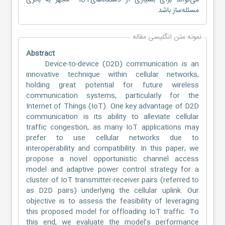
می‌تواند برای بسیاری از دستگاه‌هایIoT مجهز به باتری
مسئله‌ساز باشد.
نمونه متن انگلیسی مقاله
Abstract
Device-to-device (D2D) communication is an
innovative technique within cellular networks,
holding great potential for future wireless
communication systems, particularly for the
Internet of Things (IoT). One key advantage of D2D
communication is its ability to alleviate cellular
traffic congestion, as many IoT applications may
prefer to use cellular networks due to
interoperability and compatibility. In this paper, we
propose a novel opportunistic channel access
model and adaptive power control strategy for a
cluster of IoT transmitter-receiver pairs (referred to
as D2D pairs) underlying the cellular uplink. Our
objective is to assess the feasibility of leveraging
this proposed model for offloading IoT traffic. To
this end, we evaluate the model’s performance