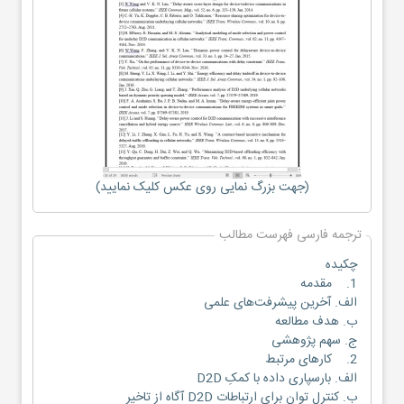
(جهت بزرگ نمایی روی عکس کلیک نمایید)
ترجمه فارسی فهرست مطالب
چکیده
1. مقدمه
الف. آخرین پیشرفت‌های علمی
ب. هدف مطالعه
ج. سهم پژوهشی
2. کارهای مرتبط
الف. بارسپاری داده با کمکِ D2D
ب. کنترل توان برای ارتباطات D2D آگاه از تاخیر