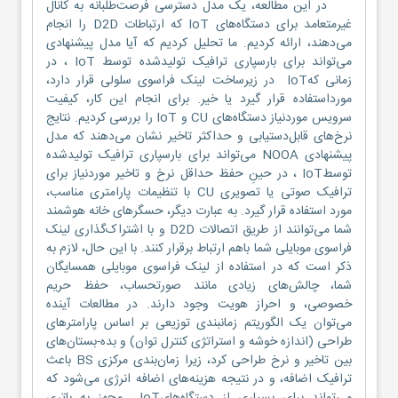
در این مطالعه، یک مدل دسترسی فرصت‌طلبانه به کانال
غیرمتعامد برای دستگاه‌های IoT که ارتباطات D2D را انجام
می‌دهند، ارائه کردیم. ما تحلیل کردیم که آیا مدل پیشنهادی
می‌تواند برای بارسپاری ترافیک تولیدشده توسط IoT ، در
زمانی کهIoT در زیرساخت لینک فراسوی سلولی قرار دارد،
مورداستفاده قرار گیرد یا خیر. برای انجام این کار، کیفیت
سرویس موردنیاز دستگاه‌های CU و IoT را بررسی کردیم. نتایج
نرخ‌های قابل‌دستیابی و حداکثر تاخیر نشان می‌دهند که مدل
پیشنهادی NOOA می‌تواند برای بارسپاری ترافیک تولیدشده
توسطIoT ، در حینِ حفظ حداقل نرخ و تاخیر موردنیاز برای
ترافیک صوتی یا تصویری CU با تنظیمات پارامتری مناسب،
مورد استفاده قرار گیرد. به عبارت دیگر، حسگرهای خانه هوشمند
شما می‌توانند از طریق اتصالات D2D و با اشتراک‌گذاری لینک
فراسوی موبایلی شما باهم ارتباط برقرار کنند. با این حال، لازم به
ذکر است که در استفاده از لینک فراسوی موبایلی همسایگان
شما، چالش‌های زیادی مانند صورتحساب، حفظ حریم
خصوصی، و احراز هویت وجود دارند. در مطالعات آینده
می‌توان یک الگوریتم زمانبندی توزیعی بر اساس پارامترهای
طراحی (اندازه خوشه و استراتژی کنترل توان) و بده-‌بستان‌های
بین تاخیر و نرخ طراحی کرد، زیرا زمان‌بندی مرکزی BS باعث
ترافیک اضافه، و در نتیجه هزینه‌های اضافه انرژی می‌شود که