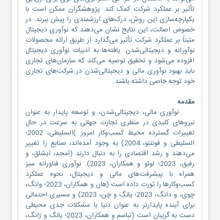
تأثیر بر عملکرد شرکت کمک کند. پژوهشگران ممکن است با
یکپارچه‌سازی این روش، درک‌های ارزشمندی را پیش ببرند. در
خصوص اصالت، این نتایج نشان می‌دهند که نوآوری دیجیتال
مثبتاً بر عملکرد شرکت تأثیر می‌گذارد از طریق ارائه محصولات
نوآورانه و دیجیتالی‌شدن. یافته‌ها به ادبیات نوآوری دیجیتال
افزوده می‌شود و تحقیق توصیه می‌کند که سازمان‌های تجاری
باید بهبود نوآوری مالی و دیجیتالی‌شدن در شرکت‌های تجاری
خود توجه خاصی داشته باشند.
مقدمه
نوآوری مالی، دیجیتالی‌شدن، و توسعه پایدار به عنوان
نیروهای کلیدی در منظری تجارت جهانی به سرعت در حال
تغییرات گسترده محیط کسب‌وکار امروز )السلیطی، 2002؛
السلیطی و فونتنو، 2004) به وجود آمده‌اند، صنایع را تغییر
می‌دهند و رشد اقتصادی را به دنبال دارند (امجد، ایشاق، و
رفیق، 2023؛ لوئو و همکاران، 2023). نوآوری فناورانه سبز
همراه با پیشرفت‌های مالی و دیجیتال، نحوه عملکرد
کسب‌وکارها را ثورت داده است (هان و همکاران، 2023؛ وانگ،
چوی، و دانگ، 2023؛ یانگ و چن، 2023) و مسیری احتمالی
برای آینده پایدارتر به عنوان دنیا با مشکلات جدی محیطی
دست به گریبان است (تباسم و همکاران، 2023؛ یانگ و ژانگ،