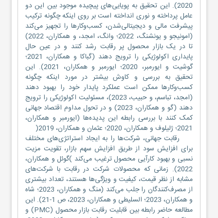
2020). این تحقیق به پویایی‌های پیچیده موجود بین این دو
عامل پرداخته و نوری انداخته است بر روی اینکه چگونه ترکیب
پیشرفت مالی و دیجیتالی‌شدن، کسب‌وکارها را تجهیز می‌کند
(امونیجو و یونشنگ، 2022؛ وانگ، امجد، و همکاران، 2022)
تا در یک بازار محصول پر رقابت رشد کنند و در عین حال
پایداری اکولوژیکی را ترویج دهند (گباکا و همکاران، 2021؛
گوشیت و ایورمبر، 2020؛ ایورمبر و همکاران، 2021). این
تحقیق به بررسی و کاوش بیشتر در مورد اینکه چگونه
کسب‌وکارها ممکن است عملکرد پایدار خود را بهبود دهند
(امجد، تباسم، و حبیب، 2023)، مسئولیت اکولوژیکی را ترویج
دهند (گو و همکاران، 2023) و در تحول مداوم اقتصاد جهانی
کمک کنند با بررسی رابطه این پدیده‌ها (ایورمبر و همکاران،
2021؛ ژلیلوف و همکاران، 2020؛ عثمان و همکاران، 2019(
رقابت جهانی، شرکت‌ها را به ایجاد استراتژی‌های مختلف
برای افزایش سود از طریق افزایش سهم بازار، تقویت مزیت
نسبی و بهبود کارآیی محصول ترغیب می‌کند )گوئل و همکاران،
2022). زمانی که محصولات شرکت در رقابت با شرکت‌های
مشابه از نظر قیمت، کیفیت و ویژگی‌ها هستند، تعداد بیشتری
از مصرف‌کنندگان را جلب می‌کند (منگ و همکاران، 2023؛ شاه
و همکاران، 2023؛ السلیطی و همکاران، 2023، ص 1-21). این
مطالعه حاضر رابطه بین قابلیت رقابت بازار محصول (PMC) و