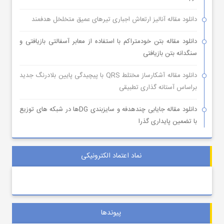
دانلود مقاله آنالیز ارتعاش اجباری تیرهای عمیق متخلخل هدفمند
دانلود مقاله بتن خودمتراکم با استفاده از معابر آسفالتی بازیافتی و
سنگدانه بتن بازیافتی
دانلود مقاله آشکارساز مختلط QRS با پیچیدگی پایین بلادرنگ جدید
براساس آستانه گذاری تطبیقی
دانلود مقاله جایابی چندهدفه و سایزبندی DGها در شبکه های توزیع
با تضمین پایداری گذرا
نماد اعتماد الکترونیکی
پیوندها