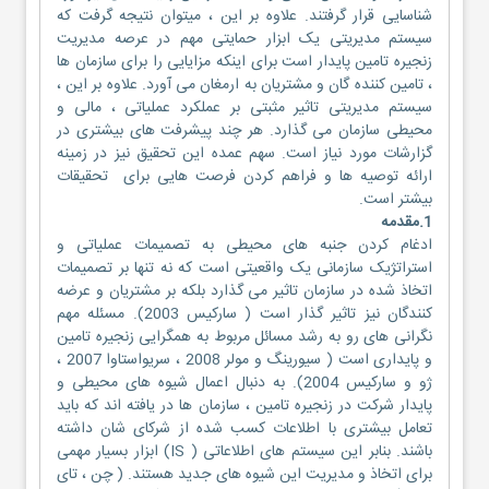
شناسایی قرار گرفتند. علاوه بر این ، میتوان نتیجه گرفت که
سیستم مدیریتی یک ابزار حمایتی مهم در عرصه مدیریت
زنجیره تامین پایدار است برای اینکه مزایایی را برای سازمان ها
، تامین کننده گان و مشتریان به ارمغان می آورد. علاوه بر این ،
سیستم مدیریتی تاثیر مثبتی بر عملکرد عملیاتی ، مالی و
محیطی سازمان می گذارد. هر چند پیشرفت های بیشتری در
گزارشات مورد نیاز است. سهم عمده این تحقیق نیز در زمینه
ارائه توصیه ها و فراهم کردن فرصت هایی برای تحقیقات
بیشتر است.
1.مقدمه
ادغام کردن جنبه های محیطی به تصمیمات عملیاتی و
استراتژیک سازمانی یک واقعیتی است که نه تنها بر تصمیمات
اتخاذ شده در سازمان تاثیر می گذارد بلکه بر مشتریان و عرضه
کنندگان نیز تاثیر گذار است ( سارکیس 2003). مسئله مهم
نگرانی های رو به رشد مسائل مربوط به همگرایی زنجیره تامین
و پایداری است ( سیورینگ و مولر 2008 ، سریواستاوا 2007 ،
ژو و سارکیس 2004). به دنبال اعمال شیوه های محیطی و
پایدار شرکت در زنجیره تامین ، سازمان ها در یافته اند که باید
تعامل بیشتری با اطلاعات کسب شده از شرکای شان داشته
باشند. بنابر این سیستم های اطلاعاتی ( IS) ابزار بسیار مهمی
برای اتخاذ و مدیریت این شیوه های جدید هستند. ( چن ، تای