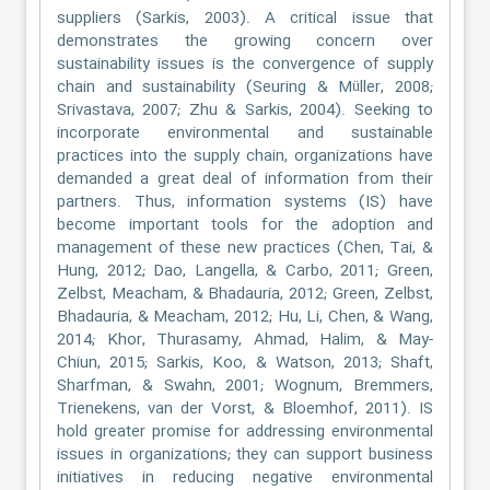
suppliers (Sarkis, 2003). A critical issue that
demonstrates the growing concern over
sustainability issues is the convergence of supply
chain and sustainability (Seuring & Müller, 2008;
Srivastava, 2007; Zhu & Sarkis, 2004). Seeking to
incorporate environmental and sustainable
practices into the supply chain, organizations have
demanded a great deal of information from their
partners. Thus, information systems (IS) have
become important tools for the adoption and
management of these new practices (Chen, Tai, &
Hung, 2012; Dao, Langella, & Carbo, 2011; Green,
Zelbst, Meacham, & Bhadauria, 2012; Green, Zelbst,
Bhadauria, & Meacham, 2012; Hu, Li, Chen, & Wang,
2014; Khor, Thurasamy, Ahmad, Halim, & May-
Chiun, 2015; Sarkis, Koo, & Watson, 2013; Shaft,
Sharfman, & Swahn, 2001; Wognum, Bremmers,
Trienekens, van der Vorst, & Bloemhof, 2011). IS
hold greater promise for addressing environmental
issues in organizations; they can support business
initiatives in reducing negative environmental