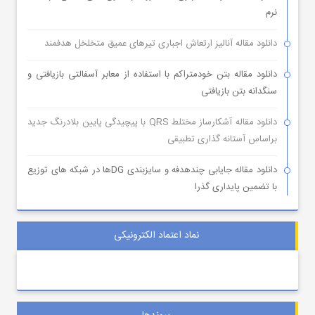
نرم
دانلود مقاله آنالیز ارتعاش اجباری تیرهای عمیق متخلخل هدفمند
دانلود مقاله بتن خودمتراکم با استفاده از معابر آسفالتی بازیافتی و
سنگدانه بتن بازیافتی
دانلود مقاله آشکارساز مختلط QRS با پیچیدگی پایین بلادرنگ جدید
براساس آستانه گذاری تطبیقی
دانلود مقاله جایابی چندهدفه و سایزبندی DGها در شبکه های توزیع
با تضمین پایداری گذرا
نماد اعتماد الکترونیکی