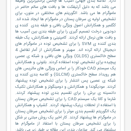
دارد. کلاسه بندی جهانی آسیب ها چالش برانگیزترین وظیفه
می باشد که به دلیل آرتیفکت ها و بافت های سالم حاضر در
ماموگرام ها می باشد. الگوریتم های مختلفی در متون، برای
تشخیص اولیه ی سرطان پستان در ماموگرام ها ایجاد شده اند.
کگلمیر و همکارانش اصول ویژگی بافتی و طبقه بندی کننده ی
دودویی درخت تصمیم گیری را برای طبقه بندی بین آسیب ها
و بافت های نرمال ارائه کردند. کامپنینی و همکارانش، یک طبقه
بندی کننده ی SVM را برای تشخیص توده در ماموگرام های
دیجیتال ارائه کرده اند. سهینر و همکارانش از آمار تفاضل 4
سطح خاکستری (GLDS) ویژگی های بافتی و شبکه ی عصبی
پیچیده برای تشخیص توده استفاده کردند. بلتونی و همکارانش
یک سیستم CAD خودکار را بر اساس ویژگی های ماتریس های
هم رویداد سطح خاکستری (GLCM) و کلاسه بندی کننده ی
شبکه ی عصبی پس انتشار را برای تشخیص توده پیشنهاد
کردند. مودیگوندا و همکارانش و دومینگوئز و همکارانش تکنیک
دانسیته ی برش را برای تقسیم بندی توده پیشنهاد کردند.
شارما و کانا یک سیستم CAD را برای تشخیص سرطان پستان
با استفاده از لحظات زرنیک پیشنهاد کردند. کشیاپ و همکارانش
یک الگوریتم تقسیم بندی موثر را برای تشخیص سرطان پستان
در ماموگرام ها پیشنهاد کردند. کار اخیر یک روش مبتنی بر شکل
را برای تشخیص سرطان پستان با استفاد از ماموگرام ها
پیشنهاد می کند. سازمان بندی این مقاله بر طبق زیر می باشد: