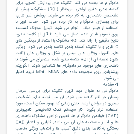
ماموگرام ها بحث می کند. تکنیک های پردازش تصویر، برای
کلاسه بندی دقیق نواحی موردنظر (ROI) مشکوک، پیش از
تشخیص ناهنجاری به کار برده می-شوند. پوشش غیر شارپ
برای بهسازی ماموگرام به کار برده می شود. حذف نویز با
استفاده از فیلتر میانی انجام می شود. تبدیل موجک گسسته
روی تصویر فیلتر شده اعمال می شود تا قبل از کلاسه بندی،
نتایج دقیقی را ارائه کند. ROI مشکوک با استفاد از میانگین های
C فازی و با تکنیک آستانه بندی کلاسه بندی می شود. ویژگی
های تامورا، ویژگی های مبتنی بر شکل و ویژگی های (ثابت
های) لحظه ای از ROI کلاسه بندی شده استخراج می شوند تا
ناهنجاری های موجود در ماموگرام ها شناسایی شوند. الگوریتم
پیشنهادی روی مجموعه داده های Mini –MIAS تایید اعتبار
می شود.
1- مقدمه
ماموگرافی به عنوان مهم ترین تکنیک برای بررسی سرطان
پستان در نظر گرفته می شود. آن می تواند برای تشخیص
بیماری در مراحل اولیه، یعنی زمانی که بهبود ممکن است، مورد
استفاده قرار بگیرد. کار سیستم کمک تشخیصی کامپیوتری
(CAD) خواندن ماموگرام ها، تعیین نواحی مشکوک ناهنجاری
ها و آنالیز مشخصه-های آن می باشد. کارایی و اعتبار CAD
بستگی به کلاسه بندی دقیق آسیب ها و انتخاب ویژگی مناسب