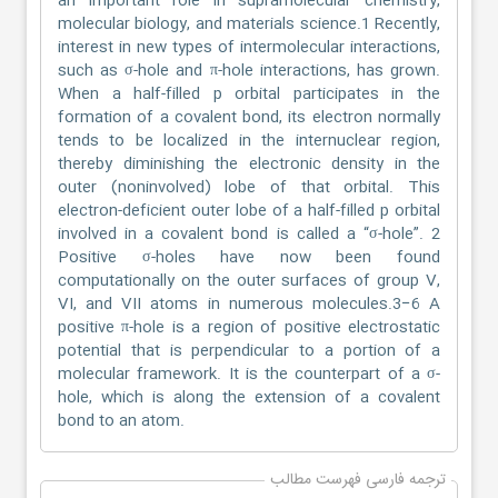
an important role in supramolecular chemistry,
molecular biology, and materials science.1 Recently,
interest in new types of intermolecular interactions,
such as σ-hole and π-hole interactions, has grown.
When a half-filled p orbital participates in the
formation of a covalent bond, its electron normally
tends to be localized in the internuclear region,
thereby diminishing the electronic density in the
outer (noninvolved) lobe of that orbital. This
electron-deficient outer lobe of a half-filled p orbital
involved in a covalent bond is called a “σ-hole”. 2
Positive σ-holes have now been found
computationally on the outer surfaces of group V,
VI, and VII atoms in numerous molecules.3−6 A
positive π-hole is a region of positive electrostatic
potential that is perpendicular to a portion of a
molecular framework. It is the counterpart of a σ-
hole, which is along the extension of a covalent
bond to an atom.
ترجمه فارسی فهرست مطالب