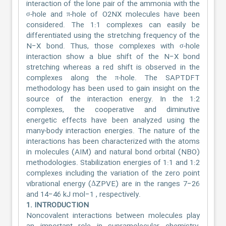
interaction of the lone pair of the ammonia with the
σ-hole and π-hole of O2NX molecules have been
considered. The 1:1 complexes can easily be
differentiated using the stretching frequency of the
N−X bond. Thus, those complexes with σ-hole
interaction show a blue shift of the N−X bond
stretching whereas a red shift is observed in the
complexes along the π-hole. The SAPTDFT
methodology has been used to gain insight on the
source of the interaction energy. In the 1:2
complexes, the cooperative and diminutive
energetic effects have been analyzed using the
many-body interaction energies. The nature of the
interactions has been characterized with the atoms
in molecules (AIM) and natural bond orbital (NBO)
methodologies. Stabilization energies of 1:1 and 1:2
complexes including the variation of the zero point
vibrational energy (ΔZPVE) are in the ranges 7−26
and 14−46 kJ mol−1 , respectively.
1. INTRODUCTION
Noncovalent interactions between molecules play