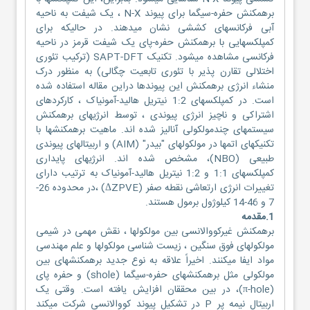
برهمکنش حفره-سیگما برای پیوند N-X ، یک شیفت به ناحیه
آبی فرکانسهای کششی نشان میدهند. در حالیکه برای
کمپلکسهایی با برهمکنش حفره-پای یک شیفت قرمز در ناحیه
فرکانسی مشاهده میشود. تکنیک SAPT-DFT (ترکیب تئوری
اختلالی تقارن پذیر با تئوری تابعیت چگالی) به منظور درک
منشاء انرژی برهمکنش این پیوندها دراین مقاله استفاده شده
است. در کمپلکسهای 1:2 نیتریل هالید-آمونیاک ، کارکردهای
اشتراکی و ناچیز انرژی پیوندی ، توسط انرژیهای برهمکنش
سیستمهای چندمولکولی آنالیز شده اند. ماهیت برهمکنشها با
تکنیکهای اتمها در مولکولهای "بیدر" (AIM) و اربیتالهای پیوندی
طبیعی (NBO)، مشخص شده اند. انرژیهای پایداری
کمپلکسهای 1:1 و 1:2 نیتریل هالید-آمونیاک به ترتیب دارای
تغییرات انرژی ارتعاشی نقطه صفر (ΔZPVE) ،در محدوده 26-
7 و 46-14 کیلوژول برمول هستند.
1.مقدمه
برهمکنش غیرکووالانسی بین مولکولها ، نقش مهمی در شیمی
مولکولهای فوق سنگین ، زیست شناسی مولکولها و علم مهندسی
مواد ایفا میکنند. اخیراً علاقه به نوع جدید برهمکنشهای بین
مولکولی مثل برهمکنشهای حفره-سیگما (shole) و حفره پای
(π-hole)، در بین محققان افزایش یافته است. وقتی یک
اربیتال نیمه پر P در تشکیل پیوند کووالانسی شرکت میکند