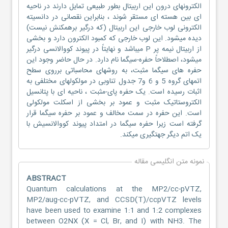
الکترونهای درون این اربیتال بطور طبیعی تمایل دارند در ناحیه
ای بین هسته ای مستقر شوند ، بنابراین نقصانی در دانسیته
الکترونی لوب خارجی این اربیتال (که درگیر برهمکنش نیست)
دیده میشود. این لوب خارجی که کمبود الکترون دارد و بخشی
از اربیتال نیمه پر P میباشد و نهایتاً در پیوند کووالانسی درگیر
میشود، اصطلاحاً حفره-سیگما نام دارد. در حال حاضر وجود این
حفره های سیگما مثبت، به روشهای محاسباتی برروی سطح
اتمهای گروه 5 و 6 و7 جدول تناوبی در مولکولهای مختلفی به
اثبات رسیده است. یک حفره پای-مثبت ، ناحیه ای با پتانسیل
الکتروستاتیک مثبت و عمود بر بخشی از اسکلت مولکولی
است. این حفره در سمت مخالف و عمود بر حفره سیگما قرار
گرفته است زیرا حفره سیگما در امتداد پیوند کووالانسیش با
یک اتم دیگر جهتگیری میکند.
نمونه متن انگلیسی مقاله
ABSTRACT
Quantum calculations at the MP2/cc-pVTZ,
MP2/aug-cc-pVTZ, and CCSD(T)/ccpVTZ levels
have been used to examine 1:1 and 1:2 complexes
between O2NX (X = Cl, Br, and I) with NH3. The