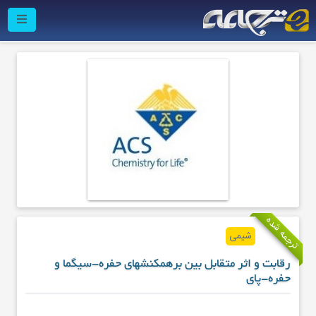
ترجمه شده
شیمی
رقابت و اثر متقابل بین برهمکنشهای حفره-سیگما و
حفره-پای