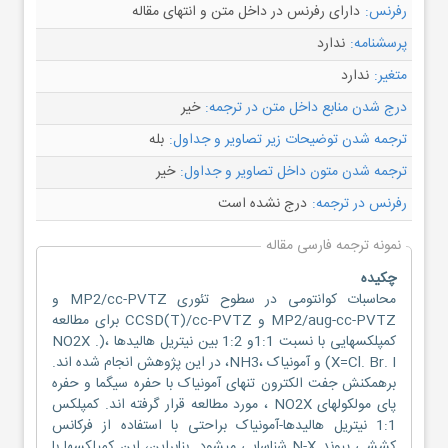
رفرنس:
دارای رفرنس در داخل متن و انتهای مقاله
پرسشنامه:
ندارد
متغیر:
ندارد
درج شدن منابع داخل متن در ترجمه:
خیر
ترجمه شدن توضیحات زیر تصاویر و جداول:
بله
ترجمه شدن متون داخل تصاویر و جداول:
خیر
رفرنس در ترجمه:
درج نشده است
نمونه ترجمه فارسی مقاله
چکیده
محاسبات کوانتومی در سطوح تئوری MP2/cc-PVTZ و
MP2/aug-cc-PVTZ و CCSD(T)/cc-PVTZ برای مطالعه
کمپلکسهایی با نسبت 1:1و 1:2 بین نیتریل هالیدها ،(NO2X .
X=Cl. Br. I) و آمونیاک ،NH3، در این پژوهش انجام شده اند.
برهمکنش جفت الکترون تنهای آمونیاک با حفره سیگما و حفره
پای مولکولهای NO2X ، مورد مطالعه قرار گرفته اند. کمپلکس
1:1 نیتریل هالیدها-آمونیاک براحتی با استفاده از فرکانس
کششی پیوند N-X شناسایی میشود. بنابراین، این کمپلکسها با