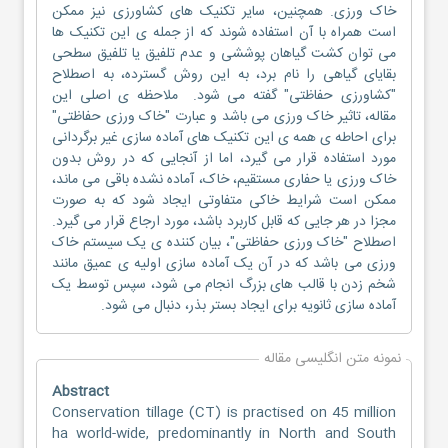
خاک ورزی. همچنین، سایر تکنیک های کشاورزی نیز ممکن
است همراه با آن استفاده شوند که از جمله ی این تکنیک ها
می توان کشت گیاهان پوششی و عدم تلفیق یا تلفیق سطحی
بقایای گیاهی را نام برد، به این روش گسترده، به اصطلاح
"کشاورزی حفاظتی" گفته می شود. ملاحظه ی اصلی این
مقاله، تاثیر خاک ورزی می باشد و عبارت "خاک ورزی حفاظتی"
برای احاطه ی همه ی این تکنیک های آماده سازی غیر برگردانی
مورد استفاده قرار می گیرد، اما از آنجایی که در روش بدون
خاک ورزی یا حفاری مستقیم، خاک، آماده نشده باقی می ماند،
ممکن است شرایط خاکی متفاوتی ایجاد شود که به صورت
مجزا در هر جایی که قابل کاربرد باشد، مورد ارجاع قرار می گیرد.
اصطلاح "خاک ورزی حفاظتی"، بیان کننده ی یک سیستم خاک
ورزی می باشد که در آن یک آماده سازی اولیه ی عمیق مانند
شخم زدن با قالب های بزرگ انجام می شود، سپس توسط یک
آماده سازی ثانویه برای ایجاد بستر بذر، دنبال می شود.
نمونه متن انگلیسی مقاله
Abstract
Conservation tillage (CT) is practised on 45 million
ha world-wide, predominantly in North and South