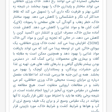
محیطی گسترده ای می توانند رخ دهند. خاک ورزی حفاظتی
می تواند ساختار و پایداری خاک را بهبود ببخشد در نتیجه زه
کشی بهتر و ظرفیت نگه داری آب را تسهیل می کند که نقاط
حداکثر آب نگار و خشکسالی را کاهش می دهد. بهبود ساختار
خاک، خطر زهاب و آلودگی آب های سطحی با رسوبات (لای)،
آفت کش ها و مواد غذایی را کاهش می دهد. کاهش شدت
آماده سازی خاک، مصرف انرژی و انتشار دی اکسید کربن را
کاهش می دهد، در حالی که تجزیه ی کربن و مواد آلی خاک
(SOM)، افزایش پیدا می کند. تحت خاک ورزی حفاظتی، یک
بیوتای خاکی غنی تر توسعه پیدا می کند که می تواند بازیافت
مواد غذایی را بهبود دهد و همچنین ممکن است به مقابله با
آفات و بیماری های محصولات زراعی کمک کند. در دسترس
بودن بیشتر بقایای گیاهی و بذرهای علف های هرز، تهیه ی غذا
برای حشرات، پرندگان، و پستانداران کوچک را بهبود می
بخشد. همه ی این جنبه ها بررسی شده اند اما اطلاعات مفصل
درباره ی مزایای زیست محیطی خاک ورزی حفاظتی، کم می
باشد و در مطالعات اروپایی متفاوت است. هیچ مطالعه ی
مفصلی در مقیاس حوزه ی آبخیز در اروپا انجام نشده است، در
نتیجه برخی یافته ها باید با احتیاط مورد تلقی قرار بگیرند تا آنها
بتوانند در یک مقیاس وسیع تر و برای یک طیف وسیع تری از
آب و هواها و شرایط کشت و شرایط خاک، مورد بازبینی قرار
بگیرند.