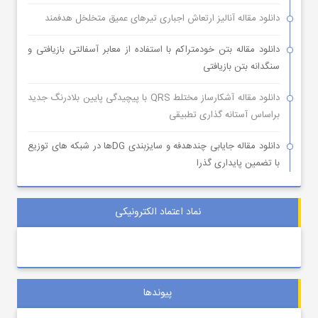
دانلود مقاله آنالیز ارتعاش اجباری تیرهای عمیق متخلخل هدفمند
دانلود مقاله بتن خودمتراکم با استفاده از معابر آسفالتی بازیافتی و
سنگدانه بتن بازیافتی
دانلود مقاله آشکارساز مختلط QRS با پیچیدگی پایین بلادرنگ جدید
براساس آستانه گذاری تطبیقی
دانلود مقاله جایابی چندهدفه و سایزبندی DGها در شبکه های توزیع
با تضمین پایداری گذرا
نماد اعتماد الکترونیکی
پیوندها