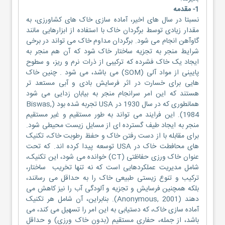
1- مقدمه
نسبتا در سال های اخیر، آماده سازی خاک های کشاورزی، به
مقدار زیادی توسط برگردان خاک با استفاده از ابزارهایی مانند
گاوآهن انجام می شود. برگردان مداوم خاک می تواند در برخی
شرایط منجر به تجزیه ساختار خاک شود که آن هم منجر به
ایجاد یک خاک فشرده که ترکیبی از ذرات نرم و ریز، و سطوح
پایینی از مواد آلی (SOM) می باشد، می شود . چنین خاک
هایی برای خسارت در اثر فرسایش بادی و آبی مستعد تر
هستند که این امر سرانجام منجر به بیابان زدایی می شود
همانطوری که در سال 1930 در USA تجربه شده بود (Biswas,
1984). این فرایند می تواند به طور مستقیم و غیر مستقیم
منجر به ایجاد طیف گسترده ای از مسایل زیست محیطی شود.
برای مقابله با از دست رفتن خاک و حفظ رطوبت خاک، تکنیک
های محافطت خاک در USA توسعه پیدا کرده اند. که تحت
عنوان خاک ورزی حفاظتی (CT) خوانده می شود، این تکنیک،
شامل مدیریت عملکردهایی است که نه تنها تخریب ساختار،
ترکیب و تنوع زیستی طبیعی خاک را به حداقل می رسانند،
بلکه همچنین فرسایش و تجزیه و آلودگی آب را نیز کاهش می
دهند (Anonymous, 2001). بنابراین، آن شامل هر تکنیک
آماده سازی خاک، که دستیابی به این امر را تسهیل می کند، می
باشد، از جمله، حفاری مستقیم (بدون خاک ورزی) و حداقل