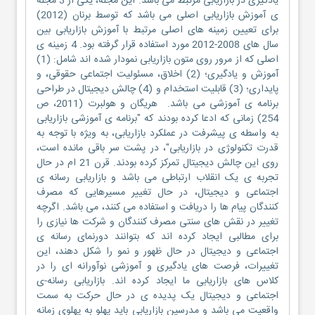
یادگیری در بازاریابی مرتبط می باشد. این مجله، یکی از 3 مجله
ی آموزش بازاریابی اصلی می باشد که توسط برنان (2012)
برای تعیین زمینه های اصلی مرتبط با آموزش بازاریابی بین
سال های 2008-2012 مورد استفاده قرار گرفته بود. 4 زمینه ی
اصلی که از مرور روی متون بازاریابی نمودار شده اند شامل: (1)
آموزش و یادگیری؛ (2) اخلاق، مسئولیت اجتماعی حقوقی، و
پایداری؛ (3) قابلیت استخدام و (4) چالش دیجیتال در طراحی
برنامه ی آموزشی می باشد. هریگان و هولبرت (2011، ص
254) زمانی که ادعا کرده بودند که "برنامه ی آموزشی بازاریابی
به واسطه ی پیشرفت در عملکرد بازاریابی، به ویژه با توجه به
قدرت تکنولوژی در بازاریابی"، در پشت سر باقی مانده است،
روی این چالش دیجیتال تمرکز کرده بودند. قرن 21 ام در حال
تجربه ی یک انقلاب ارتباطی می باشد و بازاریابی رسانه ی
اجتماعی و دیجیتال، در حال تغییر مسیرهایی که مصرف
کنندگان پیام ها را دریافت و استفاده می کنند، می باشد. اگرچه
تغییر در نقش های سنتی مصرف کنندگان و شرکت ها نیازی را
برای مطالبی ایجاد کرده اند که بتوانند دورنمای رسانه ی
اجتماعی و دیجیتال در حال ظهور و نمو را شکل دهند، این
تغییرات، فرصت های یادگیری و آموزشی نوآورانه ای را در
کلاس های بازاریابی ما ایجاد کرده اند. بازاریابی رسانه-ی
اجتماعی و دیجیتال یک پدیده ی در حال حرکت به سمت
واقعیت می باشد و مدرسین بازاریابی باید پهلو به پهلوی زمانه