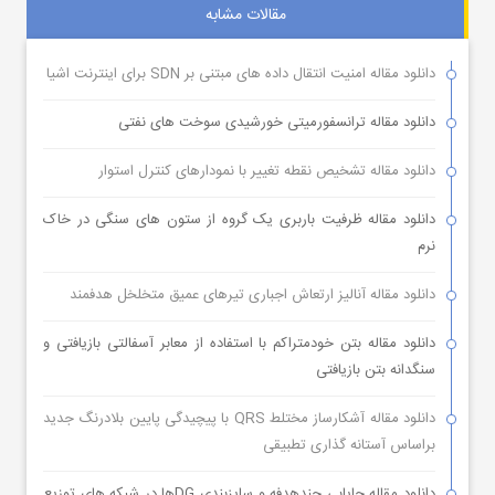
مقالات مشابه
دانلود مقاله امنیت انتقال داده های مبتنی بر SDN برای اینترنت اشیا
دانلود مقاله ترانسفورمیتی خورشیدی سوخت های نفتی
دانلود مقاله تشخیص نقطه تغییر با نمودارهای کنترل استوار
دانلود مقاله ظرفیت باربری یک گروه از ستون های سنگی در خاک
نرم
دانلود مقاله آنالیز ارتعاش اجباری تیرهای عمیق متخلخل هدفمند
دانلود مقاله بتن خودمتراکم با استفاده از معابر آسفالتی بازیافتی و
سنگدانه بتن بازیافتی
دانلود مقاله آشکارساز مختلط QRS با پیچیدگی پایین بلادرنگ جدید
براساس آستانه گذاری تطبیقی
دانلود مقاله جایابی چندهدفه و سایزبندی DGها در شبکه های توزیع