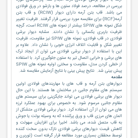
بررسی در مطالعه، درصد فولاد ستون ها و بازشو در ورق فولادی
می باشد. قاب بتن آرمه دارای دیوار (RCIW) و قاب بتن
آرمه(RCF) برای مقایسه مورد بررسی قرار گرفتند. ظرفیت تغییر
شکل نمونه های SPIW بیشتر از نمونه های RCIW است، گرچه
ظرفیت باربری یکسانی را نشان دادند. مشابه دیوار برشی
فولادی در قاب فولادی، نمونه های SPIW نیز مقاومت، ظرفیت
تغییر شکل و قابلیت اتلاف انرژی خوبی را نشان داد. علاوه بر
این با استفاده از دیوار برشی فولادی می توان از ایجاد ترک
های برشی و خرابی اتصال تیر به ستون جلوگیری کرد. با استفاده
از خطی کردن مدل، مقاومت و سختی اولیه نمونه های SPIW
پیش بینی شد. نتایج پیش بینی با نتایج آزمایش مقایسه شد.
مقدمه
دیوارهای بتن آرمه و قاب های با مهاربندهای فولادی اولین
سیستم های مقاوم جانبی در ساختمان ها هستند. با این حال
دیوار های برشی فولادی می تواند جایگزینی برای سیستم های
مقاوم جانبی مرسوم شود. به خصوص برای بهبود عملکرد لرزه
های می توان از آن استفاده کرد. دیوار برشی فولادی متشکل از
المان های مرزی قاب و ورق پرکننده که به وسیله بولت یا جوش
به قاب متصل شده، می باشد. اخیرا برای افزایش سهولت و
کاهش قیمت دیوارهای برشی فولادی نازک بدون سخت کننده
توسط محققان بسیاری مورد مطالعه قرار گرفته است (توربرن و