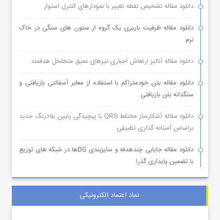
دانلود مقاله تشخیص نقطه تغییر با نمودارهای کنترل استوار
دانلود مقاله ظرفیت باربری یک گروه از ستون های سنگی در خاک
نرم
دانلود مقاله آنالیز ارتعاش اجباری تیرهای عمیق متخلخل هدفمند
دانلود مقاله بتن خودمتراکم با استفاده از معابر آسفالتی بازیافتی و
سنگدانه بتن بازیافتی
دانلود مقاله آشکارساز مختلط QRS با پیچیدگی پایین بلادرنگ جدید
براساس آستانه گذاری تطبیقی
دانلود مقاله جایابی چندهدفه و سایزبندی DGها در شبکه های توزیع
با تضمین پایداری گذرا
نماد اعتماد الکترونیکی