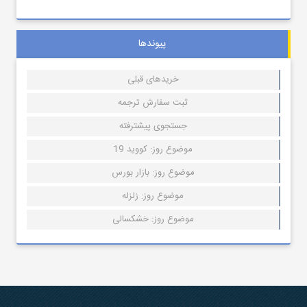
پیوندها
خریدهای قبلی
ثبت سفارش ترجمه
جستجوی پیشترفته
موضوع روز: کووید 19
موضوع روز: بازار بورس
موضوع روز: زلزله
موضوع روز: خشکسالی