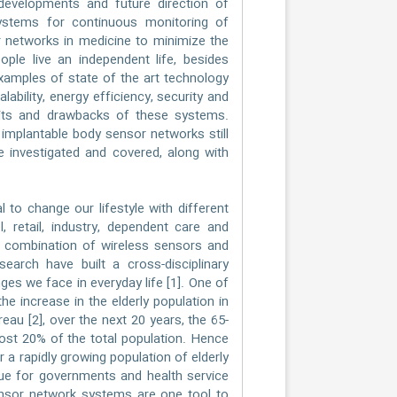
developments and future direction of
ystems for continuous monitoring of
r networks in medicine to minimize the
eople live an independent life, besides
examples of state of the art technology
ability, energy efficiency, security and
fits and drawbacks of these systems.
d implantable body sensor networks still
 investigated and covered, along with
to change our lifestyle with different
l, retail, industry, dependent care and
 combination of wireless sensors and
search have built a cross-disciplinary
ges we face in everyday life [1]. One of
e increase in the elderly population in
au [2], over the next 20 years, the 65-
ost 20% of the total population. Hence
r a rapidly growing population of elderly
sue for governments and health service
ensor network systems are one tool to