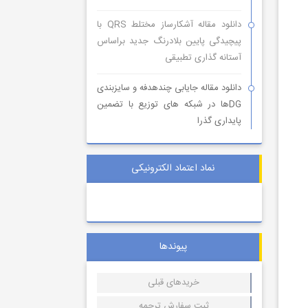
دانلود مقاله آشکارساز مختلط QRS با
پیچیدگی پایین بلادرنگ جدید براساس
آستانه گذاری تطبیقی
دانلود مقاله جایابی چندهدفه و سایزبندی
DGها در شبکه های توزیع با تضمین
پایداری گذرا
نماد اعتماد الکترونیکی
پیوندها
خریدهای قبلی
ثبت سفارش ترجمه