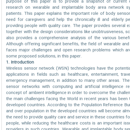
purpose of this paper is to provide a snapshot of current 
research on wearable and implantable body area network s
patients. This paper explains the important role of body senso
need for caregivers and help the chronically ill and elderly p
providing people with quality care. The paper provides several 
together with the design considerations like unobtrusiveness, scal
also provides a comprehensive analysis of the various bene
Although offering significant benefits, the field of wearable an
faces major challenges and open research problems which are
some proposed solutions, in this paper.
1. Introduction
Wireless sensor network (WSN) technologies have the potential 
applications in fields such as healthcare, entertainment, trave
emergency management, in addition to many other areas. The
sensor networks with computing and artificial intelligence re
concept of ambient intelligence in order to overcome the challen
the main challenges facing the World in recent years has been th
developed countries. According to the Population Reference Bure
and over population in the developed countries will become alm
the need to provide quality care and service in these countries fo
people, while reducing the healthcare costs is an important is
providers in such countries. Wearable and implantable body s