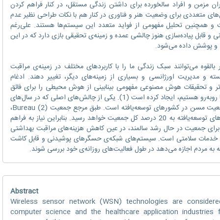
ان مزمن و افراد سالخورده برای داشتن زندگی مستقل، در کنار فراهم کردن
‌های متعددی برای وضعیت هنر و فناوری در کنار هم با نکات طراحی نظیر عدم
ت و همچنین تحلیل مفهومی از فواید متعدد این سیستم‌ها هستند. علی‌رغم
ی و قابل پیاده‌سازی هنوز چالشی عمده و زمینه‌ی تحقیقی بازی دارد که در این
ی و پوشش داده می‌شود.
ه‌ی حسگر بی‌سیم (WSN) به‌طور بالقوه می‌توانند سبک زندگی ما را با کاربردهای مختلف در زمینه‌ی مراقبت
ه و مدیریت اورژانسی و بسیاری از زمینه‌های دیگر، تغییر دهند. ادغام
تر و تحقیقات هوش مصنوعی مفهومی بینابینی از هوش محیطی را برای فائق
آمدن بر چالش‌هایی که در زندگی روزمره با آن‌ها روبه‌رو هستیم، ایجاد کرده است (1). یکی از چالش‌های اصلی که در سال‌های
اخیر در جهان با آن روبه‌رو هستیم، افزایش جمعیت مسن در کشورهای توسعه‌یافته است. طبق مرجع جمعیت Bureau (2)،
در 20 سال آینده، جمعیت بالای 65 سال کشورهای توسعه‌یافته به 20 درصد کل جمعیت خواهد رسید. بنابراین نیاز به فراهم
برای جمعیت در حال رشد سالمند، در عین کاهش هزینه‌های مراقبت بهداشتی
ان خدمات سلامتی است. سیستم‌های شبکه‌ی حسگرهای پوشیدنی و قابل کاشت
به مردم اجازه می‌دهد در طول فعالیت‌های روزانه‌ی خود بررسی شوند.
Abstract
Wireless sensor network (WSN) technologies are considere
computer science and the healthcare application industries f