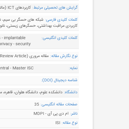
گرایش های تحصیلی مرتبط:
کاربردهای ICT (مالتی مدیا)، سامانه های شبکه ای و سیستم های چند رسانه ای
کلمات کلیدی فارسی:
شبکه های حسگر بی سیم، ش
کاربردی مراقبت بهداشتی، حسگرهای زیستی، نانو
کلمات کلیدی انگلیسی:
 - implantable
rivacy - security
نوع نگارش مقاله:
مقاله مروری (Review Article)
نمایه:
ntral - Master ISC
شناسه دیجیتال (DOI):
دانشگاه:
دانشکده علوم، دانشگاه هلوان، قاهره، م
صفحات مقاله انگلیسی:
35
ناشر:
ام دی پی آی - MDPI
نوع مقاله:
ISI