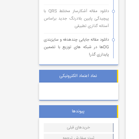
دانلود مقاله آشکارساز مختلط QRS با
پیچیدگی پایین بلادرنگ جدید براساس
آستانه گذاری تطبیقی
دانلود مقاله جایابی چندهدفه و سایزبندی
DGها در شبکه های توزیع با تضمین
پایداری گذرا
نماد اعتماد الکترونیکی
پیوندها
خریدهای قبلی
ثبت سفارش ترجمه