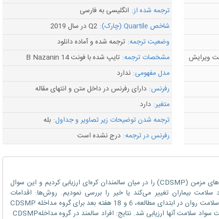
ترجمه شده از:
انگلیسی به فارسی
شاخص Quartile (چارک):
Q2 در سال 2019
وضعیت ترجمه:
ترجمه شده و آماده دانلود
مشخصات ترجمه:
تایپ شده با فونت B Nazanin 14
مدل مفهومی:
ندارد
رفرنس:
دارای رفرنس در داخل متن و انتهای مقاله
متغیر:
دارد
ترجمه شدن توضیحات زیر تصاویر و جداول:
بله
رفرنس در ترجمه:
درج نشده است
هدف: ما اثربخشی برنامه خود مدیریتی بیماری‌های مزمن (CDSMP) را در میان سالمندان کره‌ای ارزیابی کردیم و این سوال
سلامت بیماران تغییر می‌کند یا خیر را بررسی نمودیم. روش‌ها: اقدامات
خودکارآمدی، فعالیت بدنی، سلامت جسمانی و سلامت روان در ابتدای مطالعه، 6 و 18 هفته بعد برای گروه مداخله CDSMP
(n=23) و گروه شاهد (n=31) بر اساس وضعیت سواد سلامت آنها ارزیابی شد. نتایج: افراد سالمند در گروه مداخلهCDSMP