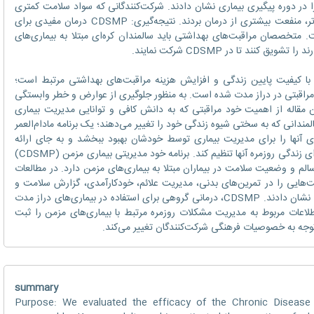
ا در دوره پیگیری بیماری نشان دادند. شرکت‌کنندگانی که سواد سلامت کمتری
داشتند نسبت به افراد دارای سواد سلامت بالاتر، منفعت بیشتری از درمان بردند. نتیجه‌گیری: CDSMP درمان مفیدی برای
ت. متخصصان مراقبت‌های بهداشتی باید سالمندان کره‌ای مبتلا به بیماری‌های
ند تا در CDSMP شرکت نمایند.
 با کیفیت پایین زندگی و افزایش هزینه‌ مراقبت‌های بهداشتی مرتبط است؛
مراقبتی در دراز مدت شده است. به منظور جلوگیری از عوارض و خطر وابستگی
ین مقاله از اهمیت خود مراقبتی که به دانش کافی و توانایی مدیریت بیماری
مندانی که به سختی شیوه زندگی خود را تغییر می‌دهند؛ یک برنامه مادام‌العمر
ی آنها را برای مدیریت بیماری توسط خودشان بهبود ببخشد و به جای ارائه
اطلاعات در مورد بیماری، برنامه‌های خاصی را برای زندگی روزمره آنها تنظیم کند. برنامه خود مدیریتی بیماری مزمن (CDSMP)
سالم و وضعیت سلامت در بیماران مبتلا به بیماری‌های مزمن دارد. در مطالعات
فت‌هایی را در تمرین‌های بدنی، مدیریت علائم، خودکارآمدی، گزارش سلامت و
ناراحتی‌های سلامتی بعد از شرکت در CDSMP نشان دادند. CDSMP، درمانی گروهی برای استفاده در بیماری‌های دراز مدت
طلاعات مربوط به مدیریت مشکلات روزمره مرتبط با بیماری‌های مزمن را ثبت
با توجه به خصوصیات فرهنگی شرکت‌کنندگان تغییر می‌کند.
summary
Purpose: We evaluated the efficacy of the Chronic Disea