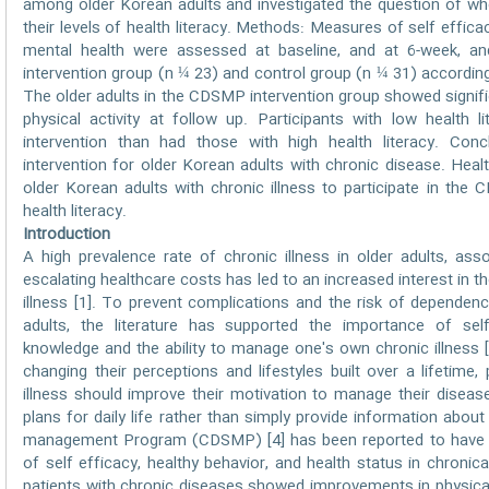
among older Korean adults and investigated the question of whe
their levels of health literacy. Methods: Measures of self efficacy
mental health were assessed at baseline, and at 6-week, 
intervention group (n ¼ 23) and control group (n ¼ 31) according t
The older adults in the CDSMP intervention group showed signific
physical activity at follow up. Participants with low health 
intervention than had those with high health literacy. Co
intervention for older Korean adults with chronic disease. Hea
older Korean adults with chronic illness to participate in the 
health literacy.
Introduction
A high prevalence rate of chronic illness in older adults, ass
escalating healthcare costs has led to an increased interest in the
illness [1]. To prevent complications and the risk of depende
adults, the literature has supported the importance of self
knowledge and the ability to manage one's own chronic illness [2
changing their perceptions and lifestyles built over a lifeti
illness should improve their motivation to manage their diseas
plans for daily life rather than simply provide information abou
management Program (CDSMP) [4] has been reported to have 
of self efficacy, healthy behavior, and health status in chronicall
patients with chronic diseases showed improvements in physic