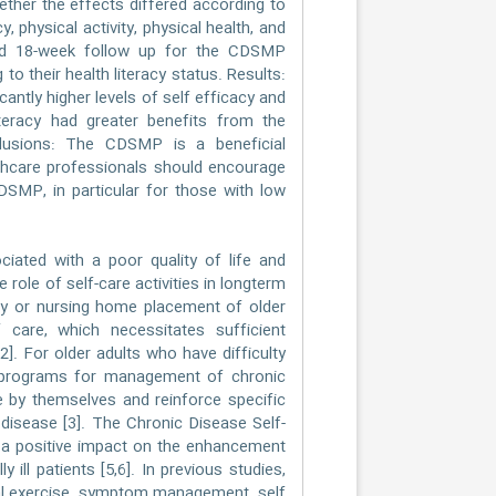
ther the effects differed according to
, physical activity, physical health, and
and 18-week follow up for the CDSMP
o their health literacy status. Results:
antly higher levels of self efficacy and
literacy had greater benefits from the
nclusions: The CDSMP is a beneficial
lthcare professionals should encourage
CDSMP, in particular for those with low
ociated with a poor quality of life and
 role of self-care activities in longterm
ncy or nursing home placement of older
 care, which necessitates sufficient
]. For older adults who have difficulty
me, programs for management of chronic
e by themselves and reinforce specific
t disease [3]. The Chronic Disease Self-
a positive impact on the enhancement
y ill patients [5,6]. In previous studies,
al exercise, symptom management, self