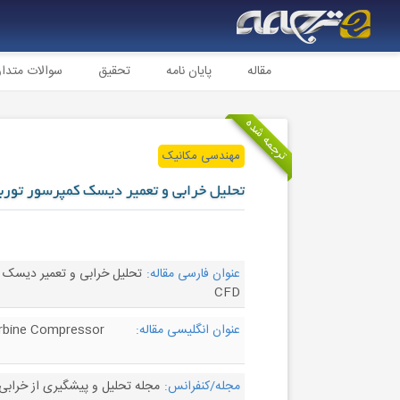
مقاله
پایان نامه
تحقیق
سوالات متدا
ترجمه شده
مهندسی مکانیک
تحلیل خرابی و تعمیر دیسک کمپرسور توربی
عنوان فارسی مقاله:
CFD
عنوان انگلیسی مقاله:
urbine Compressor
مجله/کنفرانس:
مجله تحليل و پيشگيری از خرابی - al of Failure Analysis and Prevention