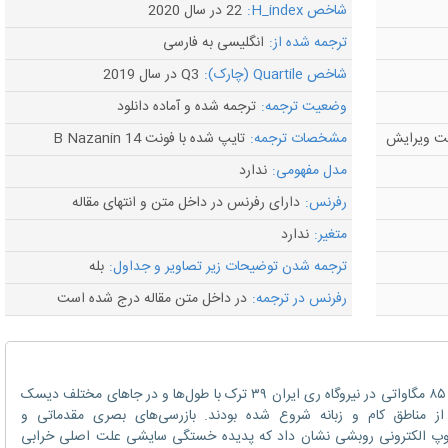
شاخص H_index:
22 در سال 2020
ترجمه شده از:
انگلیسی به فارسی
شاخص Quartile (چارک):
Q3 در سال 2019
وضعیت ترجمه:
ترجمه شده و آماده دانلود
مشخصات ترجمه:
تایپ شده با فونت B Nazanin 14
مدل مفهومی:
ندارد
رفرنس:
دارای رفرنس در داخل متن و انتهای مقاله
متغیر:
ندارد
ترجمه شدن توضیحات زیر تصاویر و جداول:
بله
رفرنس در ترجمه:
در داخل متن مقاله درج شده است
حین پیاده‌سازی اساسی یک واحد توربین گازی ۸۵ مگاواتی در نیروگاه ری ایران ۳۹ ترک با طول‌ها و در جاهای مختلف دیسک
ه ترک‌ها از مناطق کام و زبانه شروع شده بودند. بازرسی‌های بصری مقدماتی و
روسکوپ الکترونی روبشی نشان داد که پدیده خستگی سایشی علت اصلی خرابی