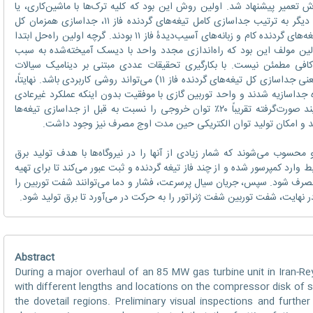
است. جهت راه‌اندازی مجدد واحد ۴ روش تعمیر پیشنهاد شد. اولین روش این بود که کلیه ترک‌ها با ماشین‌کاری، یا
اصطلاحاً آمیخته‌سازی، از بین بروند. سه روش دیگر به ترتیب جداسازی کامل تیغه‌های گردنده فاز ۱۱، جداسازی همزمان کل
تیغه‌های گردنده و استاتور فاز ۱۱، و جداسازی تیغه‌های گردنده کام و زبانه‌های آسیب‌دیدهٔ فاز ۱۱ بودند. گرچه اولین راه‌حل ابتدا
ین مولف این بود که راه‌اندازی مجدد واحد با دیسک آمیخته‌شده به سبب
افی مطمئن نیست. با بکارگیری تحقیقات عددی مبتنی بر دینامیک سیالات
محاسباتی مشخص شد که تنها پیشنهاد دوم (یعنی جداسازی کل تیغه‌های گردنده فاز ۱۱) می‌تواند روشی کاربردی باشد. نهایتاً،
 از دیسک‌ آمیخته‌شده جداسازیه شدند و واحد توربین گازی با موفقیت بدون اینکه عملکرد غیرعادی
داشته باشد مجدد راه‌اندازی شد. هرچند فرآیند صورت‌گرفته تقریباً ۲۰٪ توان خروجی را نسبت به قبل از جداسازی تیغه‌ها
ی شد و امکان تولید توان الکتریکی حین مدت اوج مصرف نیز وجود داشت.
و محسوب می‌شوند که شمار زیادی از آنها را در نیروگاه‌ها با هدف تولید برق
وارد کمپرسور شده و از چند فاز تیغه گردنده و ثبت عبور می‌کند تا برای تهیه
رف شود. سپس، جریان سیال پرسرعت، فشار و دما می‌توانند شفت توربین را
ر نهایت، شفت توربین شفت ژنراتور را به حرکت در می‌آورد تا برق تولید شود.
Abstract
During a major overhaul of an 85 MW gas turbine unit in Iran-R
with different lengths and locations on the compressor disk of st
the dovetail regions. Preliminary visual inspections and furth