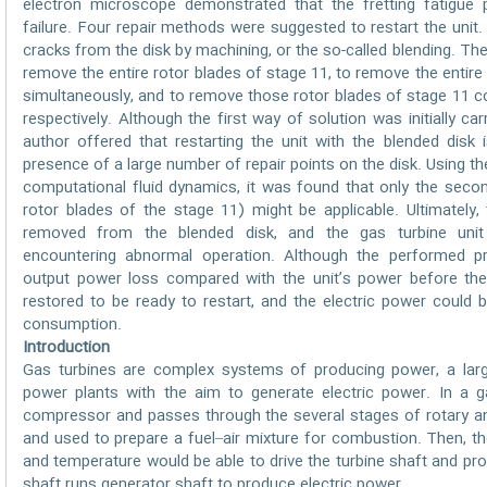
electron microscope demonstrated that the fretting fatig
failure. Four repair methods were suggested to restart the unit.
cracks from the disk by machining, or the so-called blending. Th
remove the entire rotor blades of stage 11, to remove the entire
simultaneously, and to remove those rotor blades of stage 11 c
respectively. Although the first way of solution was initially ca
author offered that restarting the unit with the blended disk
presence of a large number of repair points on the disk. Using t
computational fluid dynamics, it was found that only the secon
rotor blades of the stage 11) might be applicable. Ultimately,
removed from the blended disk, and the gas turbine unit 
encountering abnormal operation. Although the performed p
output power loss compared with the unit’s power before the 
restored to be ready to restart, and the electric power could 
consumption.
Introduction
Gas turbines are complex systems of producing power, a larg
power plants with the aim to generate electric power. In a ga
compressor and passes through the several stages of rotary a
and used to prepare a fuel–air mixture for combustion. Then, the
and temperature would be able to drive the turbine shaft and pro
shaft runs generator shaft to produce electric power.