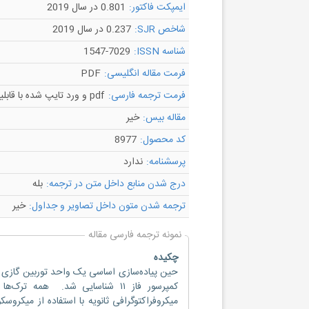
ایمپکت فاکتور:
0.801 در سال 2019
شاخص SJR:
0.237 در سال 2019
شناسه ISSN:
1547-7029
فرمت مقاله انگلیسی:
PDF
فرمت ترجمه فارسی:
pdf و ورد تایپ شده با قابلیت ویرایش
مقاله بیس:
خیر
کد محصول:
8977
پرسشنامه:
ندارد
درج شدن منابع داخل متن در ترجمه:
بله
ترجمه شدن متون داخل تصاویر و جداول:
خیر
نمونه ترجمه فارسی مقاله
چکیده
کمپرسور فاز ۱۱ شناسایی شد. هم
میکروفراکتوگرافی ثانویه با استفاده از میک