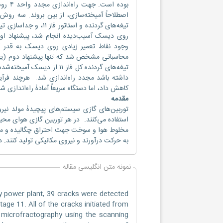
بوده 
روی دیسک آسیب‌دیده انجام شد، پیشنهاد اول
وجود نقاط تعمیر زیادی روی دیسک به قدر ک
تیغه‌های گردنده کل فاز ۱۱
کاهش داد، اما دستگاه سریعاً آمادهٔ راه‌انداز
مقدمه
توربین‌های گازی سیستم‌های پیچیده‌ٔ مولد نیر
استفاده می‌کنند. در هر توربین گازی هوای محیط 
مخلوط هوا و سوخت جهت احتراق چگالیده و مص
به حرکت درآورند و نیروی مکانیکی تولید کنند. د
نمونه متن انگلیسی مقاله
ey power plant, 39 cracks were detected
age 11. All of the cracks initiated from
er microfractography using the scanning