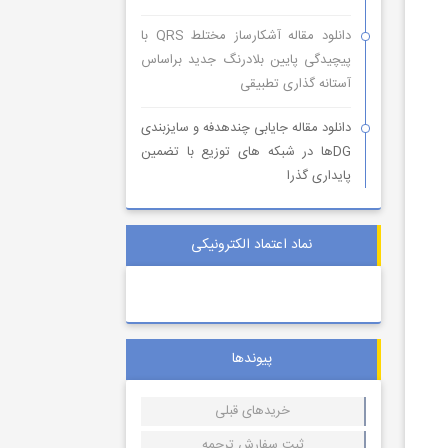
دانلود مقاله آشکارساز مختلط QRS با
پیچیدگی پایین بلادرنگ جدید براساس
آستانه گذاری تطبیقی
دانلود مقاله جایابی چندهدفه و سایزبندی
DGها در شبکه های توزیع با تضمین
پایداری گذرا
نماد اعتماد الکترونیکی
پیوندها
خریدهای قبلی
ثبت سفارش ترجمه