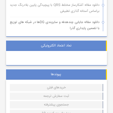
دانلود مقاله آشکارساز مختلط QRS با پیچیدگی پایین بلادرنگ جدید
براساس آستانه گذاری تطبیقی
دانلود مقاله جایابی چندهدفه و سایزبندی DGها در شبکه های توزیع
با تضمین پایداری گذرا
نماد اعتماد الکترونیکی
پیوندها
خریدهای قبلی
ثبت سفارش ترجمه
جستجوی پیشترفته