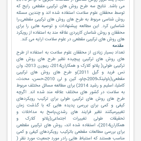
می باشد. نتایج سه طرح روش های ترکیبی مقطعی رایج که
توسط محققان علوم سلامت استفاده شده اند و چندین مسئله
روش شناسی مربوط به طرح های روش های ترکیبی مقطعی،را
شناسایی کرد. این مطالعه پیشنهادات و توصیه هایی را برای
محققان و روش شناسان کاربردی علاقه مند به استفاده از رویکرد
های روش های ترکیبی مقطعی در علوم سلامت ارایه می کند.
مقدمه
تعداد بسیار زیادی از محققان علوم سلامت به استفاده از طرح
های روش های ترکیبی پیچیده نظیر طرح های روش های
ترکیبی طولی( پلانو کلارک و همکاران2014، ریبورن 2013، وان
نس فرید و گیل 2011)و طرح های روش های ترکیبی
مقطعی(باولینک2009،چاو، کین و لی 2010،حسن، محدث،
کاملیا، اسلیم و رشید 2014) برای مطالعه مسائل مختلف مربوط
به سلامت در کشور های مختلف علاقه مند شده اند. اگرچه
طرح های روش های ترکیبی طولی برای ترکیب رویکردهای
کیفی و کمی برای بررسی پدیده هایی که با گذشت زمان
تغییرمیکنند نظیر فرایند های رشدی،پاسخ به مداخلات و
تحقیقات طولی تغییرات اجتماعی(پلانو کلارک و
همکاران2014)، استفاده شده اند، روش های ترکیبی مقطعی
برای بررسی مطالعات مقطعی باترکیب رویکردهای کیفی و کمی
مناسب هستند که استنباط هایی رادر مورد جمعیت مورد نظر (