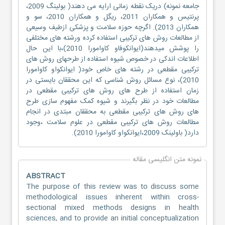
جامعه نمونه) دریک نقطه زمانی ارایه می دهند( بولینگ 2009،
پرنتیس و همکاران 2011، ریگل و همکاران 2010، سو و
همکاران 2013). اگرچه حوزه سلامت و پزشکی ازطیف وسیعی
از مطالعات روش های ترکیبی استفاده کرده ورشته های مختلفی
را پوشش میدهند(ایوانکوفاو کاوامورا 2010)،با این حال
اطلاعات اندکی در خصوص شیوه استفاده از طرحهای روش های
ترکیبی مقطعی در رشته های خاص خود( ایوانکواو کاوامورا
2010)، نوع مسائل روش شناسی که این محققان بایستی در
زمان استفاده از طرح های روش های ترکیبی مقطعی در
مطالعات خود در نظر بگیرند و شیوه کمک مفهوم سازی طرح
های روش های ترکیبی مقطعی به محققان مبتدی در انجام
مطالعات روش های ترکیبی مقطعی در علوم سلامت ،وجود
دارد( باولینک 2009،ایوانکواو کاوامورا 2010).
نمونه متن انگلیسی مقاله
ABSTRACT
The purpose of this review was to discuss some
methodological issues inherent within cross-
sectional mixed methods designs in health
sciences, and to provide an initial conceptualization