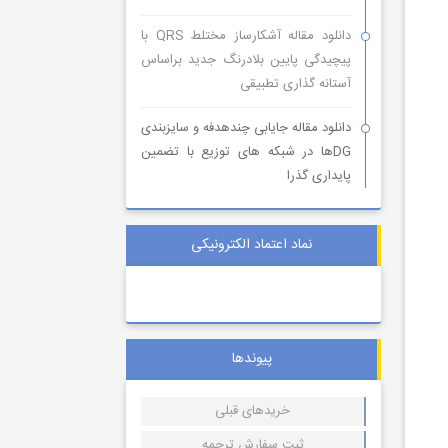
دانلود مقاله آشکارساز مختلط QRS با
پیچیدگی پایین بلادرنگ جدید براساس
آستانه گذاری تطبیقی
دانلود مقاله جایابی چندهدفه و سایزبندی
DGها در شبکه های توزیع با تضمین
پایداری گذرا
نماد اعتماد الکترونیکی
پیوندها
خریدهای قبلی
ثبت سفارش ترجمه