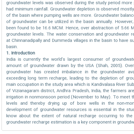
groundwater levels was observed during the study period more p
had minimum rainfall. Groundwater depletion is observed mostly
of the basin where pumping wells are more. Groundwater balanc
of groundwater can be utilized in the basin annually. However
been found to be 16.6 MCM. Hence, over abstraction of 5.66 M
groundwater levels. The water conservation and groundwater 
at Chinnanadipally and Dummeda villages in the basin to have sus
basin.
1. Introduction
India is currently the world's largest consumer of groundwa
amount of groundwater drawn by the USA (Shah, 2005). Over
groundwater has created imbalance in the groundwater avai
exceeding long term recharge, leading to the depletion of grou
main occupation in the study area which is Kandivalasa River S
of Vizianagaram district, Andhra Pradesh, India, the farmers a
irrigation in nonmonsoon period (November to May). To meet th
levels and thereby drying up of bore wells in the non-
development of groundwater resources is essential in the stud
know about the extent of natural recharge occurring to the 
groundwater recharge estimation is a key component in groundw