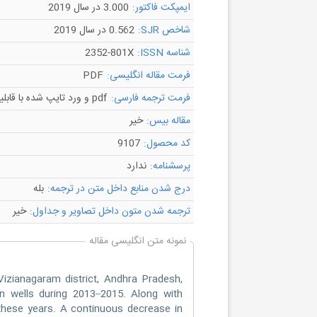
ایمپکت فاکتور:
3.000 در سال 2019
شاخص SJR:
0.562 در سال 2019
شناسه ISSN:
2352-801X
فرمت مقاله انگلیسی:
PDF
فرمت ترجمه فارسی:
pdf و ورد تایپ شده با قابلیت ویرایش
مقاله بیس:
خیر
کد محصول:
9107
پرسشنامه:
ندارد
درج شدن منابع داخل متن در ترجمه:
بله
ترجمه شدن متون داخل تصاویر و جداول:
خیر
نمونه متن انگلیسی مقاله
izianagaram district, Andhra Pradesh,
n wells during 2013–2015. Along with
r these years. A continuous decrease in