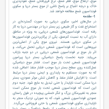
موج، ارتفاع موج، قطر شمع، نرخ فرورفتگی شمع، نفوذپذیری
خاک و درجه اشباع بر پاسخ ناشی از موج بستر دریا و سکوی
فونداسیون شمع مطالعه خواهد شد.
1- مقدمه
در سال‌های اخیر، سکوی دریایی به صورت گسترده‌ای در
استخراج نفت و گاز طبیعی زیر بستر دریا در مهندسی دریا به کار
رفته است. فونداسیون‌های شمعی دریایی، به ویژه در مناطق
دارای آب به نسبت کم‌عمق، یکی از پرکاربردترین فونداسیون‌ها
در سکوی دریایی هستند. نیروی موج یکی از اصلی‌ترین
نیروهایی است که فونداسیون شمعی دریایی تحمل می‌کند، و
اثر بار موج بر فونداسیون شمعی دریایی در دو جنبه بازتاب
می‌یابد: جنبه نخست پاسخ دینامیکی بستر دریا پیرامون
فونداسیون شمعی تحت بار موج است. فشار موج دینامیکی
عمل‌کننده روی سطح بستر دریا موجب فشار منفذ اضافی شده
که به صورت مستقیم به پایداری و ایمنی بستر دریا مرتبط
است. با افزایش فشار منفذ و کاهش تنش موثر عمودی، بستر
دریا ممکن است ناپایدار یا حتی تبدیل به مایع شود. جنبه دوم
این است که فونداسیون شمعی تحت بار موج ممکن است
منجر به تغییرمکان بزرگ و لنگر خمشی پیچیده در طول راستای
عمودی فونداسیون شمعی شود، که به صورتی نزدیک منجر به
ناپایداری سکوی فونداسیون شمعی یا حتی فروپاشی می‌گردد.
بنابراین، یک ارزیابی مناسب از پاسخ دینامیکی بستر دریا