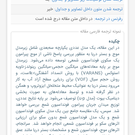
ترجمه شدن متون داخل تصاویر و جداول:
خیر
رفرنس در ترجمه:
در داخل متن مقاله درج شده است
نمونه ترجمه فارسی مقاله
چکیده
در این مقاله، یک مدل عددی یکپارچه سه‌بعدی شامل زیرمدل
موج و بستر دریا به منظور بررسی پاسخ ناشی از موج پیرامون
یک سکوی فونداسیون شمعی توسعه داده می‌شود. زیرمدل
موج بر پایه معادله‌های میانگین حجمی-میانگین رینولدز-ناویه
استوکس (VARANS) با روش انسداد آشفتگیk-εاست، و
روش حجم سیال (VOF) برای ردیابی سطح آزاد آب به کار
می‌رود.بستر دریا به عنوانیک محیط متخلخل ایزوتروپ و همگن
در نظر گرفته شده و توسط معادله‌های به صورت بخشی
دینامیک بیوت (مدل u-p) توصیف می‌شود. بر پایه نتایج عددی،
توزیع میدان جریان پیرامون فونداسیون شمع بررسی خواهد
شد. سپس، یک مقایسه جامع بین یک مدل سکوی فونداسیون
شمع و یک مدل فونداسیون شمع بدون سکو برای ارزیابی
اثرهای سکو بر فونداسیون شمعی انجام خواهد شد. سرانجام،
اثرهای موج، فونداسیون شمع و مشخصات بستر دریا مانند عمق