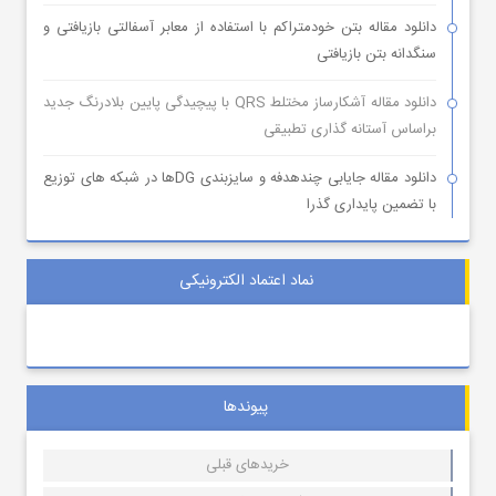
دانلود مقاله بتن خودمتراکم با استفاده از معابر آسفالتی بازیافتی و
سنگدانه بتن بازیافتی
دانلود مقاله آشکارساز مختلط QRS با پیچیدگی پایین بلادرنگ جدید
براساس آستانه گذاری تطبیقی
دانلود مقاله جایابی چندهدفه و سایزبندی DGها در شبکه های توزیع
با تضمین پایداری گذرا
نماد اعتماد الکترونیکی
پیوندها
خریدهای قبلی