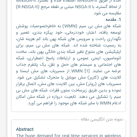
آمده از طریق MNSGA-II استفاده شده و عملکرد MNSGA-II
از لحاظ گستره، با NSGA-II مبتنی بر نقطه مرجع (R-NSGA-II)
مقایسه می شود.
1. مقدمه
شبکه های مش بی سیم (WMN) به خاطرخصوصیات پوشش
توسعه یافته، اعتبار، خوددرمانی، خود پیکره بندی، تعمیر و
نگهداری راحت و سرویس های شبکه پهن باند کم هزینه شان،
به رسمیت شناخته شده اند. شبکه های مش بی سیم، برای
اپلیکیشن های متنوع نظیر شبکه بندی خانگی پهن باند، ساخت
اتوماسیون، ایمنی عمومی و ارتباطات پاسخ اضطراری، شبکه
های اجتماعی و سیستم های حمل و نقل، یک پلتفرم جذاب
عرضه می نمایند. WMN [1] از مسیریاب های مش ایستا و
کلاینت های (کاربر) مش موبایل یا متحرک تشکیل می شود.
مسیریاب های (روتر) مش، بین کلاینت های مش، اتصال برقرار
نموده و بدین طریق زیرساخت ستون فقرات شبکه های مش بی
سیم را تشکیل می دهند. تابعیت دروازه در شبکه مش امکان
ادغام WMN با سایر شبکه های موجود را فراهم می آورد.
نمونه متن انگلیسی مقاله
Abstract
The huge demand for real time services in wireless