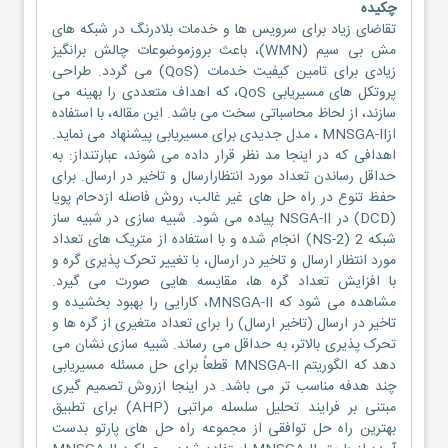
چکیده
تقاضای زیاد برای سرویس ها و خدمات بلادرنگ در شبکه های
مش بی سیم (WMN)، باعث بروزموضوعات چالش برانگیز
زیادی برای تامین کیفیت خدمات (QoS) می گردد. طراحی
پروتکل های مسیریابی QoS، که اهداف متعددی را بهینه می
سازند، از لحاظ محاسباتی سخت می باشد. این مقاله، با استفاده
ازMNSGA-II ، مدل جدیدی برای مسیریابی پیشنهاد می نماید.
اهدافی که در اینجا مد نظر قرار داده می شوند، عبارتنداز: به
حداقل رساندن تعداد مورد انتظارارسال و تاخیر در ارسال. برای
حفظ تنوع در راه حل های غیر غالب، روش فاصله ازدحام پویا
(DCD) در NSGA-II پیاده می شود. شبیه سازی در شبیه ساز
شبکه 2 (NS-2) انجام شده و با استفاده از متریک های تعداد
مورد انتظار ارسال و تاخیر در ارسال، با تغییر تحرک پذیری گره و
با افزایش تعداد گره ها، مقایسه هایی صورت می گیرد.
مشاهده می شود که MNSGA-II، کارایی را بهبود بخشیده و
تاخیر در ارسال (تاخیر ارسال) را برای تعداد متغیری از گره ها و
تحرک پذیری بالاتر، به حداقل می رساند. شبیه سازی نشان می
دهد که الگوریتم MNSGA-II قطعاً برای حل مسئله مسیریابی
چند هدفه مناسب تر می باشد. در اینجا ازروش تصمیم گیری
مبتنی بر فرایند تحلیل سلسله مراتبی (AHP) برای تطبیق
بهترین راه حل توافقی از مجموعه راه حل های پارتو بدست