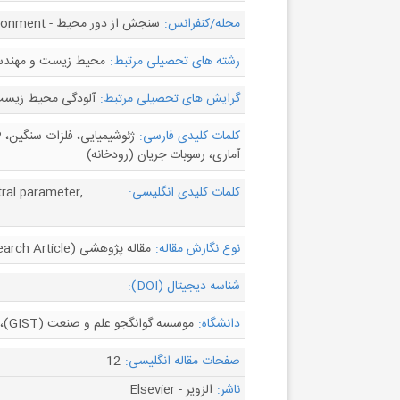
مجله/کنفرانس:
سنجش از دور محیط - Remote Sensing of Environment
رشته های تحصیلی مرتبط:
محیط زیست و مهندس
گرایش های تحصیلی مرتبط:
آلودگی محیط زیست،
کلمات کلیدی فارسی:
آماری، رسوبات جریان (رودخانه)
کلمات کلیدی انگلیسی:
ral parameter,
نوع نگارش مقاله:
مقاله پژوهشی (Research Article)
شناسه دیجیتال (DOI):
دانشگاه:
موسسه گوانگجو علم و صنعت (GIST)، گروه علوم و مهندسی محیطی ، کره
صفحات مقاله انگلیسی:
12
ناشر:
الزویر - Elsevier