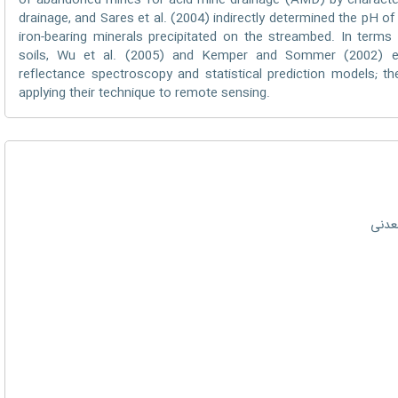
of abandoned mines for acid mine drainage (AMD) by character
drainage, and Sares et al. (2004) indirectly determined the pH o
iron-bearing minerals precipitated on the streambed. In terms
soils, Wu et al. (2005) and Kemper and Sommer (2002) es
reflectance spectroscopy and statistical prediction models; th
applying their technique to remote sensing.