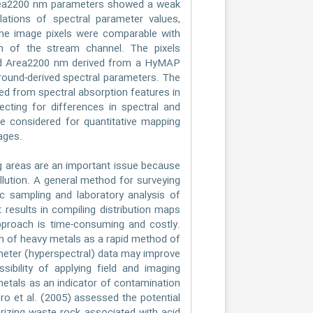
Area2200 nm parameters showed a weak
ations of spectral parameter values,
he image pixels were comparable with
on of the stream channel. The pixels
and Area2200 nm derived from a HyMAP
ground-derived spectral parameters. The
ived from spectral absorption features in
cting for differences in spectral and
e considered for quantitative mapping
ages.
ng areas are an important issue because
lution. A general method for surveying
ic sampling and laboratory analysis of
 results in compiling distribution maps
proach is time-consuming and costly.
on of heavy metals as a rapid method of
ometer (hyperspectral) data may improve
sibility of applying field and imaging
metals as an indicator of contamination
ro et al. (2005) assessed the potential