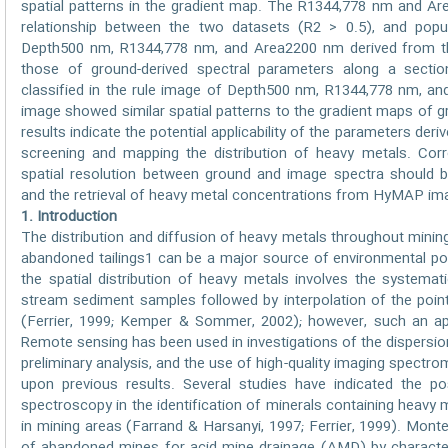
spatial patterns in the gradient map. The R1344,778 nm and 
relationship between the two datasets (R2 > 0.5), and popul
Depth500 nm, R1344,778 nm, and Area2200 nm derived from t
those of ground-derived spectral parameters along a secti
classified in the rule image of Depth500 nm, R1344,778 nm, 
image showed similar spatial patterns to the gradient maps of 
results indicate the potential applicability of the parameters der
screening and mapping the distribution of heavy metals. Corre
spatial resolution between ground and image spectra should b
and the retrieval of heavy metal concentrations from HyMAP im
1. Introduction
The distribution and diffusion of heavy metals throughout mini
abandoned tailings1 can be a major source of environmental pol
the spatial distribution of heavy metals involves the systemat
stream sediment samples followed by interpolation of the point
(Ferrier, 1999; Kemper & Sommer, 2002); however, such an ap
Remote sensing has been used in investigations of the dispersi
preliminary analysis, and the use of high-quality imaging spectr
upon previous results. Several studies have indicated the pos
spectroscopy in the identification of minerals containing heavy 
in mining areas (Farrand & Harsanyi, 1997; Ferrier, 1999). Monte