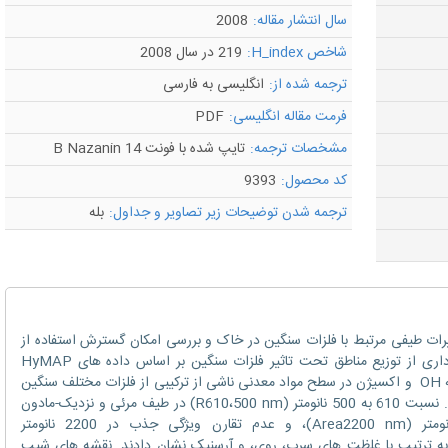
سال انتشار مقاله:
2008
شاخص H_index:
219 در سال 2008
ترجمه شده از:
انگلیسی به فارسی
فرمت مقاله انگلیسی:
PDF
مشخصات ترجمه:
تایپ شده با فونت B Nazanin 14
کد محصول:
9393
ترجمه شدن توضیحات زیر تصاویر و جداول:
بله
ییرات طیفی مرتبط با فلزات سنگین در خاک و بررسی امکان گسترش استفاده از
این پارامترها برای تصاویر ابرطیفی و نقشه برداری از توزیع مناطق تحت تاثیر فلزات سنگین بر اساس داده های HyMAP
است. تغییرات در ویژگی های جذب طیفی شبکه OH و اکسیژن در سطح مواد معدنی ناشی از ترکیبی از فلزات مختلف سنگین
به غلظت های واقعی فلزات سنگین مرتبط بوند. نسبت 610 به 500 نانومتر (R610،500 nm) در طیف مرئی و نزدیک-مادون
قرمز (VNIR) ، منطقه جذب در 2200 نانومتر (Area2200 nm)، و عدم تقارن ویژگی جذب در 2200 نانومتر
ی داری را به ترتیب با غلظت های سرب، روی، و آرسنیک نشان دادند. نقشه های شیب