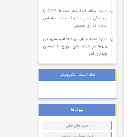
دانلود مقاله آشکارساز مختلط QRS با
پیچیدگی پایین بلادرنگ جدید براساس
آستانه گذاری تطبیقی
دانلود مقاله جایابی چندهدفه و سایزبندی
DGها در شبکه های توزیع با تضمین
پایداری گذرا
نماد اعتماد الکترونیکی
پیوندها
خریدهای قبلی
ثبت سفارش ترجمه