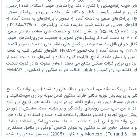
 شیب ژئوشیمیایی را نشان دادند. پارامترهای طیفی استنتاج شده از-زمین,
نگین را بر اساس رگرسیون خطی چندگانه نشان دادند. برای بررسی امکان سنجی
استفاده از این پارامترها برای یک تصویر HyMAP، پارامترهای طیفی به دست آمده از- تصویر با پارامترهای به دست آمده از-
زمین از نظر R2، آنالیز واریانس یک طرفه، و الگوهای فضایی در نقشه شیب مقایسه شدند. پارامترهای R1344،778nm و
Area2200 nm, ارتباط ضعیفی بین دو مجموعه داده (R2 >0.5) را نشان دادند و جمعیت های مقادیر پارامتر طیفی،
Depth500nm ، R1344،778nm و Area2200nm به دست آمده از پیکسل های تصویر, با جمعیت های پارامترهای طیفی
نال جریان قابل مقایسه بودند. پیکسل های طبقه بندی شده در تصویر قاعده
Depth500 nm، R1344،778nm وnm Area2200 به دست آمده از یک تصویر HyMAP, الگوهای فضایی شبیه به نقشه
 را نشان دادند. نتایج, قابلیت کاربرد بالقوه پارامترهای به دست آمده از
برداری توزیع فلزات سنگین نشان می دهند. اصلاح تفاوت ها در قدرت تفکیک
طیفی و مکانی بین زمین و طیف تصویر باید برای نقشه برداری کمیتی و بازیابی غلظت فلزات سنگین از تصاویردر HyMAP
توزیع و انتشار فلزات سنگین در سراسر مناطق معدنکاری یک مسئله مهم است, زیرا باطله های رها شده 1 می توانند یک منبع
 برای پیمایش توزیع مکانی فلزات سنگین شامل نمونه برداری سیستماتیک و
ت جریان توسط درون یابی نتایج نقطه ای در تدوین نقشه های توزیع می شود
(Ferrier, 1999; Kemper & Sommer, 2002). با این حال، چنین رویکردی وقت گیر و پر هزینه است. سنجش از دور در
وش سریع تجزیه و تحلیل مقدماتی استفاده شده است و استفاده از داده های
می تواند نتایج قبلی را بهبود بخشد. مطالعات متعددی, امکان استفاده از طیف
مواد معدنی حاوی فلزات سنگین به عنوان شاخص آلودگی در مناطق معدنکاری
نشان داده اند (Farrand & Harsanyi, 1997; Ferrier, 1999). Montero و همکاران (2005), پتانسیل معادن رها شده