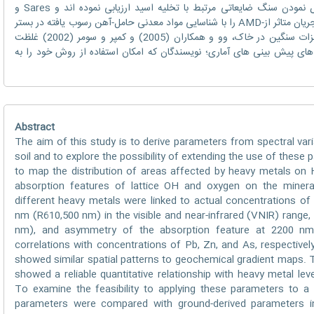
برای تخلیه معدن اسید (AMD) را با مشخص نمودن سنگ ضایعاتی مرتبط با تخلیه اسید ارزیابی نموده اند و Sares و
همکاران (2004) به طور غیر مستقیم, pH یک جریان متاثر از-AMD را با شناسایی مواد معدنی حامل-آهن رسوب یافته در بستر
جریان تعیین نمودند. از لحاظ ارزیابی سطح فلزات سنگین در خاک، وو و همکاران (2005) و کمپر و سومر (2002) غلظت
ل های پیش بینی های آماری؛ نویسندگان که امکان استفاده از روش خود را به
Abstract
The aim of this study is to derive parameters from spectral var
soil and to explore the possibility of extending the use of thes
to map the distribution of areas affected by heavy metals on 
absorption features of lattice OH and oxygen on the miner
different heavy metals were linked to actual concentrations of
nm (R610,500 nm) in the visible and near-infrared (VNIR) range
nm), and asymmetry of the absorption feature at 2200 n
correlations with concentrations of Pb, Zn, and As, respectivel
showed similar spatial patterns to geochemical gradient maps. 
showed a reliable quantitative relationship with heavy metal lev
To examine the feasibility to applying these parameters to 
parameters were compared with ground-derived parameters 