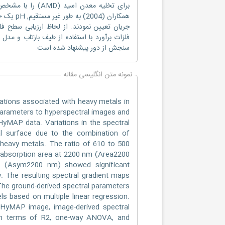
فلزات برآورد با استفاده از طیف بازتاب و مد
سنجش از دور پیشنهاد شده است.
نمونه متن انگلیسی مقاله
iations associated with heavy metals in
e parameters to hyperspectral images and
HyMAP data. Variations in the spectral
al surface due to the combination of
 heavy metals. The ratio of 610 to 500
, absorption area at 2200 nm (Area2200
m (Asym2200 nm) showed significant
y. The resulting spectral gradient maps
The ground-derived spectral parameters
els based on multiple linear regression.
a HyMAP image, image-derived spectral
in terms of R2, one-way ANOVA, and