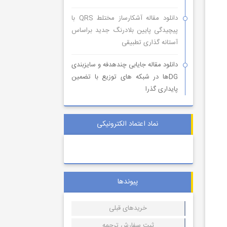
دانلود مقاله آشکارساز مختلط QRS با
پیچیدگی پایین بلادرنگ جدید براساس
آستانه گذاری تطبیقی
دانلود مقاله جایابی چندهدفه و سایزبندی
DGها در شبکه های توزیع با تضمین
پایداری گذرا
نماد اعتماد الکترونیکی
پیوندها
خریدهای قبلی
ثبت سفارش ترجمه