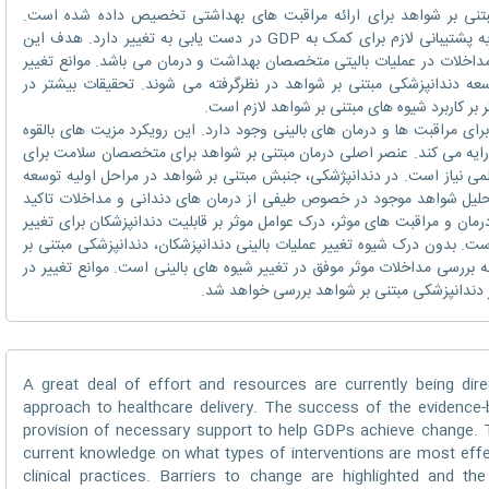
بتنی بر شواهد برای ارائه مراقبت های بهداشتی تخصیص داده شده است.
موفقیت جنبش مبتنی بر شواهد بستگی به ارایه پشتیبانی لازم برای کمک به GDP در دست یابی به تغییر دارد. هدف این
داخلات در عملیات بالیتی متخصصان بهداشت و درمان می باشد. موانع تغییر
عه دندانپزشکی مبتنی بر شواهد در نظرگرفته می شوند. تحقیقات بیشتر در
 کاربرد شیوه های مبتنی بر شواهد لازم است.
برای مراقبت ها و درمان های بالینی وجود دارد. این رویکرد مزیت های بالقوه
رایه می کند. عنصر اصلی درمان مبتنی بر شواهد برای متخصصان سلامت برای
لمی نیاز است. در دندانپژشکی، جنبش مبتنی بر شواهد در مراحل اولیه توسعه
تحلیل شواهد موجود در خصوص طیفی از درمان های دندانی و مداخلات تاکید
رمان و مراقبت های موثر، درک عوامل موثر بر قابلیت دندانپزشکان برای تغییر
است. بدون درک شیوه تغییر عملیات بالینی دندانپزشکان، دندانپزشکی مبتنی بر
ررسی مداخلات موثر موفق در تغییر شیوه های بالینی است. موانع تغییر در
از دندانپزشکی مبتنی بر شواهد بررسی خواهد شد.
A great deal of effort and resources are currently being dir
approach to healthcare delivery. The success of the evidenc
provision of necessary support to help GDPs achieve change. T
current knowledge on what types of interventions are most effe
clinical practices. Barriers to change are highlighted and th