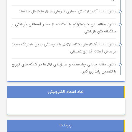
دانلود مقاله آنالیز ارتعاش اجباری تیرهای عمیق متخلخل هدفمند
دانلود مقاله بتن خودمتراکم با استفاده از معابر آسفالتی بازیافتی و
سنگدانه بتن بازیافتی
دانلود مقاله آشکارساز مختلط QRS با پیچیدگی پایین بلادرنگ جدید
براساس آستانه گذاری تطبیقی
دانلود مقاله جایابی چندهدفه و سایزبندی DGها در شبکه های توزیع
با تضمین پایداری گذرا
نماد اعتماد الکترونیکی
پیوندها