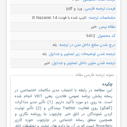
فرمت ترجمه فارسی:
ورد و pdf
مشخصات ترجمه:
تایپ شده با فونت B Nazanin 14
مقاله بیس:
خیر
کد محصول:
9412
درج شدن منابع داخل متن در ترجمه:
بله
ترجمه شدن توضیحات زیر تصاویر و جداول:
بله
ترجمه شدن متون داخل تصاویر و جداول:
خیر
نمونه ترجمه فارسی مقاله
چکیده
این مطالعه در رابطه با انتصاب مدیر مکالمات اختصاصی در
رسانه پخش برنامه عمومی فلاندرز، یعنی VRT انجام شده
است. ما روی دو مورد تأکید داریم: (1) تأثیر مدیر مذاکرات
(گفتگو) روی فعالیت Twitter بینندگان و (2) تأثیر توئیت
کردن شنوندگان در اتاق خبر. چارچوب ما روزنامه نگاری و
همچنین منطق رسانه اجتماعی در چارچوب حوزه کاری
Bourdieu است که در آن ما داده های توئیتر و تحقیقات اتاق