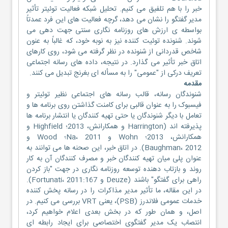
خبر را با هم تلفیق می کنیم. تحلیل شبکه فعالیت توئیتر تأثیر
مدیر گفتگو را نشان می دهد، گرچه فعالیت های این فرد عمدتاً
بواسطه ی ارزش های روزنامه نگاری سنتی جهت دهی می
شوند. شنونده توئیت کننده نیز به نوبه خود، که غالباً به عنون
شاخص قدردانی از شنونده در نظر گرفته می شود، روی کارهای
اتاق خبر تأثیر می گذارد. در نتیجه، داده های رسانه اجتماعی
تعریف درکی از "عمومی" را به مسأله ای بغرنج تبدیل می کنند.
مقدمه
شنوندگان رسانه، قالب رسانه های اجتماعی نظیر توئیتر و
فیسبوک را به عنوان قالبی برای کامنت گذاشتن روی برنامه ها و
تعامل با دیگر شنوندگان یا حتی تهیه کنندگان یا انتشار برنامه ها
پذیرفته اند (Harrington و همکارانش، 2013؛ Highfield و
همکارانش، 2013؛ Wohn و Na، 2011؛ Wood و
Baughman، 2012). در اتاق خبر، این صحنه ها می توانند به
عنوان پلی میان تهیه کنندگان خبر و مصرف کنندگان آن به کار
روند و بازتاب دهنده توسعه روزنامه نگاری در جهت "باز کردن
راهی برای گفتگو" باشند (Deuze و Fortunati، 2011:167).
در این مقاله، ما تأثیر مدیر مذاکرات را در رسانه پخش کننده
خدمات عمومی فلاندرز (PSB)، یعنی VRT بررسی می کنیم. در
اصل، و همان طور که در بخش بعدی اعلام خواهیم کرد،
انتصاب یک مدیر گفتگوی اختصاصی برای ایجاد رابطه ای