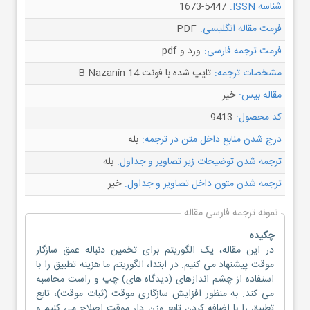
شناسه ISSN:
1673-5447
فرمت مقاله انگلیسی:
PDF
فرمت ترجمه فارسی:
ورد و pdf
مشخصات ترجمه:
تایپ شده با فونت B Nazanin 14
مقاله بیس:
خیر
کد محصول:
9413
درج شدن منابع داخل متن در ترجمه:
بله
ترجمه شدن توضیحات زیر تصاویر و جداول:
بله
ترجمه شدن متون داخل تصاویر و جداول:
خیر
نمونه ترجمه فارسی مقاله
چکیده
در این مقاله، یک الگوریتم برای تخمین دنباله عمق سازگار
موقت پیشنهاد می کنیم. در ابتدا، الگوریتم ما هزینه تطبیق را با
استفاده از چشم اندازهای (دیدگاه های) چپ و راست محاسبه
می کند. به منظور افزایش سازگاری موقت (ثبات موقت)، تابع
تطبیق را با اضافه کردن تابع وزن دار موقت اصلاح می کنیم و