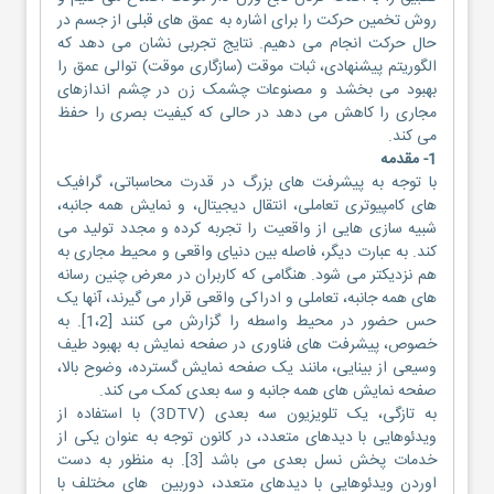
روش تخمین حرکت را برای اشاره به عمق های قبلی از جسم در
حال حرکت انجام می دهیم. نتایج تجربی نشان می دهد که
الگوریتم پیشنهادی، ثبات موقت (سازگاری موقت) توالی عمق را
بهبود می بخشد و مصنوعات چشمک زن در چشم اندازهای
مجاری را کاهش می دهد در حالی که کیفیت بصری را حفظ
می کند.
1- مقدمه
با توجه به پیشرفت های بزرگ در قدرت محاسباتی، گرافیک
های کامپیوتری تعاملی، انتقال دیجیتال، و نمایش همه جانبه،
شبیه سازی هایی از واقعیت را تجربه کرده و مجدد تولید می
کند. به عبارت دیگر، فاصله بین دنیای واقعی و محیط مجاری به
هم نزدیکتر می شود. هنگامی که کاربران در معرض چنین رسانه
های همه جانبه، تعاملی و ادراکی واقعی قرار می گیرند، آنها یک
حس حضور در محیط واسطه را گزارش می کنند [1،2]. به
خصوص، پیشرفت های فناوری در صفحه نمایش به بهبود طیف
وسیعی از بینایی، مانند یک صفحه نمایش گسترده، وضوح بالا،
صفحه نمایش های همه جانبه و سه بعدی کمک می کند.
به تازگی، یک تلویزیون سه بعدی (3DTV) با استفاده از
ویدئوهایی با دیدهای متعدد، در کانون توجه به عنوان یکی از
خدمات پخش نسل بعدی می باشد [3]. به منظور به دست
اوردن ویدئوهایی با دیدهای متعدد، دوربین های مختلف با