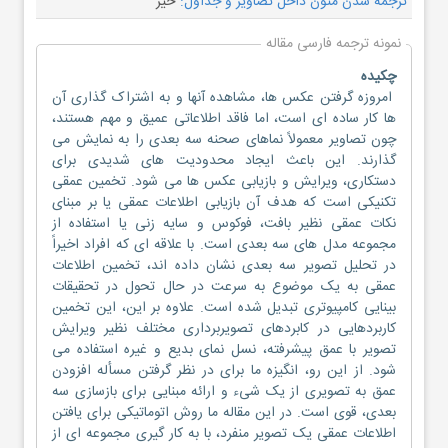
ترجمه شدن متون داخل تصاویر و جداول:
خیر
نمونه ترجمه فارسی مقاله
چکیده
امروزه گرفتن عکس ها، مشاهده آنها و به اشتراک گذاری آن
ها کار ساده ای است، اما فاقد اطلاعاتی عمیق و مهم هستند،
چون تصاویر معمولاً نماهای صحنه سه بعدی را به نمایش می
گذارند. این باعث ایجاد محدودیت های شدیدی برای
دستکاری، ویرایش و بازیابی عکس ها می شود. تخمین عمقی
تکنیکی است که هدف آن بازیابی اطلاعات عمقی یا بر مبنای
نکات عمقی نظیر بافت، فوکوس و سایه زنی یا استفاده از
مجموعه مدل های سه بعدی است. با علاقه ای که افراد اخیراً
در تحلیل تصویر سه بعدی نشان داده اند، تخمین اطلاعات
عمقی به یک موضوع به سرعت در حال تحول در تحقیقات
بینایی کامپیوتری تبدیل شده است. علاوه بر این، این تخمین
کاربردهایی در کابردهای تصویربرداری مختلف نظیر ویرایش
تصویر با عمق پیشرفته، نسل نمای بدیع و غیره استفاده می
شود. از این رو، انگیزه ما برای در نظر گرفتن مسأله افزودن
عمق به تصویری از یک شیء و ارائه مبنایی برای بازسازی سه
بعدی، قوی است. در این مقاله ما روش اتوماتیکی برای یافتن
اطلاعات عمقی یک تصویر منفرد، با به کار گیری مجموعه ای از