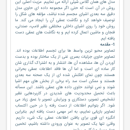
مدل های همان کلاس شیئی ارائه می نماییم. مزیت اصلی این
روش در آن است که حتی اگر مجموعه داده ای حاوی مدل
دقیق سه بعدی اشیای مجسم شده نباشد، مؤلفه های شکل را
توصیف خواهد کرد و نگاشت عمقی آن را ایجاد می کند. ما
روش خود را روی اشیای داخلی مختلفی نظیر لامپ، صندلی،
فنجان و ماشین اعمال کرده ایم و به نگاشت های عمقی دست
یافته ایم.
1- مقدمه
تصاویر محبو ترین واسط ها برای تجسم اطلاعات بوده اند.
تصاویر حاوی جزئیات بصری غنی از یک ساختار بوده و بدست
آوردن آن ها، مشاهده آن ها، انتشار و به اشتراک گذاری شان
کار ساده ای است و اما آن ها فاقد اطلاعات عمقی بحرانی
هستند چون نمای افکنش شده ای از یک صحنه سه بعدی
هستند و ممکن است سد راه برخی از بخش های مهم اشیا
شوند و نمی توانند حاوی داده های عمقی باشند. این مسأله
باعث تحمیل محدودیت های شدیدی در کاربردهایی نظیر
تشخیص تصویر، دستکاری و ویرایش تصویر با عمق زیاد می
شود. اگر بتوانیم اطلاعات از دست رفته را در حین اکتساب
تصاویر بازیابی نماییم، به امر مهمی دست یافته ایم. بنابراین
انگیزه ای قوی برای یافتن اطلاعات عمقی یک شیء داریم.
وقتی تنها یک تصویر به عنوان ورودی داشته باشیم، تخمین