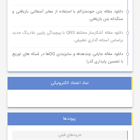
دانلود مقاله بتن خودمتراکم با استفاده از معابر آسفالتی بازیافتی و
سنگدانه بتن بازیافتی
دانلود مقاله آشکارساز مختلط QRS با پیچیدگی پایین بلادرنگ جدید
براساس آستانه گذاری تطبیقی
دانلود مقاله جایابی چندهدفه و سایزبندی DGها در شبکه های توزیع
با تضمین پایداری گذرا
نماد اعتماد الکترونیکی
پیوندها
خریدهای قبلی