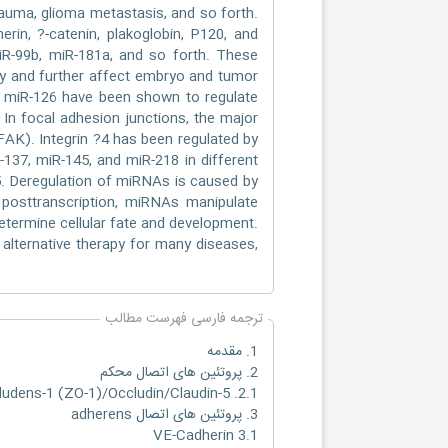
rauma, glioma metastasis, and so forth.
in, ?-catenin, plakoglobin, P120, and
miR-99b, miR-181a, and so forth. These
ity and further affect embryo and tumor
d miR-126 have been shown to regulate
 In focal adhesion junctions, the major
(FAK). Integrin ?4 has been regulated by
-137, miR-145, and miR-218 in different
. Deregulation of miRNAs is caused by
f posttranscription, miRNAs manipulate
determine cellular fate and development.
alternative therapy for many diseases,
ترجمه فارسی فهرست مطالب
1. مقدمه
2. پروتئین های اتصال محکم
2.1. Zonula Occludens-1 (ZO-1)/Occludin/Claudin-5
3. پروتئین های اتصال adherens
3.1 VE-Cadherin