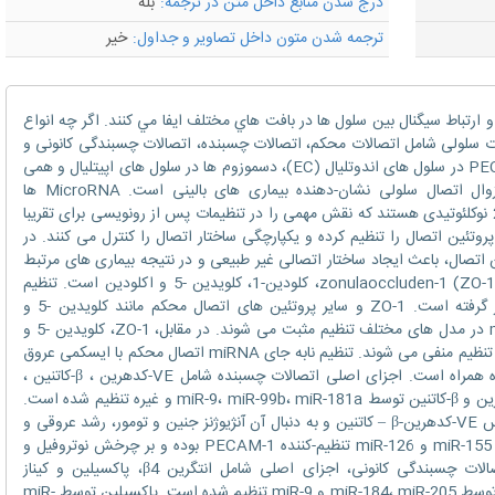
درج شدن منابع داخل متن در ترجمه:
بله
ترجمه شدن متون داخل تصاویر و جداول:
خیر
ارتباط سيگنال بين سلول ها در بافت هاي مختلف ايفا مي کنند. اگر چه انواع
ت سلولی شامل اتصالات محکم، اتصالات چسبنده، اتصالات چسبندگی کانونی و
اتصالات اختصاصی بافت مانند اتصالات PECAM-1 در سلول های اندوتلیال (EC)، دسموزوم ها در سلول های اپیتلیال و همی
دسموزوم در EC هستند. اختلال عملکرد و زوال اتصال سلولی نشان-دهنده بیماری های بالینی است. MicroRNA ها
(miRNA)، RNA های غیرکدشونده ی تقریبا 20 نوکلئوتیدی هستند که نقش مهمی را در تنظیمات پس از رونویسی برای تقریبا
می کنند. miRNA ها بیان ژن پروتئین اتصال را تنظیم کرده و یکپارچگی ساختار اتصال را کنترل می کنند. در
ی miRNA بیان ژن پروتئین اتصال، باعث ایجاد ساختار اتصالی غیر طبیعی و در نتیجه بیماری های مرتبط
می شود. اجزای اصلی اتصالات محکم شامل zonulaoccluden-1 (ZO-1)، کلودین-1، کلویدین -5 و اکلودین است. تنظیم
ZO-1 توسط miRNA بسیار مورد بررسی قرار گرفته است. ZO-1 و سایر پروتئین های اتصال محکم مانند کلویدین -5 و
اکلودین، توسط miR-126، miR-107 و miR21 در مدل های مختلف تنظیم مثبت می شوند. در مقابل، ZO-1، کلویدین -5 و
اکلودین توسط miR181a، miR98 و miR150 تنظیم منفی می شوند. تنظیم نابه جای miRNA اتصال محکم با ایسکمی عروق
میانی مغز، ترومای مغزی، متاستاز گلیوما و غیره همراه است. اجزای اصلی اتصالات چسبنده شامل VE-کدهرین ، β-کاتنین ،
پلاکوگلوبین، P120 و وینکولین است. VE-کدهرین و β-کاتنین توسط miR-9، miR-99b، miR-181a و غیره تنظیم شده است.
این تنظیمات به طور مستقیم بر پایداری کمپلکس VE-کدهرین-β – کاتنین و به دنبال آن آنژیوژنز جنین و تومور، رشد عروقی و
غیره تأثیر می گذارد. نشان داده شده است که miR-155 و miR-126 تنظیم-کننده PECAM-1 بوده و بر چرخش نوتروفیل و
یکپارچگی اتصال EC تاثیر می گذارد. در اتصالات چسبندگی کانونی، اجزای اصلی شامل انتگرین β4، پاکسیلین و کیناز
چسبندگی کانونی (FAK) هستند. اینتگرین β4 توسط miR-184، miR-205 و miR-9 تنظیم شده است. پاکسیلین توسط miR-