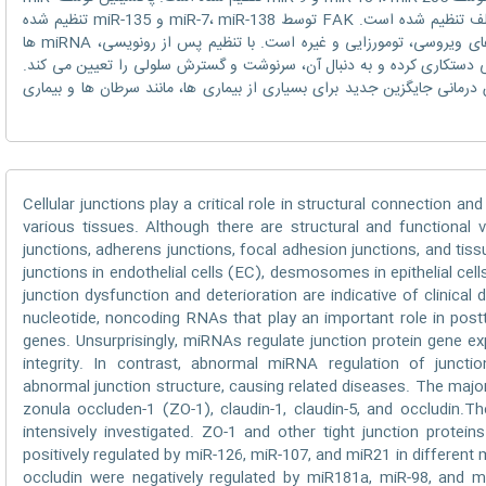
137، miR-145 و miR-218 در مدل های مختلف تنظیم شده است. FAK توسط miR-7، miR-138 و miR-135 تنظیم شده
است. عدم تنظیم miRNAs ناشی از عفونت های ویروسی، تومورزایی و غیره است. با تنظیم پس از رونویسی، miRNA ها
ولی دستکاری کرده و به دنبال آن، سرنوشت و گسترش سلولی را تعیین می کند.
مانی جایگزین جدید برای بسیاری از بیماری ها، مانند سرطان ها و بیماری
Cellular junctions play a critical role in structural connection a
various tissues. Although there are structural and functional var
junctions, adherens junctions, focal adhesion junctions, and ti
junctions in endothelial cells (EC), desmosomes in epithelial ce
junction dysfunction and deterioration are indicative of clini
nucleotide, noncoding RNAs that play an important role in posttr
genes. Unsurprisingly, miRNAs regulate junction protein gene ex
integrity. In contrast, abnormal miRNA regulation of juncti
abnormal junction structure, causing related diseases. The majo
zonula occluden-1 (ZO-1), claudin-1, claudin-5, and occludin.
intensively investigated. ZO-1 and other tight junction protei
positively regulated by miR-126, miR-107, and miR21 in different m
occludin were negatively regulated by miR181a, miR-98, and 