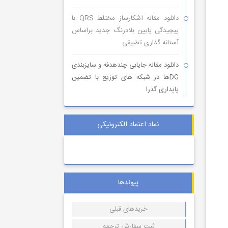
دانلود مقاله آشکارساز مختلط QRS با
پیچیدگی پایین بلادرنگ جدید براساس
آستانه گذاری تطبیقی
دانلود مقاله جایابی چندهدفه و سایزبندی
DGها در شبکه های توزیع با تضمین
پایداری گذرا
نماد اعتماد الکترونیکی
پیوندها
خریدهای قبلی
ثبت سفارش ترجمه