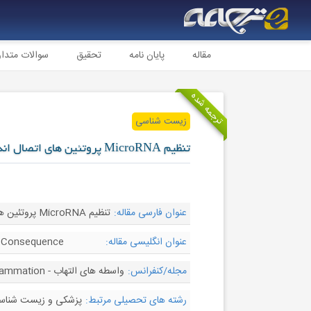
مقاله
پایان نامه
تحقیق
سوالات متدا
ترجمه شده
زیست شناسی
تنظیم MicroRNA پروتئین های اتصال اندوتلیال و نتيجه بالينی
عنوان فارسی مقاله:
تنظیم MicroRNA پروتئین های اتصال اندوتلیال و نتيجه بالينی
عنوان انگلیسی مقاله:
al Consequence
مجله/کنفرانس:
واسطه های التهاب - Mediators of Inflammation
رشته های تحصیلی مرتبط:
پزشکی و زیست شناس