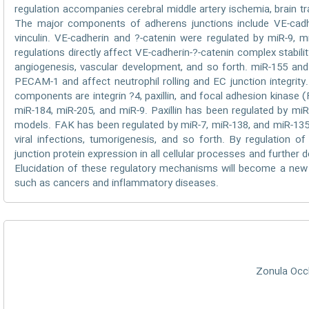
regulation accompanies cerebral middle artery ischemia, brain t
The major components of adherens junctions include VE-cadher
vinculin. VE-cadherin and ?-catenin were regulated by miR-9, 
regulations directly affect VE-cadherin-?-catenin complex stabil
angiogenesis, vascular development, and so forth. miR-155 an
PECAM-1 and affect neutrophil rolling and EC junction integrity.
components are integrin ?4, paxillin, and focal adhesion kinase 
miR-184, miR-205, and miR-9. Paxillin has been regulated by miR
models. FAK has been regulated by miR-7, miR-138, and miR-135
viral infections, tumorigenesis, and so forth. By regulation o
junction protein expression in all cellular processes and further 
Elucidation of these regulatory mechanisms will become a new 
such as cancers and inflammatory diseases.