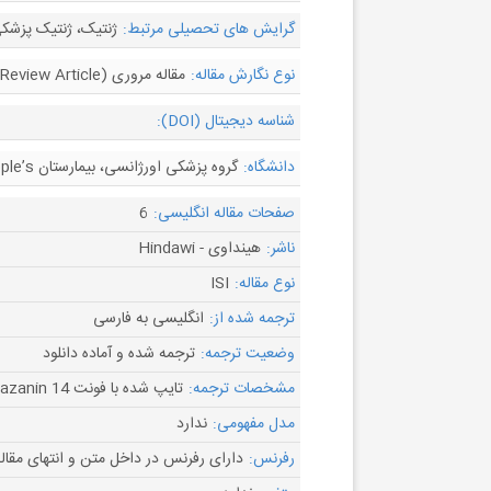
گرایش های تحصیلی مرتبط:
ژنتیک، ژنتیک پزشکی
نوع نگارش مقاله:
مقاله مروری (Review Article)
شناسه دیجیتال (DOI):
دانشگاه:
گروه پزشکی اورژانسی، بیمارستان Tenth People’s شانگهای، دانشگاه Tongji، شانگهای، چین
صفحات مقاله انگلیسی:
6
ناشر:
هینداوی - Hindawi
نوع مقاله:
ISI
ترجمه شده از:
انگلیسی به فارسی
وضعیت ترجمه:
ترجمه شده و آماده دانلود
مشخصات ترجمه:
تایپ شده با فونت B Nazanin 14
مدل مفهومی:
ندارد
رفرنس:
دارای رفرنس در داخل متن و انتهای مقال