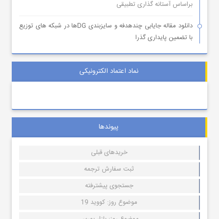
براساس آستانه گذاری تطبیقی
دانلود مقاله جایابی چندهدفه و سایزبندی DGها در شبکه های توزیع
با تضمین پایداری گذرا
نماد اعتماد الکترونیکی
پیوندها
خریدهای قبلی
ثبت سفارش ترجمه
جستجوی پیشترفته
موضوع روز: کووید 19