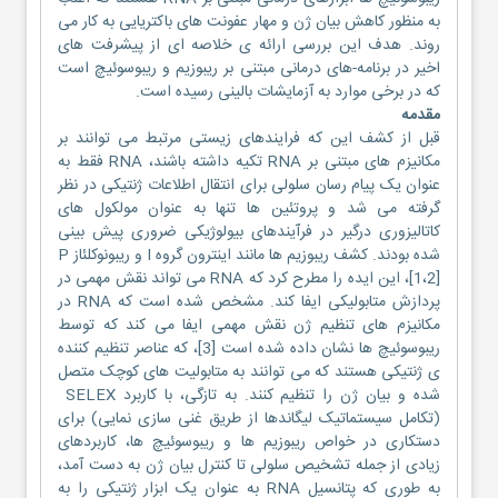
به منظور کاهش بیان ژن و مهار عفونت های باکتریایی به کار می
روند. هدف این بررسی ارائه ی خلاصه ای از پیشرفت های
اخیر در برنامه-های درمانی مبتنی بر ریبوزیم و ریبوسوئیچ است
که در برخی موارد به آزمایشات بالینی رسیده است.
مقدمه
قبل از کشف این که فرایندهای زیستی مرتبط می توانند بر
مکانیزم های مبتنی بر RNA تکیه داشته باشند، RNA فقط به
عنوان یک پیام رسان سلولی برای انتقال اطلاعات ژنتیکی در نظر
گرفته می شد و پروتئین ها تنها به عنوان مولکول های
کاتالیزوری درگیر در فرآیندهای بیولوژیکی ضروری پیش بینی
شده بودند. کشف ریبوزیم ها مانند اینترون گروه I و ریبونوکلئاز P
[1،2]، این ایده را مطرح کرد که RNA می تواند نقش مهمی در
پردازش متابولیکی ایفا کند. مشخص شده است که RNA در
مکانیزم های تنظیم ژن نقش مهمی ایفا می کند که توسط
ریبوسوئیچ ها نشان داده شده است [3]، که عناصر تنظیم کننده
ی ژنتیکی هستند که می توانند به متابولیت های کوچک متصل
شده و بیان ژن را تنظیم کنند. به تازگی، با کاربرد SELEX
(تکامل سیستماتیک لیگاندها از طریق غنی سازی نمایی) برای
دستکاری در خواص ریبوزیم ها و ریبوسوئیچ ها، کاربردهای
زیادی از جمله تشخیص سلولی تا کنترل بیان ژن به دست آمد،
به طوری که پتانسیل RNA به عنوان یک ابزار ژنتیکی را به