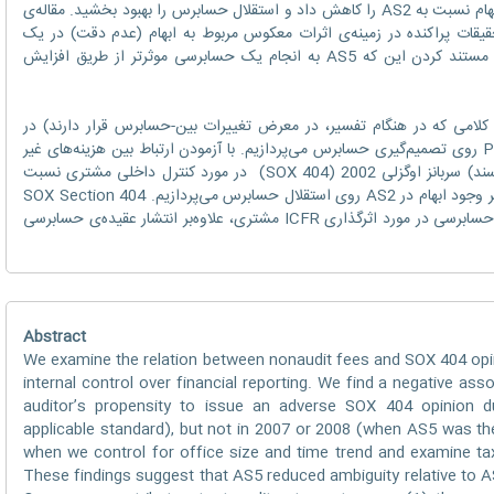
هستند. این یافته‌ها نشان می‌دهند که AS5، ابهام نسبت به AS2 را کاهش داد و استقلال حسابرس را بهبود بخشید. مقاله‌ی
دو جریان تحقیقاتی کمک می‌کند: 1) تحقیقات پراکنده در زمینه‌ی اثرات معکوس مربوط به ابهام (عدم دقت) در یک
استاندارد حسابرسی، و 2) تحقیقات AS5، با مستند کردن این که AS5 به انجام یک حسابرسی موثرتر از طریق افزایش
لی کلامی که در هنگام تفسیر، در معرض تغییرات بین-حسابرس قرار دارند) در
استاندارد حسابرسی شماره‌ی 2 (AS2) PCAOB روی تصمیم‌گیری حسابرس می‌پردازیم. با آزمودن ارتباط بین هزینه‌های غیر
حسابرسی و عقیده‌ی حسابرسی کنترل قانون (سند) سربانز اوگزلی 2002 (SOX 404) در مورد کنترل داخلی مشتری نسبت
گزارش مالی (ICFR)، ما به ویژه به بررسی تاثیر وجود ابهام در AS2 روی استقلال حسابرس می‌پردازیم. SOX Section 404
اساسا حسابرس را ملزم به انتشار یک عقیده‌ی حسابرسی در مورد اثرگذاری ICFR مشتری، علاوه‌بر انتشار عقیده‌ی حسابرسی
Abstract
We examine the relation between nonaudit fees and SOX 404 opin
internal control over financial reporting. We find a negative as
auditor’s propensity to issue an adverse SOX 404 opinion
applicable standard), but not in 2007 or 2008 (when AS5 was the
when we control for office size and time trend and examine ta
These findings suggest that AS5 reduced ambiguity relative to 