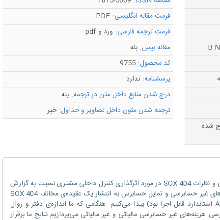
شناسه ISSN:
1815-5669
فرمت مقاله انگلیسی:
PDF
فرمت ترجمه فارسی:
ورد و pdf
مقاله بیس:
بله
کد محصول:
9755
ه
پرسشنامه:
ندارد
درج شدن منابع داخل متن در ترجمه:
بله
ترجمه شدن متون داخل تصاویر و جداول:
خیر
رج شده
ما به بررسی ارتباط بین هزینه‌های غیر حسابرسی و نظرات SOX 404 در مورد اثرگذاری کنترل داخلی مشتری نسبت به گزارش
مالی می‌پردازیم. ما ارتباطی منفی را بین هزینه‌های غیر حسابرسی و تمایل حسابرس به انتشار یک عقیده‌ی مخالف SOX 404
در طول سال‌های 2006-2004 (هنگامی که AS5 استاندارد قابل اجرا بود) پیدا می‌کنیم. هنگامی که ما اندازه‌ی دفتر و روال
رسی هزینه‌های غیر حسابرسی مالیاتی و غیر مالیاتی می‌پردازیم نتایج ما برقرار