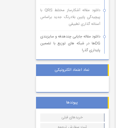
دانلود مقاله آشکارساز مختلط QRS با
پیچیدگی پایین بلادرنگ جدید براساس
آستانه گذاری تطبیقی
دانلود مقاله جایابی چندهدفه و سایزبندی
DGها در شبکه های توزیع با تضمین
پایداری گذرا
نماد اعتماد الکترونیکی
پیوندها
خریدهای قبلی
ثبت سفارش ترجمه