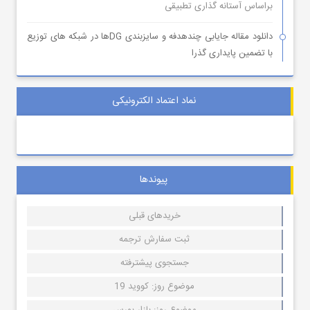
براساس آستانه گذاری تطبیقی
دانلود مقاله جایابی چندهدفه و سایزبندی DGها در شبکه های توزیع
با تضمین پایداری گذرا
نماد اعتماد الکترونیکی
پیوندها
خریدهای قبلی
ثبت سفارش ترجمه
جستجوی پیشترفته
موضوع روز: کووید 19