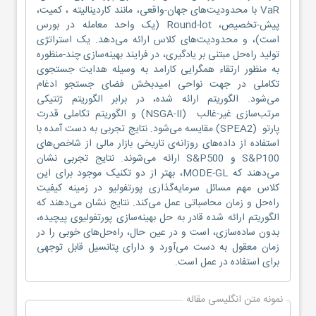
VaR با محدودیت‌های جهان-واقعی، مانند کاردینالیته ، کمیت،
پیش-تخصیص، Round-lot (یک واحد معامله در بورس
است)، و محدودیت‌های کلاس ارائه می‌دهد. یک استراتژی
تولید راه‌حل مبتنی بر یادگیری، در فرایند بهینه‌سازی چند-منظوره
به منظور ارتقاء همگرایی کارامد به وسیله هدایت جستجوی
تکاملی در جهت نواحی امیدبخش فضای جستجو ادغام
می‌شود. الگوریتم ارائه شده، در برابر الگوریتم ژنتیکی
مرتب‌سازی غیر-غالب (NSGA-II) و الگوریتم تکاملی قدرت
پارتو (SPEA2) مقایسه می‌شود. نتایج تجربی به دست آمده با
استفاده از داده‌های روزانه‌ی تاریخی بازار مالی از شاخص‌های
S&P100 و S&P500 ارائه می‌شوند. نتایج تجربی نشان
می‌دهند که MODE-GL، بهتر از دو تکنیک موجود برای این
کلاس مهم مسائل سرمایه‌گذاری پورتفولیو در زمینه کیفیت
راه‌حل و زمان محاسباتی عمل می‌کند. نتایج نشان می‌دهند که
الگوریتم ارائه شده قادر به حل بهینه‌سازی پورتفولیوی پیچیده،
بدون ساده‌سازی، است و در عین حال، راه‌حل‌های خوبی را در
زمان معقول به دست می‌آورد و دارای پتانسیل قابل توجهی
برای استفاده در عمل است.
نمونه متن انگلیسی مقاله