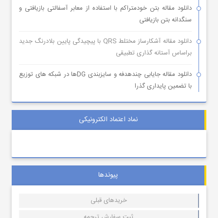
دانلود مقاله بتن خودمتراکم با استفاده از معابر آسفالتی بازیافتی و
سنگدانه بتن بازیافتی
دانلود مقاله آشکارساز مختلط QRS با پیچیدگی پایین بلادرنگ جدید
براساس آستانه گذاری تطبیقی
دانلود مقاله جایابی چندهدفه و سایزبندی DGها در شبکه های توزیع
با تضمین پایداری گذرا
نماد اعتماد الکترونیکی
پیوندها
خریدهای قبلی
ثبت سفارش ترجمه