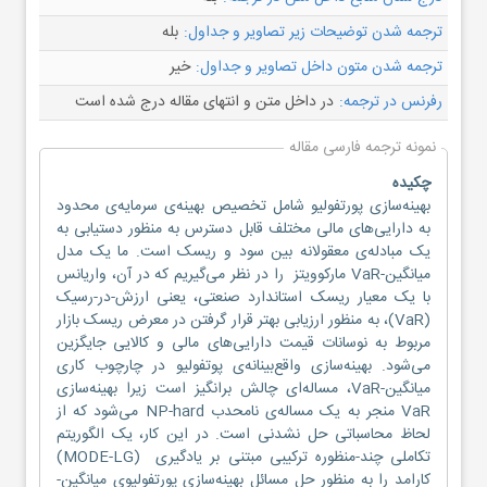
ترجمه شدن توضیحات زیر تصاویر و جداول:
بله
ترجمه شدن متون داخل تصاویر و جداول:
خیر
رفرنس در ترجمه:
در داخل متن و انتهای مقاله درج شده است
نمونه ترجمه فارسی مقاله
چکیده
بهینه‌سازی پورتفولیو شامل تخصیص بهینه‌ی سرمایه‌ی محدود
به دارایی‌های مالی مختلف قابل دسترس به منظور دستیابی به
یک مبادله‌ی معقولانه بین سود و ریسک است. ما یک مدل
میانگین-VaR مارکوویتز را در نظر می‌گیریم که در آن، واریانس
با یک معیار ریسک استاندارد صنعتی، یعنی ارزش-در-رسیک
(VaR)، به منظور ارزیابی بهتر قرار گرفتن در معرض ریسک بازار
مربوط به نوسانات قیمت دارایی‌های مالی و کالایی جایگزین
می‌شود. بهینه‌سازی واقع‌بینانه‌ی پوتفولیو در چارچوب کاری
میانگین-VaR، مساله‌ای چالش برانگیز است زیرا بهینه‌سازی
VaR منجر به یک مساله‌ی نامحدب NP-hard می‌شود که از
لحاظ محاسباتی حل نشدنی است. در این کار، یک الگوریتم
تکاملی چند-منظوره ترکیبی مبتنی بر یادگیری (MODE-LG)
کارامد را به منظور حل مسائل بهینه‌سازی پورتفولیوی میانگین-