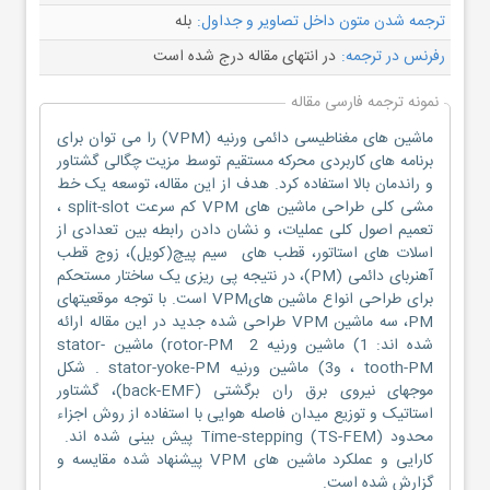
ترجمه شدن متون داخل تصاویر و جداول:
بله
رفرنس در ترجمه:
در انتهای مقاله درج شده است
نمونه ترجمه فارسی مقاله
ماشین های مغناطیسی دائمی ورنیه (VPM) را می توان برای
برنامه های کاربردی محرکه مستقیم توسط مزیت چگالی گشتاور
و راندمان بالا استفاده کرد. هدف از این مقاله، توسعه یک خط
مشی کلی طراحی ماشین های VPM کم سرعت split-slot ،
تعمیم اصول کلی عملیات، و نشان دادن رابطه بین تعدادی از
اسلات های استاتور، قطب های سیم پیچ(کویل)، زوج قطب
آهنربای دائمی (PM)، در نتیجه پی ریزی یک ساختار مستحکم
برای طراحی انواع ماشین هایVPM است. با توجه موقعیتهای
PM، سه ماشین VPM طراحی شده جدید در این مقاله ارائه
شده اند: 1) ماشین ورنیه rotor-PM 2) ماشین stator-
tooth-PM ، و3) ماشین ورنیه stator-yoke-PM . شکل
موجهای نیروی برق ران برگشتی (back-EMF)، گشتاور
استاتیک و توزیع میدان فاصله هوایی با استفاده از روش اجزاء
محدود Time-stepping (TS-FEM) پیش بینی شده اند.
کارایی و عملکرد ماشین های VPM پیشنهاد شده مقایسه و
گزارش شده است.