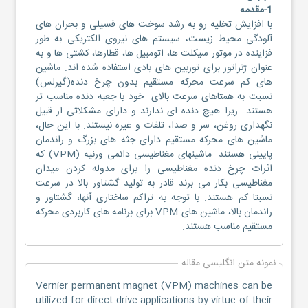
1-مقدمه
با افزایش تخلیه رو به رشد سوخت های فسیلی و بحران های
آلودگی محیط زیست، سیستم های نیروی الکتریکی به طور
فزاینده در موتور سیکلت ها، اتومبیل ها، قطارها، کشتی ها و به
عنوان ژنراتور برای توربین های بادی استفاده شده اند. ماشین
های کم سرعت محرکه مستقیم بدون چرخ دنده(گیرلس)
نسبت به همتاهای سرعت بالای خود با جعبه دنده مناسب تر
هستند زیرا هیچ دنده ای ندارند و دارای مشکلاتی از قبیل
نگهداری روغن، سر و صدا، تلفات و غیره نیستند. با این حال،
ماشین های محرکه مستقیم دارای جثه های بزرگ و راندمان
پایینی هستند. ماشینهای مغناطیسی دائمی ورنیه (VPM) که
اثرات چرخ دنده مغناطیسی را برای مدوله کردن میدان
مغناطیسی بکار می برند قادر به تولید گشتاور بالا در سرعت
نسبتا کم هستند. با توجه به تراکم ساختاری آنها، گشتاور و
راندمان بالا، ماشین های VPM برای برنامه های کاربردی محرکه
مستقیم مناسب هستند.
نمونه متن انگلیسی مقاله
Vernier permanent magnet (VPM) machines can be
utilized for direct drive applications by virtue of their