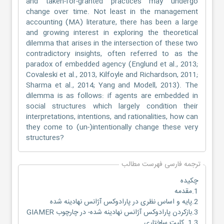
and taken-for-granted practices may undergo
change over time. Not least in the management
accounting (MA) literature, there has been a large
and growing interest in exploring the theoretical
dilemma that arises in the intersection of these two
contradictory insights, often referred to as the
paradox of embedded agency (Englund et al., 2013;
Covaleski et al., 2013, Kilfoyle and Richardson, 2011;
Sharma et al., 2014; Yang and Modell, 2013). The
dilemma is as follows: if agents are embedded in
social structures which largely condition their
interpretations, intentions, and rationalities, how can
they come to (un-)intentionally change these very
structures?
ترجمه فارسی فهرست مطالب
چکیده
1.مقدمه
2.پایه و اساس نظری در پارادوکس آژانس نهادینه شده
3.بازکردن پارادوکس آژانس نهادینه شده- در چارچوب GIAMER
1.3. کلیت ساختاری