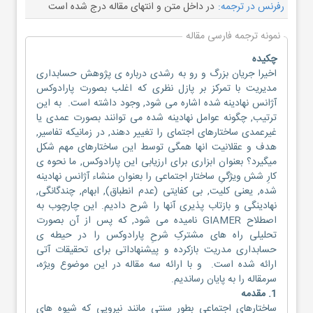
رفرنس در ترجمه:
در داخل متن و انتهای مقاله درج شده است
نمونه ترجمه فارسی مقاله
چکیده
اخیرا جریان بزرگ و رو به رشدی درباره ی پژوهش حسابداری
مدیریت با تمرکز بر پازل نظری که اغلب بصورت پارادوکس
آژانس نهادینه شده اشاره می شود, وجود داشته است. به این
ترتیب, چگونه عوامل نهادینه شده می توانند بصورت عمدی یا
غیرعمدی ساختارهای اجتمای را تغییر دهند, در زمانیکه تفاسیر,
هدف و عقلانیت انها همگی توسط این ساختارهای مهم شکل
میگیرد؟ بعنوان ابزاری برای ارزیابی این پارادوکس, ما نحوه ی
کارِ شش ویژگیِ ساختار اجتماعی را بعنوان منشاء آژانس نهادینه
شده, یعنی کلیت, بی کفایتی (عدم انطباق), ابهام, چندگانگی,
نهادینگی و بازتاب پذیری آنها را شرح دادیم. این چارچوب به
اصطلاح GIAMER نامیده می شود, که پس از آن بصورت
تحلیلی راه های مشترکِ شرحِ پارادوکس را در حیطه ی
حسابداری مدریت بازکرده و پیشنهاداتی برای تحقیقات آتی
ارائه شده است. و با ارائه سه مقاله در این موضوع ویژه،
سرمقاله را به پایان رساندیم.
1. مقدمه
ساختارهای اجتماعی بطور سنتی مانند نیرویی که شیوه های