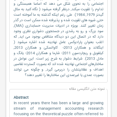
اجتماعی را به نحوی شکل می دهد که اساسا همبستگی و
تداوم را تقویت میکند, درنظر گرفته میشود ( نگاه کنید به مثال
گیدنز 1979, 1984). علی رغم اینکه گذشته به ما آموخته است
حتی شیوه های تقویت شده و پذیرفته شده ممکن است در گذر
زمان تغییر کنند. بویژه در ادبیات مدیریت حسابداری (MA),
سود بزرگ و رو به رشدی در جستجوی دشواری نظری وجود
دارد که در اتصال این دو دیدگاه متناقض بوجود می اید, که
اغلب بعنوان پارادوکس عامل نهادینه شده اشاره میشود (
اینگلاند و همکاران 2013؛ کاوالسکی و همکاران 2013,
کیلفویل و ریچاردسون 2011؛ شارما و همکاران 2014؛ یانگ و
مادل 2013). شرایط دشوار به شرح زیر است: این عوامل در
ساختارهای اجتماعی نهادینه شده اند که بصورت گسترده تفاسیر,
اهداف و عقلانیتشان را دربرمی گیرد, و چگونه می توانند
بصورت عمدی یا غیرعمدی این ساختارها را تغییر دهند؟
نمونه متن انگلیسی مقاله
Abstract
In recent years there has been a large and growing
stream of management accounting research
focusing on the theoretical puzzle often referred to