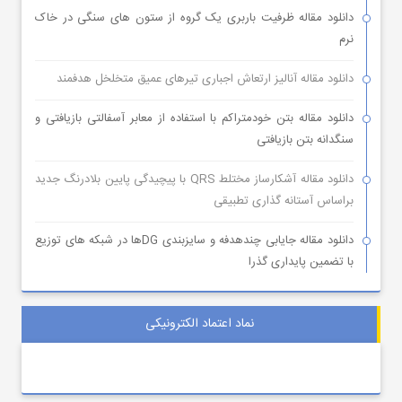
دانلود مقاله ظرفیت باربری یک گروه از ستون های سنگی در خاک
نرم
دانلود مقاله آنالیز ارتعاش اجباری تیرهای عمیق متخلخل هدفمند
دانلود مقاله بتن خودمتراکم با استفاده از معابر آسفالتی بازیافتی و
سنگدانه بتن بازیافتی
دانلود مقاله آشکارساز مختلط QRS با پیچیدگی پایین بلادرنگ جدید
براساس آستانه گذاری تطبیقی
دانلود مقاله جایابی چندهدفه و سایزبندی DGها در شبکه های توزیع
با تضمین پایداری گذرا
نماد اعتماد الکترونیکی