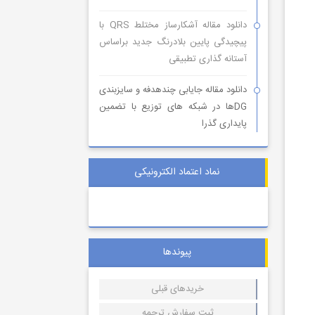
دانلود مقاله آشکارساز مختلط QRS با
پیچیدگی پایین بلادرنگ جدید براساس
آستانه گذاری تطبیقی
دانلود مقاله جایابی چندهدفه و سایزبندی
DGها در شبکه های توزیع با تضمین
پایداری گذرا
نماد اعتماد الکترونیکی
پیوندها
خریدهای قبلی
ثبت سفارش ترجمه