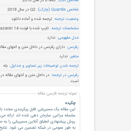
شاخص SJR:
0.443 در سال 2018
شاخص Quartile (چارک):
Q2 در سال 2018
وضعیت ترجمه:
ترجمه شده و آماده دانلود
مشخصات ترجمه:
تایپ شده با فونت B Nazanin 14
مدل مفهومی:
ندارد
رفرنس:
دارای رفرنس در داخل متن و انتهای مقال
متغیر:
ندارد
ترجمه شدن توضیحات زیر تصاویر و جداول:
بله
رفرنس در ترجمه:
در داخل متن و انتهای مقاله د
است
نمونه ترجمه فارسی مقاله
چکیده
سلسله مراتبی سازمان دهی شده اند ارائه می ک
روش پیشنهادی انطباق آنلاین مسیریابی را به 