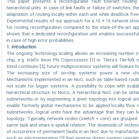
This paper presents a reconfigurable fault tolerant routing
hierarchical units. In case of link faults or failure of switches,
adaptation of routing locally within each unit while deadlock fre
Experimental results of our approach for a 16 × 16 network sho
for routing reconfiguration compared to the state-of-the-art app
shows that a dedicated reconfiguration unit enables successful
in case of high error probabilities.
1. Introduction
The ongoing technology scaling allows an increasing number o
chip, e.g. Intel’s Xeon Phi Coprocessor [1] or Tilera’s Tile-MX 
trend continues [3], future multiprocessor systems will feature h
The increasing size of on-chip systems poses a new cha
Mechanisms implemented in an NoC, such as table-based routin
not scale for bigger systems. A possibility to cope with scalab
hierarchical structure to NoCs. A hierarchical NoC can be obta
subnetworks or by segmenting a given topology into logical uni
enable formerly global mechanisms to be applied locally thus 
subnetworks, logical units have the advantage that they can b
topology. Typically, network nodes (switch + core) are grouped int
same task and share a spatial relation. The downside of technolo
of occurrence of permanent faults in an NoC due to manufacturi
such as electromigration [5] that emerge during system operatio