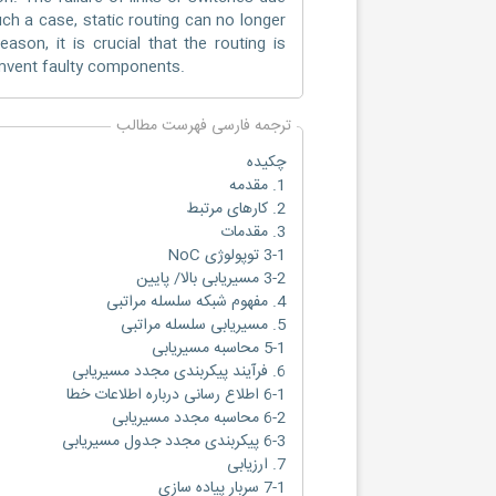
uch a case, static routing can no longer
son, it is crucial that the routing is
umvent faulty components.
ترجمه فارسی فهرست مطالب
چکیده
1. مقدمه
2. کارهای مرتبط
3. مقدمات
3-1 توپولوژی NoC
3-2 مسیریابی بالا/ پایین
4. مفهوم شبکه سلسله مراتبی
5. مسیریابی سلسله مراتبی
5-1 محاسبه مسیریابی
6. فرآیند پیکربندی مجدد مسیریابی
6-1 اطلاع رسانی درباره اطلاعات خطا
6-2 محاسبه مجدد مسیریابی
6-3 پیکربندی مجدد جدول مسیریابی
7. ارزیابی
7-1 سربار پیاده سازی