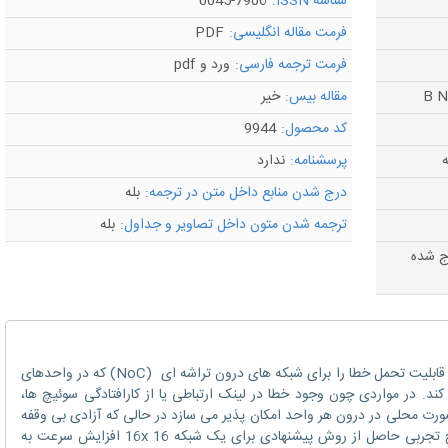
شناسه ISSN:
0045-7906
فرمت مقاله انگلیسی:
PDF
فرمت ترجمه فارسی:
ورد و pdf
مقاله بیس:
خیر
کد محصول:
9944
ه
پرسشنامه:
ندارد
درج شدن منابع داخل متن در ترجمه:
بله
ترجمه شدن متون داخل تصاویر و جداول:
بله
رج شده
این مقاله یک مسیریابی قابل پیکربندی مجدد با قابلیت تحمل خطا را برای شبکه های درون تراشه ای (NoC) که در واحدهای
ند. در مواردی چون وجود خطا در لینک ارتباطی یا از کارافتادگی سوئیچ ها،
صورت محلی در درون هر واحد امکان پذیر می سازد در حالی که آزادی بی وقفه
به طور عمومی در شبکه تضمین می شود. نتایج تجربی حاصل از روش پیشنهادی برای یک شبکه 16x 16 افزایش سرعت به