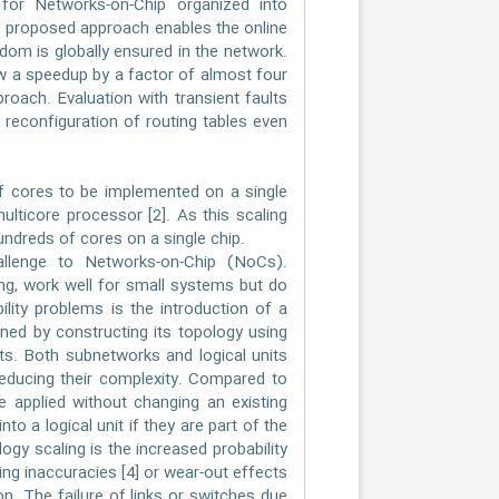
 for Networks-on-Chip organized into
 the proposed approach enables the online
edom is globally ensured in the network.
w a speedup by a factor of almost four
roach. Evaluation with transient faults
 reconfiguration of routing tables even
f cores to be implemented on a single
multicore processor [2]. As this scaling
undreds of cores on a single chip.
llenge to Networks-on-Chip (NoCs).
g, work well for small systems but do
ility problems is the introduction of a
ined by constructing its topology using
ts. Both subnetworks and logical units
reducing their complexity. Compared to
e applied without changing an existing
o a logical unit if they are part of the
gy scaling is the increased probability
ng inaccuracies [4] or wear-out effects
n. The failure of links or switches due