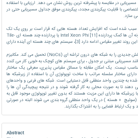
د مسیریابی در مقایسه با پیشرفته ترین روش نشان می دهد. ارزیابی با استفاده
تصاصی با قابلیت پیکربندی مجدد، پیکربندی موفق جداول مسیریابی حتی در
ی سازد.
ی سبب شده است که افزایش تعداد هسته هایی که قرار است بر روی یک تک
تراشه پیادخ سازی شود امکان پذیر شود که نمونه آن ها کمک پردازنده Intel Xeon Phi [11] یا پردازنده چند هسته ای Tile-
MX شرکت Tilera [2] است. با توجه به این که این روند تغییر مقیاس ادامه دارد [3]، سیستم های چند هسته ای آینده دارای
افزایش اندازه سیستم های درون تراشه ای چالش جدیدی را به شبکه های درون تراشه ای (NoCs) تحمیل می کند. مکانیزم
ی می شوند همانند مسیریابی مبتنی بر جدول ، برای سیستم های کوچک به خوبی کار می کندد
ناسب نیست. یک امکان مقابله با مسائل مقیاس پذیری، معرفی یک ساختار
لسله مراتبی برای NoC ها است. کی NoC دارای ساختار سلسله مراتب با ساخت توپولوژی آن با استفاده از زیرشبکه ها
 شده به چندین واحد منطقی قابل دستیابی است. شبکه های فرعی و واحدهای
 دهند تا به صورت محلی به کار گرفته شوند و در نتیجه پیچیدگی آن ها را
یرشبکه ها دارای این مزیت هستند که بدون تغییر توپولوژی موجود قابل به
 (سوئیچ + هسته ) در یک واحد منطقی گروه بندی می شوند البته در صورتی
 و یک ارتباط فضایی را به اشتراک بگذارند.
Abstract