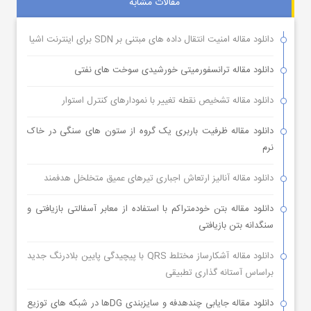
مقالات مشابه
دانلود مقاله امنیت انتقال داده های مبتنی بر SDN برای اینترنت اشیا
دانلود مقاله ترانسفورمیتی خورشیدی سوخت های نفتی
دانلود مقاله تشخیص نقطه تغییر با نمودارهای کنترل استوار
دانلود مقاله ظرفیت باربری یک گروه از ستون های سنگی در خاک
نرم
دانلود مقاله آنالیز ارتعاش اجباری تیرهای عمیق متخلخل هدفمند
دانلود مقاله بتن خودمتراکم با استفاده از معابر آسفالتی بازیافتی و
سنگدانه بتن بازیافتی
دانلود مقاله آشکارساز مختلط QRS با پیچیدگی پایین بلادرنگ جدید
براساس آستانه گذاری تطبیقی
دانلود مقاله جایابی چندهدفه و سایزبندی DGها در شبکه های توزیع