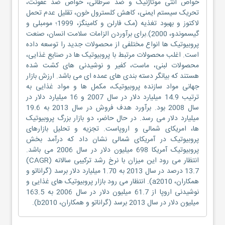
خواص آنتی موتاژنیک و ضد سرطانی، خواص ضد عفونت،
تحریک سیستم ایمنی، کاهش کلسترول خون، تقلیل عدم تحمل
لاکتوز و بهبود تغذیه (مک فارلن و کامینگز، 1999؛ مومبلی و
گیسموندو، 2000).برای برآوردن الزامات سلامت انسان، صنعت
پروبیوتیک ها انواع مختلفی از محصولات جدید را توسعه داده
است. اغلب محصولات مرتبط با پروبیوتیک ها در صنایع غذایی،
محصولات لبنی، ماست، کفیر و نوشیدنی های کشت شده
هستند که بیانگر دسته بندی های عمده ای می باشد. ارزش بازار
جهانی مواد سازنده پروبیوتیک، مکمل ها و مواد غذایی به
ترتیب 14.9 میلیارد دلار در سال 2007 و 16 میلیارد دلار در
سال 2008 بود. برآورد هدف فروش در سال 2013 به 19.6
میلیارد دلار می رسد. در حال حاضر، دو بازار بزرگ پروبیوتیک
ها، امریکای شمالی و اروپاست. تجزیه و تحلیل بازارهای
پروبیوتیک در آمریکای شمالی نشان داد که درآمد بخش
پروبیوتیک آمریکا 698 میلیون دلار در سال 2006 می باشد.
انتظار می رود این میزان با نرخ رشد ترکیبی سالانه (CAGR)
13.7 درصد در سال 2013 به 1.70 میلیارد دلار برسد (گراناتو و
همکاران، a2010). انتظار می رود بازار پروبیوتیک های غذایی و
نوشیدنی اروپا از 61.7 میلیون دلار در سال 2006 به 163.5
میلیون دلار در سال 2013 برسد (گراناتو و همکاران، b2010).