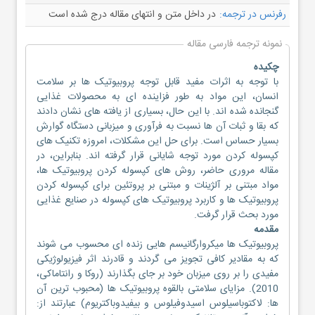
رفرنس در ترجمه:
در داخل متن و انتهای مقاله درج شده است
نمونه ترجمه فارسی مقاله
چکیده
با توجه به اثرات مفید قابل توجه پروبیوتیک ها بر سلامت
انسان، این مواد به طور فزاینده ای به محصولات غذایی
گنجانده شده اند. با این حال، بسیاری از یافته های نشان دادند
که بقا و ثبات آن ها نسبت به فرآوری و میزبانی دستگاه گوارش
بسیار حساس است. برای حل این مشکلات، امروزه تکنیک های
کپسوله کردن مورد توجه شایانی قرار گرفته اند. بنابراین، در
مقاله مروری حاضر، روش های کپسوله کردن پروبیوتیک ها،
مواد مبتنی بر آلژینات و مبتنی بر پروتئین برای کپسوله کردن
پروبیوتیک ها و کاربرد پروبیوتیک های کپسوله در صنایع غذایی
مورد بحث قرار گرفت.
مقدمه
پروبیوتیک ها میکروارگانیسم هایی زنده ای محسوب می شوند
که به مقادیر کافی تجویز می گردند و قادرند اثر فیزیولوژیکی
مفیدی را بر روی میزبان خود بر جای بگذارند (روکا و رانتاماکی،
2010). مزایای سلامتی بالقوه پروبیوتیک ها (محبوب ترین آن
ها: لاکتوباسیلوس اسیدوفیلوس و بیفیدوباکتریوم) عبارتند از: