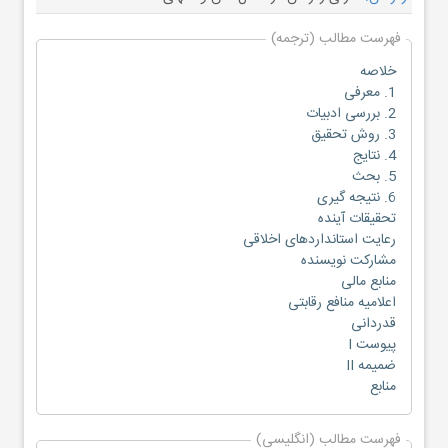
فهرست مطالب (ترجمه)
خلاصه
1. معرفی
2. بررسی ادبیات
3. روش تحقیق
4. نتایج
5. بحث
6. نتیجه گیری
تحقیقات آینده
رعایت استانداردهای اخلاقی
مشارکت نویسنده
منابع مالی
اعلامیه منافع رقابتی
قدردانی
پیوست I
ضمیمه II
منابع
فهرست مطالب (انگلیسی)