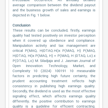
irrecusable occurrence. An annually detailed
average comparison between the dividend payout
and the business growth of sales and earnings is
depicted in Fig. 1 below.
Conclusion
These results can be concluded; firstly, earnings
quality had tested positively on investor perception
when it covered up obedience and compliance.
Manipulation activity and tax management are
critical P(MAQ, H|DTAQ.Hi)x P(MAQ, H) P(MAQ,
H|DTAQ, Hi)x P(MAQ, H) + P(MAQ, H |DTAQ, Lo).x
P(DTAQ, Lo) M. Siladjaja and J. Jasman Journal of
Open Innovation: Technology, Market, and
Complexity 10 (2024) 100191 10 measurable
factors in predicting high future certainty; the
prudent accounting treatment reflects high
consistency in publishing high earnings quality.
Secondly, the dividend is used as the most effective
signaling effect, which affects earnings quality
differently; the positive contribution to earnings
quality is a guideline for efficient contracting.