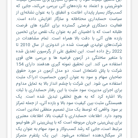
خوش‌بینی و اعتماد به بازده‌های آتی بررسی می‌کند، جایی که
کسب‌وکار بسیار پایدار، اطاعت و انطباق را به عنوان نشانه‌ای از
سیاست حسابداری محتاطانه و سازگار افزایش داده است.
فعالیت دستکاری فرصتی گسترده برای انگیزه های فرصت
طلبانه است که با اطمینان کم به عنوان یک نقص برای تخمین
بازده های آتی با دقت بالا همراه است. تمام مشاهدات در
شرکت‌های تولیدی فهرست شده در اندونزی از سال 2010 تا
2022 رخ داده است. این تحقیق علی از رگرسیون تعدیل شده
با متغیر ساختگی در آزمون فرضیه ها و بررسی های قوی
استفاده می کند. این تحقیق نمونه گیری هدفمند دارای 154
شرکت با پانل نامتعادل است. دو مدل آزمون در مورد حقوق
صاحبان سهام و سود به عنوان آزمون حساسیت ادراک مثبت
استفاده می شود. این شرکت با چشم انداز بالا به تمایل مداوم
برای اجرای مدیریت سود مثبت با این رفتار حسابداری با ثبات
بالا اشاره کرد که به هیچ تخلفی تبدیل شده است. یک
همبستگی مثبت بین کیفیت سود بالا و بازده آتی، از جمله تمرکز
بر سود واقعی که توسط یک مدل تصمیم منطقی نمادین است،
وجود دارد. اطلاعات حسابداری با کیفیت بالا، اطلاعات معتبری
برای پیش‌بینی جریان مربوطه است که با پیش‌بینی اثر هلو-لیمو
مرتبط است، جایی که رشد کسب‌وکار و سود سهام به عنوان یک
اثر سیگنال‌دهنده استفاده می‌شود. این یک پلتفرم متمرکز