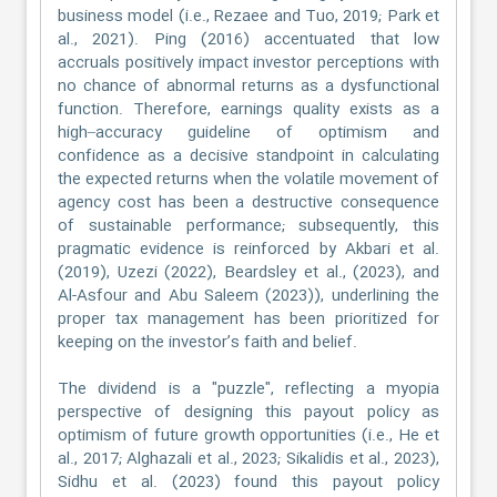
business model (i.e., Rezaee and Tuo, 2019; Park et
al., 2021). Ping (2016) accentuated that low
accruals positively impact investor perceptions with
no chance of abnormal returns as a dysfunctional
function. Therefore, earnings quality exists as a
high–accuracy guideline of optimism and
confidence as a decisive standpoint in calculating
the expected returns when the volatile movement of
agency cost has been a destructive consequence
of sustainable performance; subsequently, this
pragmatic evidence is reinforced by Akbari et al.
(2019), Uzezi (2022), Beardsley et al., (2023), and
Al-Asfour and Abu Saleem (2023)), underlining the
proper tax management has been prioritized for
keeping on the investor’s faith and belief.
The dividend is a "puzzle", reflecting a myopia
perspective of designing this payout policy as
optimism of future growth opportunities (i.e., He et
al., 2017; Alghazali et al., 2023; Sikalidis et al., 2023),
Sidhu et al. (2023) found this payout policy